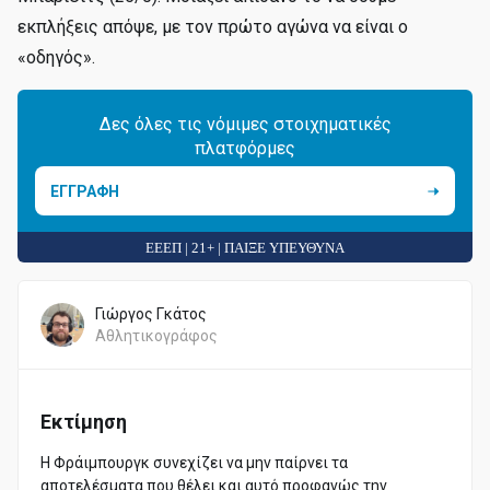
εκπλήξεις απόψε, με τον πρώτο αγώνα να είναι ο
«οδηγός».
Δες όλες τις νόμιμες στοιχηματικές
πλατφόρμες
ΕΓΓΡΑΦΗ
ΕΕΕΠ | 21+ | ΠΑΙΞΕ ΥΠΕΥΘΥΝΑ
Γιώργος Γκάτος
Αθλητικογράφος
Εκτίμηση
Η Φράιμπουργκ συνεχίζει να μην παίρνει τα
αποτελέσματα που θέλει και αυτό προφανώς την