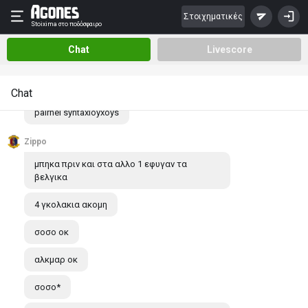
ωραιο πραμα η μπυρα
Στοιχηματικές
Stoixima
στο ποδόσφαιρο
sifis
Livescore
Chat
re o otamendi den barethike na paizei akoma
39 xronwn ...giayto paei katadiaoloy h river
Chat
Chat
pairnei syntaxioyxoys
Zippo
μπηκα πριν και στα αλλο 1 εφυγαν τα
βελγικα
4 γκολακια ακομη
σοσο οκ
αλκμαρ οκ
σοσο*