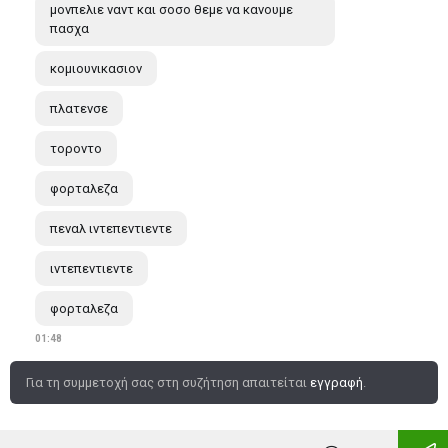
μονπελιε ναντ και σοσο θεμε να κανουμε
πασχα
κομιουνικασιον
πλατενσε
τοροντο
φορταλεζα
πεναλ ιντεπεντιεντε
ιντεπεντιεντε
φορταλεζα
01:48
Για τη συμμετοχή σας στη συζήτηση απαιτείται
εγγραφή
.