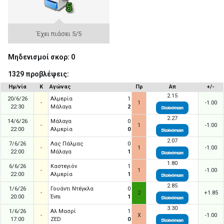
Έχει πιάσει 5/5
Μηδενισμοί σκορ: 0
1329 προβλέψεις:
Ημ/νία
Κ
Αγώνας
Πρ
Απ
+/-
2.15
20/6/26
Αλμερία
1
-
1
-1.00
22:30
Μάλαγα
2
2.27
14/6/26
Μάλαγα
0
-
1
-1.00
22:00
Αλμερία
0
2.07
7/6/26
Λας Πάλμας
0
-
1
-1.00
22:00
Μάλαγα
1
1.80
6/6/26
Καστεγιόν
1
-
1
-1.00
22:00
Αλμερία
1
2.85
1/6/26
Γουάντι Ντέγκλα
0
-
2
+1.85
20:00
Ένπι
1
3.30
1/6/26
Αλ Μασρί
1
-
X
-1.00
17:00
ZED
0