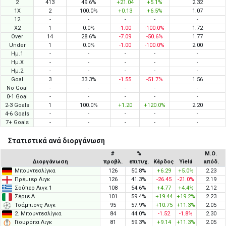
2
413
49.6%
+21.04
+5.1%
2.32
1X
2
100.0%
+0.13
+6.5%
1.07
12
-
-
-
-
-
X2
1
0.0%
-1.00
-100.0%
1.72
Over
14
28.6%
-7.09
-50.6%
1.77
Under
1
0.0%
-1.00
-100.0%
2.00
Ημ.1
-
-
-
-
-
Ημ.X
-
-
-
-
-
Ημ.2
-
-
-
-
-
Goal
3
33.3%
-1.55
-51.7%
1.56
No Goal
-
-
-
-
-
0-1 Goal
-
-
-
-
-
2-3 Goals
1
100.0%
+1.20
+120.0%
2.20
4-6 Goals
-
-
-
-
-
7+ Goals
-
-
-
-
-
Στατιστικά ανά διοργάνωση
#
%
Μ.Ο.
Διοργάνωση
προβλ.
επιτυχ.
Κέρδος
Yield
απόδ.
Μπουντεσλίγκα
126
50.8%
+6.29
+5.0%
2.23
Πρέμιερ Λιγκ
126
41.3%
-26.45
-21.0%
2.19
Σούπερ Λιγκ 1
108
54.6%
+4.77
+4.4%
2.12
Σέριε Α
101
59.4%
+19.44
+19.2%
2.23
Τσάμπιονς Λιγκ
95
57.9%
+10.75
+11.3%
2.05
2. Μπουντεσλίγκα
84
44.0%
-1.52
-1.8%
2.30
Γιουρόπα Λιγκ
81
59.3%
+9.14
+11.3%
2.05