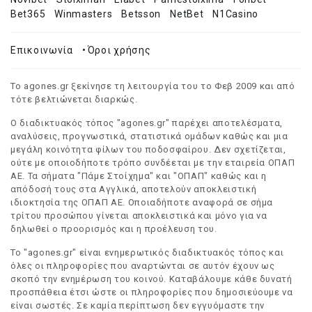
Bet365
Winmasters
Betsson
NetBet
N1Casino
Επικοινωνία
•
Όροι χρήσης
Το agones.gr ξεκίνησε τη λειτουργία του το Φεβ 2009 και από
τότε βελτιώνεται διαρκώς.
Ο διαδικτυακός τόπος "agones.gr" παρέχει αποτελέσματα,
αναλύσεις, προγνωστικά, στατιστικά ομάδων καθώς και μια
μεγάλη κοινότητα φίλων του ποδοσφαίρου. Δεν σχετίζεται,
ούτε με οποιοδήποτε τρόπο συνδέεται με την εταιρεία ΟΠΑΠ
ΑΕ. Τα σήματα "Πάμε Στοίχημα" και "ΟΠΑΠ" καθώς και η
απόδοσή τους στα Αγγλικά, αποτελούν αποκλειστική
ιδιοκτησία της ΟΠΑΠ ΑΕ. Οποιαδήποτε αναφορά σε σήμα
τρίτου προσώπου γίνεται αποκλειστικά και μόνο για να
δηλωθεί ο προορισμός και η προέλευση του.
Το "agones.gr" είναι ενημερωτικός διαδικτυακός τόπος και
όλες οι πληροφορίες που αναρτώνται σε αυτόν έχουν ως
σκοπό την ενημέρωση του κοινού. Καταβάλουμε κάθε δυνατή
προσπάθεια έτσι ώστε οι πληροφορίες που δημοσιεύουμε να
είναι σωστές. Σε καμία περίπτωση δεν εγγυόμαστε την