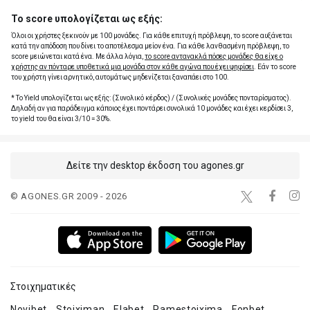
Το score υπολογίζεται ως εξής:
Όλοι οι χρήστες ξεκινούν με 100 μονάδες. Για κάθε επιτυχή πρόβλεψη, το score αυξάνεται
κατά την απόδοση που δίνει το αποτέλεσμα μείον ένα. Για κάθε λανθασμένη πρόβλεψη, το
score μειώνεται κατά ένα. Με άλλα λόγια,
το score αντανακλά πόσες μονάδες θα είχε ο
χρήστης αν πόνταρε υποθετικά μια μονάδα στον κάθε αγώνα που έχει ψηφίσει
. Εάν το score
του χρήστη γίνει αρνητικό, αυτομάτως μηδενίζεται ξαναπάει στο 100.
* Το Yield υπολογίζεται ως εξής: (Συνολικό κέρδος) / (Συνολικές μονάδες πονταρίσματος).
Δηλαδή αν για παράδειγμα κάποιος έχει ποντάρει συνολικά 10 μονάδες και έχει κερδίσει 3,
το yield του θα είναι 3/10 = 30%.
Δείτε την desktop έκδοση του agones.gr
© AGONES.GR 2009 - 2026
Στοιχηματικές
Novibet
Stoiximan
Elabet
Pamestoixima
Fonbet