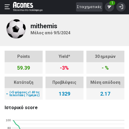
1
Στοιχηματικές
Stoixima
στο ποδόσφαιρο
mithemis
Μέλος από 9/5/2024
Points
Yield*
30 ημερών
59.39
-3%
- %
Κατάταξη
Προβλέψεις
Μέση απόδοση
-
(<5 ψήφους ≥1.40 τις
1329
2.17
τελευταίες 7 ημέρες)
Ιστορικό score
100
80