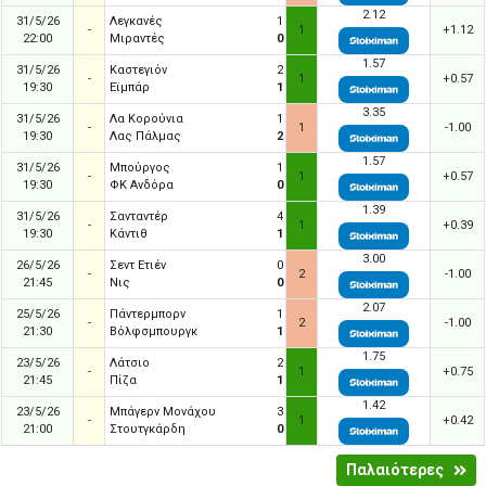
2.12
31/5/26
Λεγκανές
1
-
1
+1.12
22:00
Μιραντές
0
1.57
31/5/26
Καστεγιόν
2
-
1
+0.57
19:30
Εϊμπάρ
1
3.35
31/5/26
Λα Κορούνια
1
-
1
-1.00
19:30
Λας Πάλμας
2
1.57
31/5/26
Μπούργος
1
-
1
+0.57
19:30
ΦΚ Ανδόρα
0
1.39
31/5/26
Σανταντέρ
4
-
1
+0.39
19:30
Κάντιθ
1
3.00
26/5/26
Σεντ Ετιέν
0
-
2
-1.00
21:45
Νις
0
2.07
25/5/26
Πάντερμπορν
1
-
2
-1.00
21:30
Βόλφσμπουργκ
1
1.75
23/5/26
Λάτσιο
2
-
1
+0.75
21:45
Πίζα
1
1.42
23/5/26
Μπάγερν Μονάχου
3
-
1
+0.42
21:00
Στουτγκάρδη
0
Παλαιότερες