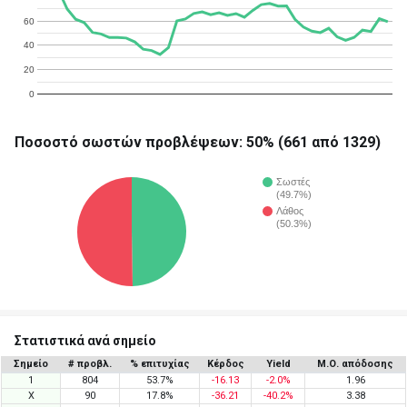
60
40
20
0
Ποσοστό σωστών προβλέψεων: 50% (661 από 1329)
Σωστές
(49.7%)
Λάθος
(50.3%)
Στατιστικά ανά σημείο
Σημείο
# προβλ.
% επιτυχίας
Κέρδος
Yield
Μ.Ο. απόδοσης
1
804
53.7%
-16.13
-2.0%
1.96
X
90
17.8%
-36.21
-40.2%
3.38