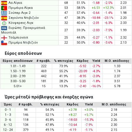
Λα Λίγκα
68
51.5%
-1.68
-2.5%
2.23
Πριμέιρα Λίγκα
53
58.5%
+6.51
+12.3%
2.01
Σούπερ Λιγκ 2
47
57.4%
-0.64
-1.4%
1.98
Σεγούντα Ντιβιζιόν
47
38.3%
-10.84
-23.1%
2.20
Κόνφερενς Λιγκ
32
40.6%
-2.01
-6.3%
2.33
Ευρώπη: Προκριματικά
27
59.3%
-2.03
-7.5%
1.99
Μουντιάλ
Τσάμπιονσιπ
25
44.0%
-0.27
-1.1%
2.32
Πριμέρα Ντιβιζιόν
22
50.0%
-0.80
-3.6%
2.13
Εύρος αποδόσεων
Εύρος αποδόσεων
# προβλ.
% επιτυχίας
Κέρδος
Yield
Μ.Ο. απόδοσης
1.01 - 1.49
222
73.9%
-5.92
-2.7%
1.33
1.50 - 1.99
469
55.2%
-20.09
-4.3%
1.74
2.00 - 2.99
442
41.9%
-8.95
-2.0%
2.37
3.00 - 5.00
181
28.2%
-3.25
-1.8%
3.51
5.01+
15
13.3%
-2.40
-16.0%
5.78
Ώρες μέταξύ πρόβλεψης και έναρξης αγώνα
Ώρες
# προβλ.
% επιτυχίας
Κέρδος
Yield
Μ.Ο. απόδοσης
0 - 1
94
54.3%
+2.78
+3.0%
2.18
1 - 3
146
52.1%
+8.27
+5.7%
2.24
3 - 6
118
45.8%
-18.03
-15.3%
2.26
6 - 12
134
47.8%
-10.64
-7.9%
2.30
12 - 24
379
49.1%
-4.19
-1.1%
2.15