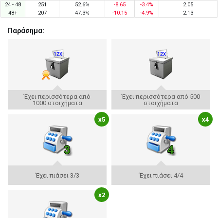
24 - 48
251
52.6%
-8.65
-3.4%
2.05
48+
207
47.3%
-10.15
-4.9%
2.13
Παράσημα:
Έχει περισσότερα από
Έχει περισσότερα από 500
1000 στοιχήματα
στοιχήματα
x5
x4
Έχει πιάσει 3/3
Έχει πιάσει 4/4
x2