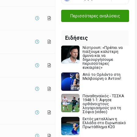
Περισσότερες αναλύσεις
Ειδήσεις
Νίστρουπ: «Πρέπει να
παίξουμε καλύτερη
άμυνα και να
δημιουργήσουμε
περισσότερες
ευκαιρίες»
Από το Ορλάντο στη
Μελβούρνη ο Άντονι!
Παναθηναϊκός - ΤΣΣΚΑ
1948 1-1: Άφησε
ορθάνοιχτους
λογαριασμούς για τη
Σόφια (video)
Εκτός μεταλλίων η
Ελλάδα στο Ευρωπαϊκό
Πρωτάθλημα Κ20