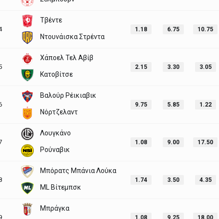
Τβέντε
4
1.18
6.75
10.75
Ντουνάισκα Στρέντα
Χάποελ Τελ Αβίβ
5
2.15
3.30
3.05
Κατοβίτσε
Βαλούρ Ρέικιαβικ
6
9.75
5.85
1.22
Νόρτζελαντ
Λουγκάνο
7
1.08
9.00
17.50
Ρούναβικ
Μπόρατς Μπάνια Λούκα
8
1.74
3.50
4.35
ML Βίτεμπσκ
Μπράγκα
9
1.08
9.25
18.00