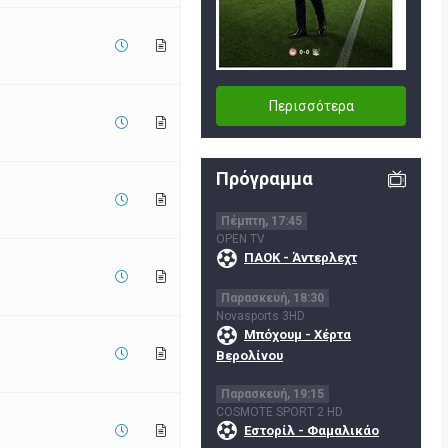
Περισσότερα
Πρόγραμμα
Πέμπτη, 17:45
OPEN TV
ΠΑΟΚ - Άντερλεχτ
Παρασκευή, 18:30
Novasports 3HD
Μπόχουμ - Χέρτα
Βερολίνου
Παρασκευή, 19:15
COSMOTE SPORT 2 HD
Εστορίλ - Φαμαλικάο