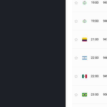
19:00
94
19:00
94
21:00
94
22:00
94
22:00
94
23:00
95