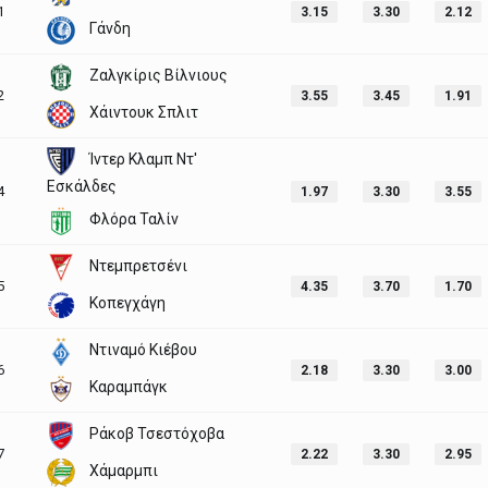
1
3.15
3.30
2.12
Γάνδη
Ζαλγκίρις Βίλνιους
2
3.55
3.45
1.91
Χάιντουκ Σπλιτ
Ίντερ Κλαμπ Ντ'
Εσκάλδες
4
1.97
3.30
3.55
Φλόρα Ταλίν
Ντεμπρετσένι
5
4.35
3.70
1.70
Κοπεγχάγη
Ντιναμό Κιέβου
6
2.18
3.30
3.00
Καραμπάγκ
Ράκοβ Τσεστόχοβα
7
2.22
3.30
2.95
Χάμαρμπι