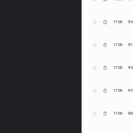
17:00
91
17:00
91
17:00
91
17:00
91
17:00
92