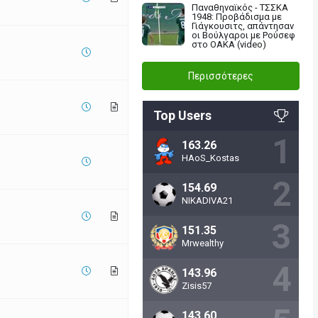
Παναθηναϊκός - ΤΣΣΚΑ
1948: Προβάδισμα με
Γιάγκουσιτς, απάντησαν
οι Βούλγαροι με Ρούσεφ
στο ΟΑΚΑ (video)
Περισσότερες
Top Users
163.26
HAoS_Kostas
154.69
NIKADIVA21
151.35
Mrwealthy
143.96
Zisis57
143.60