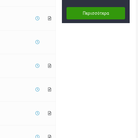
Περισσότερα