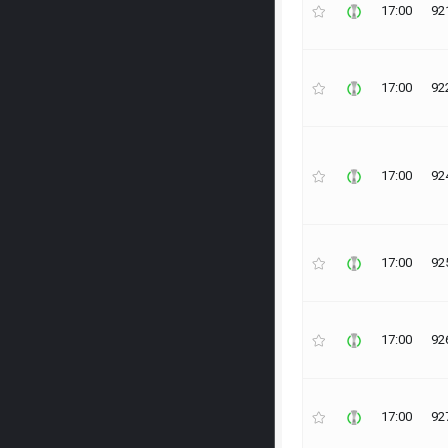
17:00
92
17:00
92
17:00
92
17:00
92
17:00
92
17:00
92