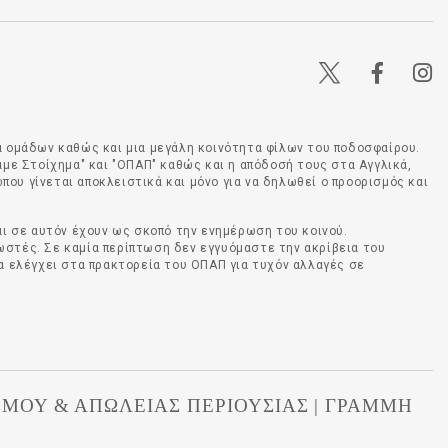
ά ομάδων καθώς και μια μεγάλη κοινότητα φίλων του ποδοσφαίρου.
άμε Στοίχημα" και "ΟΠΑΠ" καθώς και η απόδοσή τους στα Αγγλικά,
ου γίνεται αποκλειστικά και μόνο για να δηλωθεί ο προορισμός και
αι σε αυτόν έχουν ως σκοπό την ενημέρωση του κοινού.
ωστές. Σε καμία περίπτωση δεν εγγυόμαστε την ακρίβεια του
να ελέγχει στα πρακτορεία του ΟΠΑΠ για τυχόν αλλαγές σε
ΙΣΜΟΥ & ΑΠΩΛΕΙΑΣ ΠΕΡΙΟΥΣΙΑΣ | ΓΡΑΜΜΗ