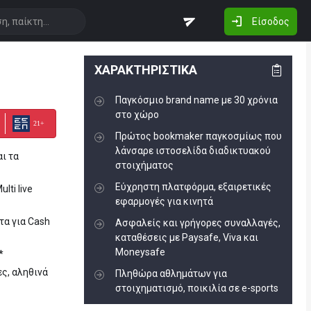
Είσοδος
ΧΑΡΑΚΤΗΡΙΣΤΙΚΑ
Παγκόσμιο brand name με 30 χρόνια
στο χώρο
21+
Πρώτος bookmaker παγκοσμίως που
λάνσαρε ιστοσελίδα διαδικτυακού
ι τα
στοιχήματος
Εύχρηστη πλατφόρμα, εξαιρετικές
lti live
εφαρμογές για κινητά
τα για Cash
Ασφαλείς και γρήγορες συναλλαγές,
καταθέσεις με Paysafe, Viva και
Moneysafe
*
ες, αληθινά
Πληθώρα αθλημάτων για
στοιχηματισμό, ποικιλία σε e-sports