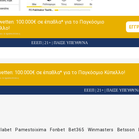
rwetten: 100.000€ σε έπαθλα* για το Παγκόσμιο
ΕΓΓ
λλο!
όροι & προϋποθέσεις
ΕΕΕΠ | 21+ | ΠΑΙΞΕ ΥΠΕΥΘΥΝΑ
wetten: 100.000€ σε έπαθλα* για το Παγκόσμιο Κύπελλο!
ροι & προϋποθέσεις
ΕΕΕΠ | 21+ | ΠΑΙΞΕ ΥΠΕΥΘΥΝ
Elabet
Pamestoixima
Fonbet
Bet365
Winmasters
Betsson