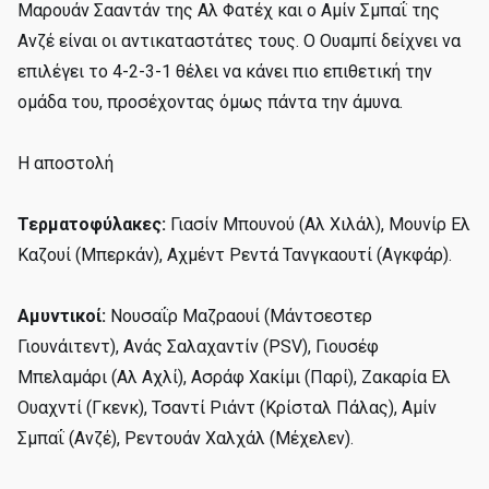
Μαρουάν Σααντάν της Αλ Φατέχ και ο Αμίν Σμπαΐ της
Ανζέ είναι οι αντικαταστάτες τους. Ο Ουαμπί δείχνει να
επιλέγει το 4-2-3-1 θέλει να κάνει πιο επιθετική την
ομάδα του, προσέχοντας όμως πάντα την άμυνα.
Η αποστολή
Τερματοφύλακες:
Γιασίν Μπουνού (Αλ Χιλάλ), Μουνίρ Ελ
Καζουί (Μπερκάν), Αχμέντ Ρεντά Τανγκαουτί (Αγκφάρ).
Αμυντικοί:
Νουσαΐρ Μαζραουί (Μάντσεστερ
Γιουνάιτεντ), Ανάς Σαλαχαντίν (PSV), Γιουσέφ
Μπελαμάρι (Αλ Αχλί), Ασράφ Χακίμι (Παρί), Ζακαρία Ελ
Ουαχντί (Γκενκ), Τσαντί Ριάντ (Κρίσταλ Πάλας), Αμίν
Σμπαΐ (Ανζέ), Ρεντουάν Χαλχάλ (Μέχελεν).