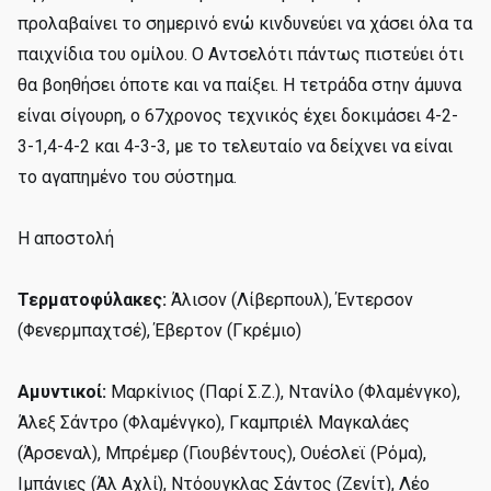
προλαβαίνει το σημερινό ενώ κινδυνεύει να χάσει όλα τα
παιχνίδια του ομίλου. Ο Αντσελότι πάντως πιστεύει ότι
θα βοηθήσει όποτε και να παίξει. Η τετράδα στην άμυνα
είναι σίγουρη, o 67χρονος τεχνικός έχει δοκιμάσει 4-2-
3-1,4-4-2 και 4-3-3, με το τελευταίο να δείχνει να είναι
το αγαπημένο του σύστημα.
Η αποστολή
Τερματοφύλακες:
Άλισον (Λίβερπουλ), Έντερσον
(Φενερμπαχτσέ), Έβερτον (Γκρέμιο)
Αμυντικοί:
Μαρκίνιος (Παρί Σ.Ζ.), Ντανίλο (Φλαμένγκο),
Άλεξ Σάντρο (Φλαμένγκο), Γκαμπριέλ Μαγκαλάες
(Άρσεναλ), Μπρέμερ (Γιουβέντους), Ουέσλεϊ (Ρόμα),
Ιμπάνιες (Άλ Αχλί), Ντόουγκλας Σάντος (Ζενίτ), Λέο