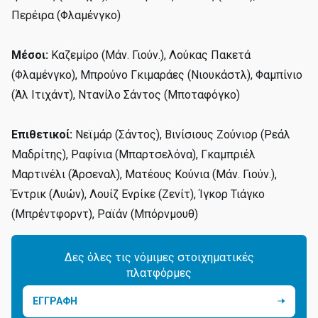
Περέιρα (Φλαμένγκο)
Μέσοι:
Καζεμίρο (Μάν. Γιούν.), Λούκας Πακετά
(Φλαμένγκο), Μπρούνο Γκιμαράες (Νιουκάστλ), Φαμπίνιο
(Άλ Ιτιχάντ), Ντανίλο Σάντος (Μποταφόγκο)
Επιθετικοί:
Νεϊμάρ (Σάντος), Βινίσιους Ζούνιορ (Ρεάλ
Μαδρίτης), Ραφίνια (Μπαρτσελόνα), Γκαμπριέλ
Μαρτινέλι (Άρσεναλ), Ματέους Κούνια (Μάν. Γιούν.),
Έντρικ (Λυών), Λουίζ Ενρίκε (Ζενίτ), Ίγκορ Τιάγκο
(Μπρέντφορντ), Ραϊάν (Μπόρνμουθ)
Δες όλες τις νόμιμες στοιχηματικές
πλατφόρμες
ΕΓΓΡΑΦΗ