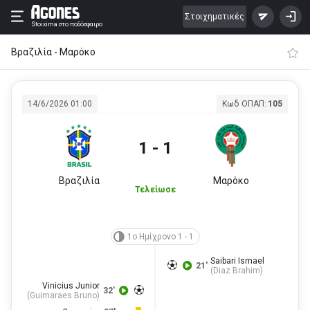
Στοιχηματικές
Stoixima
στο ποδόσφαιρο
Βραζιλία - Μαρόκο
14/6/2026 01:00
Κωδ ΟΠΑΠ:
105
1 - 1
Βραζιλία
Μαρόκο
Τελείωσε
1ο Ημίχρονο 1 - 1
Saibari Ismael
21'
(
Diaz Brahim
)
Vinicius Junior
32'
(
Guimaraes Bruno
)