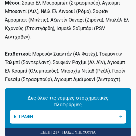
Μέσοι:
Σαμίρ Ελ Μουραμπέτ (Στρασμπούρ), Αγιούμπ
Μπουαντί (Λιλ), Νέιλ Ελ Αιναουί (Ρόμα), Σοφιάν
Άμραμπατ (Μπέτις), Αζεντίν Ουναχί (Ζιρόνα), Μπιλάλ Ελ
Κχανούς (Στουτγάρδη), Ισμαέλ Σαϊμπάρι (PSV
Αϊντχοβεν).
Επιθετικοί:
Μαρουάν Σααντάν (Αλ Φατέχ), Τσεμσντίν
Ταλμπί (Σάντερλαντ), Σουφιάν Ραχίμι (Αλ Αΐν), Αγιούμπ
Ελ Κααμπί (Ολυμπιακός), Μπραχίμ Ντίαθ (Ρεάλ), Γιασίν
Γκεσίμ (Στρασμπούρ), Αγιούμπ Αμαϊμουνί (Άιντραχτ).
Δες όλες τις νόμιμες στοιχηματικές
πλατφόρμες
ΕΓΓΡΑΦΗ
ΕΕΕΠ | 21+ | ΠΑΙΞΕ ΥΠΕΥΘΥΝΑ