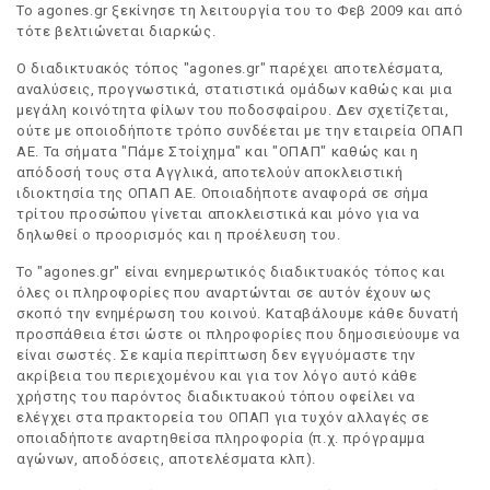
Το agones.gr ξεκίνησε τη λειτουργία του το Φεβ 2009 και από
τότε βελτιώνεται διαρκώς.
Ο διαδικτυακός τόπος "agones.gr" παρέχει αποτελέσματα,
αναλύσεις, προγνωστικά, στατιστικά ομάδων καθώς και μια
μεγάλη κοινότητα φίλων του ποδοσφαίρου. Δεν σχετίζεται,
ούτε με οποιοδήποτε τρόπο συνδέεται με την εταιρεία ΟΠΑΠ
ΑΕ. Τα σήματα "Πάμε Στοίχημα" και "ΟΠΑΠ" καθώς και η
απόδοσή τους στα Αγγλικά, αποτελούν αποκλειστική
ιδιοκτησία της ΟΠΑΠ ΑΕ. Οποιαδήποτε αναφορά σε σήμα
τρίτου προσώπου γίνεται αποκλειστικά και μόνο για να
δηλωθεί ο προορισμός και η προέλευση του.
Το "agones.gr" είναι ενημερωτικός διαδικτυακός τόπος και
όλες οι πληροφορίες που αναρτώνται σε αυτόν έχουν ως
σκοπό την ενημέρωση του κοινού. Καταβάλουμε κάθε δυνατή
προσπάθεια έτσι ώστε οι πληροφορίες που δημοσιεύουμε να
είναι σωστές. Σε καμία περίπτωση δεν εγγυόμαστε την
ακρίβεια του περιεχομένου και για τον λόγο αυτό κάθε
χρήστης του παρόντος διαδικτυακού τόπου οφείλει να
ελέγχει στα πρακτορεία του ΟΠΑΠ για τυχόν αλλαγές σε
οποιαδήποτε αναρτηθείσα πληροφορία (π.χ. πρόγραμμα
αγώνων, αποδόσεις, αποτελέσματα κλπ).