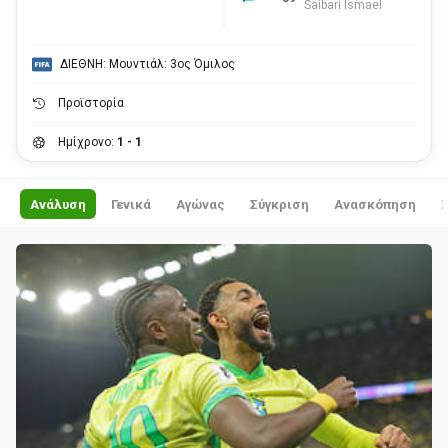
Saibari Ismael
ΔΙΕΘΝΗ: Μουντιάλ: 3ος Όμιλος
Προϊστορία
Ημίχρονο:
1 - 1
Ανάλυση
Γενικά
Αγώνας
Σύγκριση
Ανασκόπηση