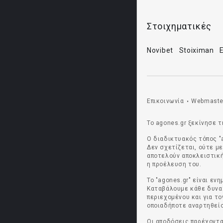
Στοιχηματικές
Novibet
Stoiximan
Επικοινωνία
Webmaste
•
Το agones.gr ξεκίνησε τ
Ο διαδικτυακός τόπος "
Δεν σχετίζεται, ούτε μ
αποτελούν αποκλειστική
η προέλευση του.
Το "agones.gr" είναι ε
Καταβάλουμε κάθε δυνατ
περιεχομένου και για τ
οποιαδήποτε αναρτηθείσ
Οι αποδόσεις παρέχοντα