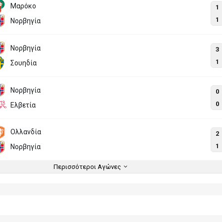
Μαρόκο
1
1
Νορβηγία
Νορβηγία
3
1
Σουηδία
Νορβηγία
0
0
Ελβετία
Ολλανδία
2
1
Νορβηγία
Περισσότεροι Αγώνες