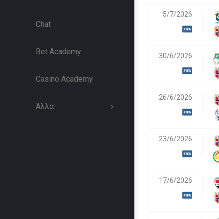
5/7/2026
Chat
Bet Academy
30/6/2026
Casino Academy
26/6/2026
Άλλα
23/6/2026
17/6/2026