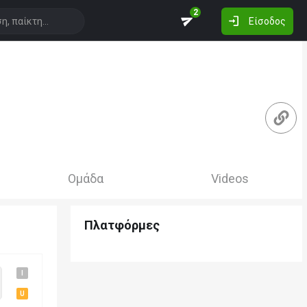
2
Είσοδος
Ομάδα
Videos
Πλατφόρμες
I
U