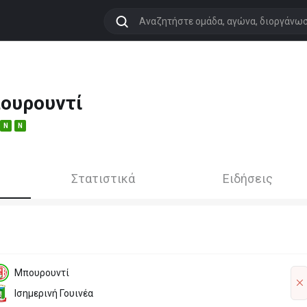
ουρουντί
N
N
Στατιστικά
Ειδήσεις
Μπουρουντί
Ισημερινή Γουινέα