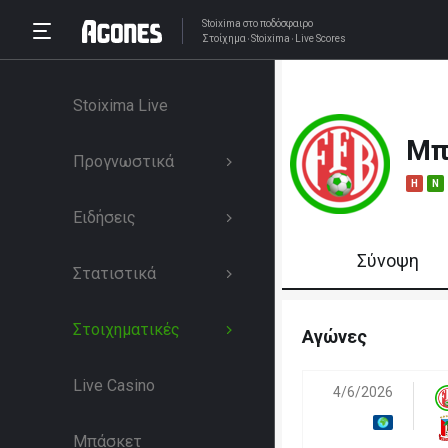
Stoixima
στο ποδόσφαιρο
Στοίχημα
Stoixima
Live Scores
Stoixima Live
Μπ
Προγνωστικά
H
N
Ειδήσεις
Σύνοψη
Στατιστικά
Στοιχηματικές
Αγώνες
Live Casino
4/6/2026
Μπάσκετ