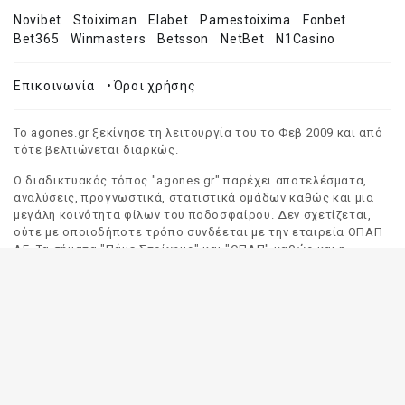
Novibet
Stoiximan
Elabet
Pamestoixima
Fonbet
Bet365
Winmasters
Betsson
NetBet
N1Casino
Επικοινωνία
•
Όροι χρήσης
Το agones.gr ξεκίνησε τη λειτουργία του το Φεβ 2009 και από
τότε βελτιώνεται διαρκώς.
Ο διαδικτυακός τόπος "agones.gr" παρέχει αποτελέσματα,
αναλύσεις, προγνωστικά, στατιστικά ομάδων καθώς και μια
μεγάλη κοινότητα φίλων του ποδοσφαίρου. Δεν σχετίζεται,
ούτε με οποιοδήποτε τρόπο συνδέεται με την εταιρεία ΟΠΑΠ
ΑΕ. Τα σήματα "Πάμε Στοίχημα" και "ΟΠΑΠ" καθώς και η
απόδοσή τους στα Αγγλικά, αποτελούν αποκλειστική
ιδιοκτησία της ΟΠΑΠ ΑΕ. Οποιαδήποτε αναφορά σε σήμα
τρίτου προσώπου γίνεται αποκλειστικά και μόνο για να
δηλωθεί ο προορισμός και η προέλευση του.
Το "agones.gr" είναι ενημερωτικός διαδικτυακός τόπος και
όλες οι πληροφορίες που αναρτώνται σε αυτόν έχουν ως
σκοπό την ενημέρωση του κοινού. Καταβάλουμε κάθε δυνατή
προσπάθεια έτσι ώστε οι πληροφορίες που δημοσιεύουμε να