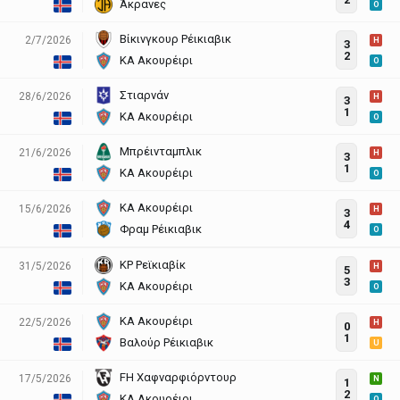
Άκρανες
O
Βίκινγκουρ Ρέικιαβικ
2/7/2026
H
3
2
ΚΑ Ακουρέιρι
O
Στιαρνάν
28/6/2026
H
3
1
ΚΑ Ακουρέιρι
O
Μπρέινταμπλικ
21/6/2026
H
3
1
ΚΑ Ακουρέιρι
O
ΚΑ Ακουρέιρι
15/6/2026
H
3
4
Φραμ Ρέικιαβικ
O
ΚΡ Ρεϊκιαβίκ
31/5/2026
H
5
3
ΚΑ Ακουρέιρι
O
ΚΑ Ακουρέιρι
22/5/2026
H
0
1
Βαλούρ Ρέικιαβικ
U
FH Χαφναρφιόρντουρ
17/5/2026
N
1
2
ΚΑ Ακουρέιρι
O