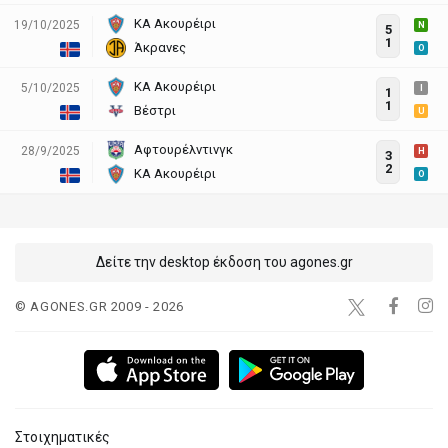
ΚΑ Ακουρέιρι
19/10/2025
N
5
1
Άκρανες
O
ΚΑ Ακουρέιρι
5/10/2025
I
1
1
Βέστρι
U
Αφτουρέλντινγκ
28/9/2025
H
3
2
ΚΑ Ακουρέιρι
O
Δείτε την desktop έκδοση του agones.gr
© AGONES.GR 2009 - 2026
Στοιχηματικές