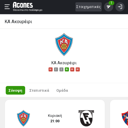
1
Στοιχηματικές
Stoixima
στο ποδόσφαιρο
ΚΑ Ακουρέιρι
ΚΑ Ακουρέιρι
H
I
I
N
H
H
Σύνοψη
Στατιστικά
Ομάδα
Κυριακή
21:00