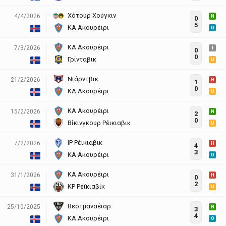
Χότουρ Χούγκιν
4/4/2026
N
0
5
ΚΑ Ακουρέιρι
O
ΚΑ Ακουρέιρι
7/3/2026
I
0
0
Γρίνταβικ
U
Νιάρντβικ
21/2/2026
H
1
0
ΚΑ Ακουρέιρι
U
ΚΑ Ακουρέιρι
15/2/2026
N
2
0
Βίκινγκουρ Ρέικιαβικ
U
ΙΡ Ρέικιαβικ
7/2/2026
H
4
3
ΚΑ Ακουρέιρι
O
ΚΑ Ακουρέιρι
31/1/2026
H
0
2
ΚΡ Ρεϊκιαβίκ
U
Βεστμαναέιαρ
25/10/2025
N
3
4
ΚΑ Ακουρέιρι
O