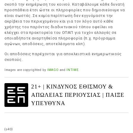
σκοπό την ενημέρωση του κοινού. Καταβάλουμε κάθε δυνατή
προσπάθεια έτσι ώστε οι πληροφορίες που δημοσιεύουμε να
είναι σωστές. Σε καμία περίπτωση δεν εγγυόμαστε την
ακρίβεια του περιεχομένου και για τον λόγο αυτό κάθε
χρήστης του παρόντος διαδικτυακού τόπου οφείλει να
ελέγχει στα πρακτορεία του ΟΠΑΠ για τυχόν αλλαγές σε
οποιαδήποτε αναρτηθείσα πληροφορία (π.χ. πρόγραμμα
αγώνων, αποδόσεις, αποτελέσματα κλπ).
Οι αποδόσεις παρέχονται για αποκλειστικά ενημερωτικούς
σκοπούς.
Images are copyrighted by
IMAGO
and
INTIME
.
21+ | ΚΙΝΔΥΝΟΣ ΕΘΙΣΜΟΥ &
ΑΠΩΛΕΙΑΣ ΠΕΡΙΟΥΣΙΑΣ | ΠΑΙΞΕ
ΥΠΕΥΘΥΝΑ
{s40}