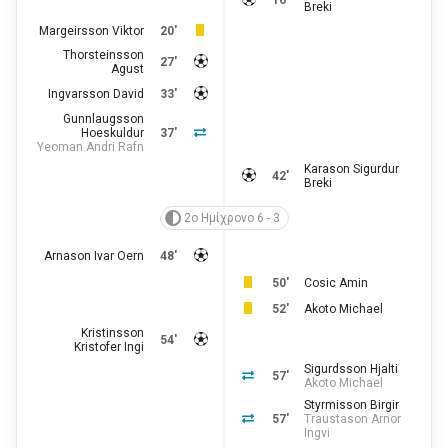
16'
Breki
Margeirsson Viktor
20'
Thorsteinsson
27'
Agust
Ingvarsson David
33'
Gunnlaugsson
Hoeskuldur
37'
Yeoman Andri Rafn
Karason Sigurdur
42'
Breki
2ο Ημίχρονο 6 - 3
Arnason Ivar Oern
48'
50'
Cosic Amin
52'
Akoto Michael
Kristinsson
54'
Kristofer Ingi
Sigurdsson Hjalti
57'
Akoto Michael
Styrmisson Birgir
57'
Traustason Arnor
Ingvi