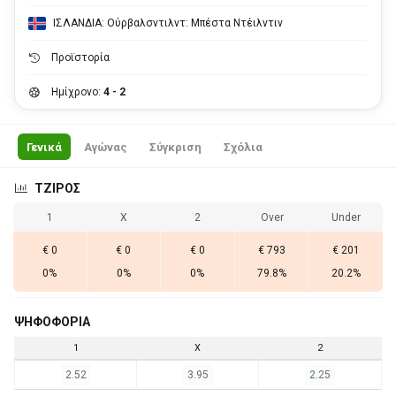
ΙΣΛΑΝΔΙΑ: Ούρβαλσντιλντ: Μπέστα Ντέιλντιν
Προϊστορία
Ημίχρονο:
4 - 2
Γενικά
Αγώνας
Σύγκριση
Σχόλια
ΤΖΙΡΟΣ
1
X
2
Over
Under
€ 0
€ 0
€ 0
€ 793
€ 201
0%
0%
0%
79.8%
20.2%
ΨΗΦΟΦΟΡΙΑ
1
X
2
2.52
3.95
2.25