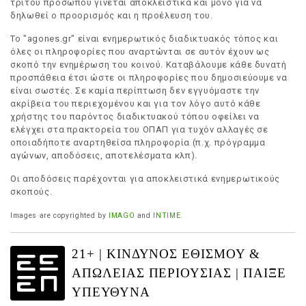
τρίτου προσώπου γίνεται αποκλειστικά και μόνο για να
δηλωθεί ο προορισμός και η προέλευση του.
Το "agones.gr" είναι ενημερωτικός διαδικτυακός τόπος και
όλες οι πληροφορίες που αναρτώνται σε αυτόν έχουν ως
σκοπό την ενημέρωση του κοινού. Καταβάλουμε κάθε δυνατή
προσπάθεια έτσι ώστε οι πληροφορίες που δημοσιεύουμε να
είναι σωστές. Σε καμία περίπτωση δεν εγγυόμαστε την
ακρίβεια του περιεχομένου και για τον λόγο αυτό κάθε
χρήστης του παρόντος διαδικτυακού τόπου οφείλει να
ελέγχει στα πρακτορεία του ΟΠΑΠ για τυχόν αλλαγές σε
οποιαδήποτε αναρτηθείσα πληροφορία (π.χ. πρόγραμμα
αγώνων, αποδόσεις, αποτελέσματα κλπ).
Οι αποδόσεις παρέχονται για αποκλειστικά ενημερωτικούς
σκοπούς.
Images are copyrighted by
IMAGO
and
INTIME
.
21+ | ΚΙΝΔΥΝΟΣ ΕΘΙΣΜΟΥ &
ΑΠΩΛΕΙΑΣ ΠΕΡΙΟΥΣΙΑΣ | ΠΑΙΞΕ
ΥΠΕΥΘΥΝΑ