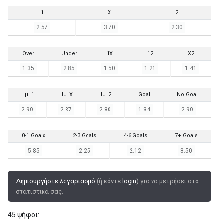
1
X
2
2.57
3.70
2.30
Over
Under
1X
12
X2
1.35
2.85
1.50
1.21
1.41
Ημ. 1
Ημ. X
Ημ. 2
Goal
No Goal
2.90
2.37
2.80
1.34
2.90
0-1 Goals
2-3 Goals
4-6 Goals
7+ Goals
5.85
2.25
2.12
8.50
Δημιουργήστε λογαριασμό
(ή κάντε
login
) για να μετρήσει στα
στατιστικά σας.
45 ψήφοι: