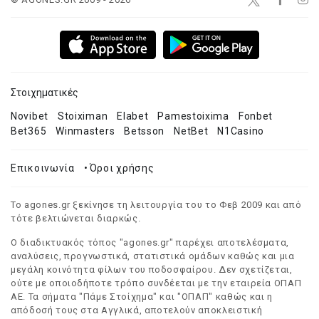
Στοιχηματικές
Novibet
Stoiximan
Elabet
Pamestoixima
Fonbet
Bet365
Winmasters
Betsson
NetBet
N1Casino
Επικοινωνία
•
Όροι χρήσης
Το agones.gr ξεκίνησε τη λειτουργία του το Φεβ 2009 και από
τότε βελτιώνεται διαρκώς.
Ο διαδικτυακός τόπος "agones.gr" παρέχει αποτελέσματα,
αναλύσεις, προγνωστικά, στατιστικά ομάδων καθώς και μια
μεγάλη κοινότητα φίλων του ποδοσφαίρου. Δεν σχετίζεται,
ούτε με οποιοδήποτε τρόπο συνδέεται με την εταιρεία ΟΠΑΠ
ΑΕ. Τα σήματα "Πάμε Στοίχημα" και "ΟΠΑΠ" καθώς και η
απόδοσή τους στα Αγγλικά, αποτελούν αποκλειστική