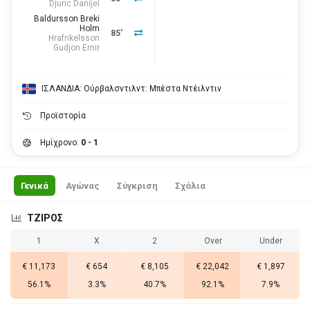
Djuric Danijel
Baldursson Breki
Holm
85'
Hrafnkelsson
Gudjon Ernir
ΙΣΛΑΝΔΙΑ: Ούρβαλσντιλντ: Μπέστα Ντέιλντιν
Προϊστορία
Ημίχρονο:
0 - 1
Γενικά
Αγώνας
Σύγκριση
Σχόλια
ΤΖΙΡΟΣ
1
X
2
Over
Under
€ 11,173
€ 654
€ 8,105
€ 22,042
€ 1,897
56.1%
3.3%
40.7%
92.1%
7.9%