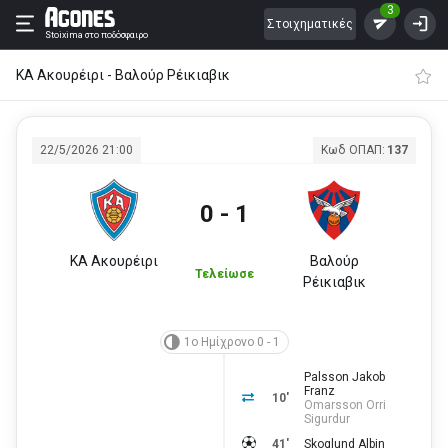
3
Στοιχηματικές
Stoixima
στο ποδόσφαιρο
ΚΑ Ακουρέιρι - Βαλούρ Ρέικιαβικ
22/5/2026 21:00
Κωδ ΟΠΑΠ:
137
0 - 1
ΚΑ Ακουρέιρι
Βαλούρ
Τελείωσε
Ρέικιαβικ
1ο Ημίχρονο 0 - 1
Palsson Jakob
Franz
10'
Omarsson Orri
Sigurdur
41'
Skoglund Albin