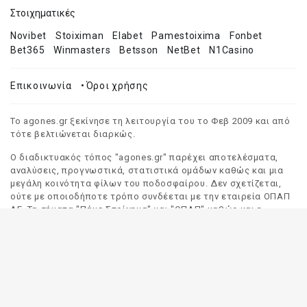
Στοιχηματικές
Novibet
Stoiximan
Elabet
Pamestoixima
Fonbet
Bet365
Winmasters
Betsson
NetBet
N1Casino
Επικοινωνία
•
Όροι χρήσης
Το agones.gr ξεκίνησε τη λειτουργία του το Φεβ 2009 και από
τότε βελτιώνεται διαρκώς.
Ο διαδικτυακός τόπος "agones.gr" παρέχει αποτελέσματα,
αναλύσεις, προγνωστικά, στατιστικά ομάδων καθώς και μια
μεγάλη κοινότητα φίλων του ποδοσφαίρου. Δεν σχετίζεται,
ούτε με οποιοδήποτε τρόπο συνδέεται με την εταιρεία ΟΠΑΠ
ΑΕ. Τα σήματα "Πάμε Στοίχημα" και "ΟΠΑΠ" καθώς και η
απόδοσή τους στα Αγγλικά, αποτελούν αποκλειστική
ιδιοκτησία της ΟΠΑΠ ΑΕ. Οποιαδήποτε αναφορά σε σήμα
τρίτου προσώπου γίνεται αποκλειστικά και μόνο για να
δηλωθεί ο προορισμός και η προέλευση του.
Το "agones.gr" είναι ενημερωτικός διαδικτυακός τόπος και
όλες οι πληροφορίες που αναρτώνται σε αυτόν έχουν ως