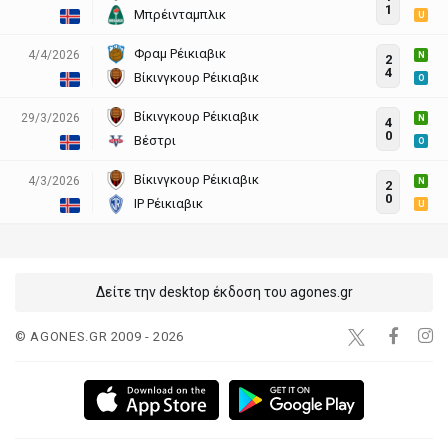
1
Μπρέινταμπλικ
U
Φραμ Ρέικιαβικ
4/4/2026
N
2
4
Βίκινγκουρ Ρέικιαβικ
O
Βίκινγκουρ Ρέικιαβικ
29/3/2026
N
4
0
Βέστρι
O
Βίκινγκουρ Ρέικιαβικ
4/3/2026
N
2
0
ΙΡ Ρέικιαβικ
U
Δείτε την desktop έκδοση του agones.gr
© AGONES.GR 2009 - 2026