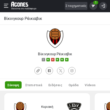
1
Στοιχηματικές
Stoixima
στο ποδόσφαιρο
Βίκινγκουρ Ρέικιαβικ
Βίκινγκουρ Ρέικιαβικ
I
N
H
N
N
N
Σύνοψη
Στατιστικά
Ειδήσεις
Ομάδα
Videos
Κυριακή