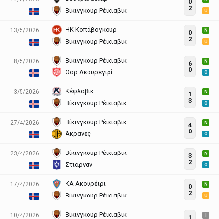
0
2
Βίκινγκουρ Ρέικιαβικ
U
HK Κοπάβογκουρ
13/5/2026
N
0
2
Βίκινγκουρ Ρέικιαβικ
U
Βίκινγκουρ Ρέικιαβικ
8/5/2026
N
6
0
Θορ Ακουρεγιρί
O
Κέφλαβικ
3/5/2026
N
1
3
Βίκινγκουρ Ρέικιαβικ
O
Βίκινγκουρ Ρέικιαβικ
27/4/2026
N
4
0
Άκρανες
O
Βίκινγκουρ Ρέικιαβικ
23/4/2026
N
3
2
Στιαρνάν
O
ΚΑ Ακουρέιρι
17/4/2026
N
0
2
Βίκινγκουρ Ρέικιαβικ
U
Βίκινγκουρ Ρέικιαβικ
10/4/2026
I
1