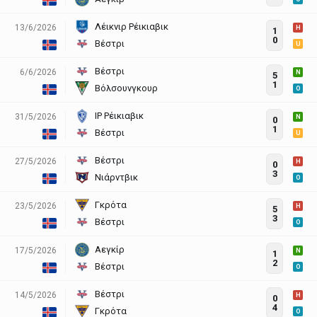
Λέικνιρ Ρέικιαβικ
13/6/2026
H
1
0
Βέστρι
U
Βέστρι
6/6/2026
N
5
1
Βόλσουνγκουρ
O
ΙΡ Ρέικιαβικ
31/5/2026
N
0
1
Βέστρι
U
Βέστρι
27/5/2026
H
0
3
Νιάρντβικ
O
Γκρότα
23/5/2026
H
5
3
Βέστρι
O
Αεγκίρ
17/5/2026
N
1
2
Βέστρι
O
Βέστρι
14/5/2026
H
0
4
Γκρότα
O