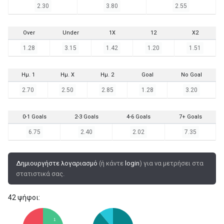
2.30
3.80
2.55
Over
Under
1X
12
X2
1.28
3.15
1.42
1.20
1.51
Ημ. 1
Ημ. X
Ημ. 2
Goal
No Goal
2.70
2.50
2.85
1.28
3.20
0-1 Goals
2-3 Goals
4-6 Goals
7+ Goals
6.75
2.40
2.02
7.35
Δημιουργήστε λογαριασμό
(ή κάντε
login
) για να μετρήσει στα
στατιστικά σας.
42 ψήφοι:
1