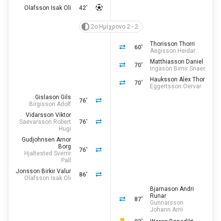
Olafsson Isak Oli
42'
2ο Ημίχρονο 2 - 2
Thorisson Thorri
60'
Aegisson Heidar
Matthiasson Daniel
70'
Ingason Birnir Snaer
Hauksson Alex Thor
70'
Eggertsson Oervar
Gislason Gils
76'
Birgisson Adolf
Vidarsson Viktor
Saevarsson Robert
76'
Hugi
Gudjohnsen Arnor
Borg
76'
Hjaltested Sverrir
Pall
Jonsson Birkir Valur
86'
Olafsson Isak Oli
Bjarnason Andri
Runar
87'
Gunnarsson
Johann Arni