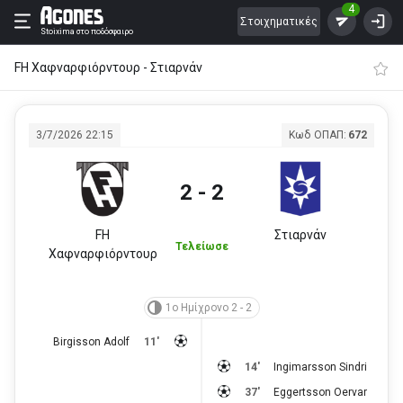
4
Στοιχηματικές
Stoixima
στο ποδόσφαιρο
FH Χαφναρφιόρντουρ - Στιαρνάν
3/7/2026 22:15
Κωδ ΟΠΑΠ:
672
2 - 2
FH
Στιαρνάν
Τελείωσε
Χαφναρφιόρντουρ
1ο Ημίχρονο 2 - 2
Birgisson Adolf
11'
14'
Ingimarsson Sindri
37'
Eggertsson Oervar