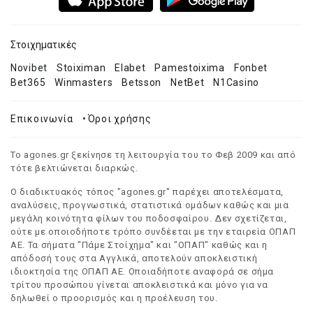
Στοιχηματικές
Novibet
Stoiximan
Elabet
Pamestoixima
Fonbet
Bet365
Winmasters
Betsson
NetBet
N1Casino
Επικοινωνία
•
Όροι χρήσης
Το agones.gr ξεκίνησε τη λειτουργία του το Φεβ 2009 και από
τότε βελτιώνεται διαρκώς.
Ο διαδικτυακός τόπος "agones.gr" παρέχει αποτελέσματα,
αναλύσεις, προγνωστικά, στατιστικά ομάδων καθώς και μια
μεγάλη κοινότητα φίλων του ποδοσφαίρου. Δεν σχετίζεται,
ούτε με οποιοδήποτε τρόπο συνδέεται με την εταιρεία ΟΠΑΠ
ΑΕ. Τα σήματα "Πάμε Στοίχημα" και "ΟΠΑΠ" καθώς και η
απόδοσή τους στα Αγγλικά, αποτελούν αποκλειστική
ιδιοκτησία της ΟΠΑΠ ΑΕ. Οποιαδήποτε αναφορά σε σήμα
τρίτου προσώπου γίνεται αποκλειστικά και μόνο για να
δηλωθεί ο προορισμός και η προέλευση του.