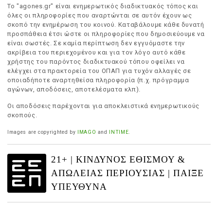
Το "agones.gr" είναι ενημερωτικός διαδικτυακός τόπος και
όλες οι πληροφορίες που αναρτώνται σε αυτόν έχουν ως
σκοπό την ενημέρωση του κοινού. Καταβάλουμε κάθε δυνατή
προσπάθεια έτσι ώστε οι πληροφορίες που δημοσιεύουμε να
είναι σωστές. Σε καμία περίπτωση δεν εγγυόμαστε την
ακρίβεια του περιεχομένου και για τον λόγο αυτό κάθε
χρήστης του παρόντος διαδικτυακού τόπου οφείλει να
ελέγχει στα πρακτορεία του ΟΠΑΠ για τυχόν αλλαγές σε
οποιαδήποτε αναρτηθείσα πληροφορία (π.χ. πρόγραμμα
αγώνων, αποδόσεις, αποτελέσματα κλπ).
Οι αποδόσεις παρέχονται για αποκλειστικά ενημερωτικούς
σκοπούς.
Images are copyrighted by
IMAGO
and
INTIME
.
21+ | ΚΙΝΔΥΝΟΣ ΕΘΙΣΜΟΥ &
ΑΠΩΛΕΙΑΣ ΠΕΡΙΟΥΣΙΑΣ | ΠΑΙΞΕ
ΥΠΕΥΘΥΝΑ