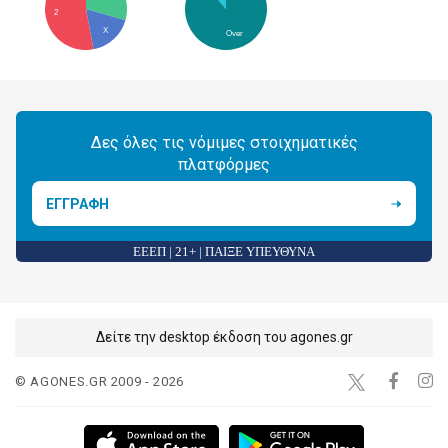
2
X
Over
Δες όλες τις νόμιμες στοιχηματικές
πλατφόρμες
ΕΓΓΡΑΦΗ
ΕΕΕΠ | 21+ | ΠΑΙΞΕ ΥΠΕΥΘΥΝΑ
Δείτε την desktop έκδοση του agones.gr
© AGONES.GR 2009 - 2026