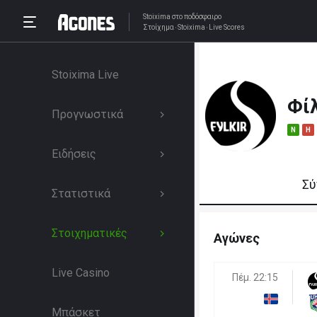
Stoixima
στο ποδόσφαιρο
Στοίχημα
Stoixima
Live Scores
Stoixima Live
Φί
Προγνωστικά
N
H
Ειδήσεις
Σύ
Στατιστικά
Στοιχηματικές
Αγώνες
Live Casino
Πέμ. 22:15
Μπάσκετ