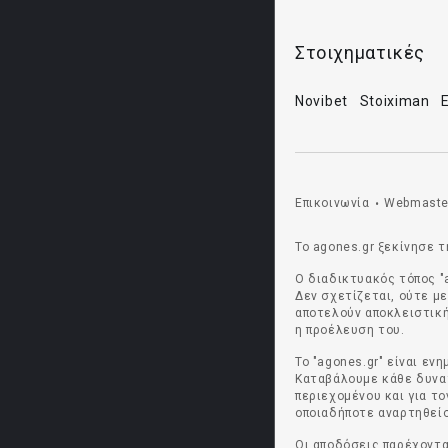
Στοιχηματικές
Novibet
Stoiximan
Επικοινωνία
Webmaste
•
Το agones.gr ξεκίνησε τ
Ο διαδικτυακός τόπος "
Δεν σχετίζεται, ούτε μ
αποτελούν αποκλειστική
η προέλευση του.
Το "agones.gr" είναι ε
Καταβάλουμε κάθε δυνατ
περιεχομένου και για τ
οποιαδήποτε αναρτηθείσ
Οι αποδόσεις παρέχοντα