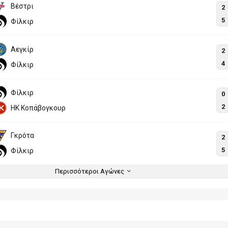
Βέστρι
2
5
Φίλκιρ
Αεγκίρ
2
4
Φίλκιρ
Φίλκιρ
0
2
HK Κοπάβογκουρ
Γκρότα
2
5
Φίλκιρ
Περισσότεροι Αγώνες