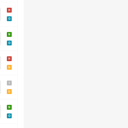
H
O
N
O
H
U
I
U
N
O