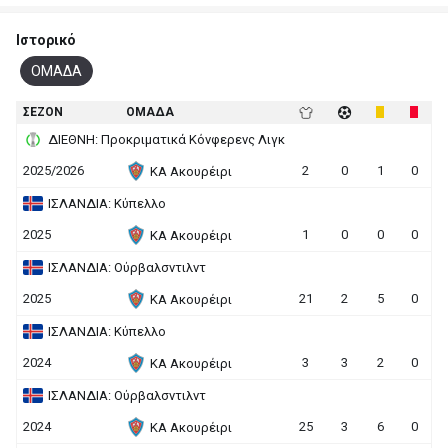
Ιστορικό
ΟΜΑΔΑ
ΣΕΖΟΝ
ΟΜΑΔΑ
ΔΙΕΘΝΗ: Προκριματικά Κόνφερενς Λιγκ
2025/2026
2
0
1
0
ΚΑ Ακουρέιρι
ΙΣΛΑΝΔΙΑ: Κύπελλο
2025
1
0
0
0
ΚΑ Ακουρέιρι
ΙΣΛΑΝΔΙΑ: Ούρβαλσντιλντ
2025
21
2
5
0
ΚΑ Ακουρέιρι
ΙΣΛΑΝΔΙΑ: Κύπελλο
2024
3
3
2
0
ΚΑ Ακουρέιρι
ΙΣΛΑΝΔΙΑ: Ούρβαλσντιλντ
2024
25
3
6
0
ΚΑ Ακουρέιρι