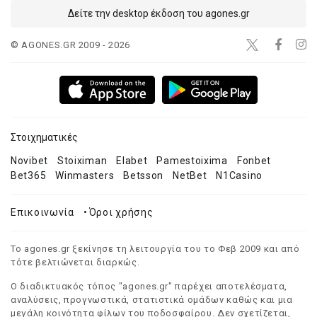
Δείτε την desktop έκδοση του agones.gr
© AGONES.GR 2009 - 2026
Στοιχηματικές
Novibet
Stoiximan
Elabet
Pamestoixima
Fonbet
Bet365
Winmasters
Betsson
NetBet
N1Casino
Επικοινωνία
•
Όροι χρήσης
Το agones.gr ξεκίνησε τη λειτουργία του το Φεβ 2009 και από
τότε βελτιώνεται διαρκώς.
Ο διαδικτυακός τόπος "agones.gr" παρέχει αποτελέσματα,
αναλύσεις, προγνωστικά, στατιστικά ομάδων καθώς και μια
μεγάλη κοινότητα φίλων του ποδοσφαίρου. Δεν σχετίζεται,