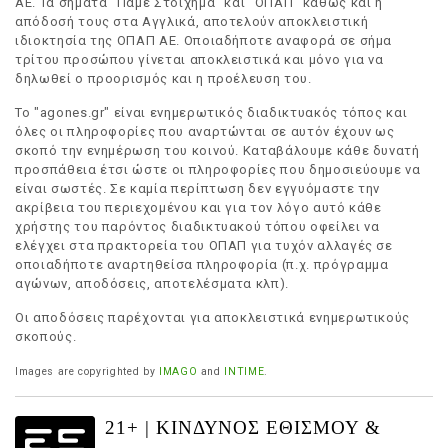
ΑΕ. Τα σήματα "Πάμε Στοίχημα" και "ΟΠΑΠ" καθώς και η
απόδοσή τους στα Αγγλικά, αποτελούν αποκλειστική
ιδιοκτησία της ΟΠΑΠ ΑΕ. Οποιαδήποτε αναφορά σε σήμα
τρίτου προσώπου γίνεται αποκλειστικά και μόνο για να
δηλωθεί ο προορισμός και η προέλευση του.
Το "agones.gr" είναι ενημερωτικός διαδικτυακός τόπος και
όλες οι πληροφορίες που αναρτώνται σε αυτόν έχουν ως
σκοπό την ενημέρωση του κοινού. Καταβάλουμε κάθε δυνατή
προσπάθεια έτσι ώστε οι πληροφορίες που δημοσιεύουμε να
είναι σωστές. Σε καμία περίπτωση δεν εγγυόμαστε την
ακρίβεια του περιεχομένου και για τον λόγο αυτό κάθε
χρήστης του παρόντος διαδικτυακού τόπου οφείλει να
ελέγχει στα πρακτορεία του ΟΠΑΠ για τυχόν αλλαγές σε
οποιαδήποτε αναρτηθείσα πληροφορία (π.χ. πρόγραμμα
αγώνων, αποδόσεις, αποτελέσματα κλπ).
Οι αποδόσεις παρέχονται για αποκλειστικά ενημερωτικούς
σκοπούς.
Images are copyrighted by
IMAGO
and
INTIME
.
21+ | ΚΙΝΔΥΝΟΣ ΕΘΙΣΜΟΥ &