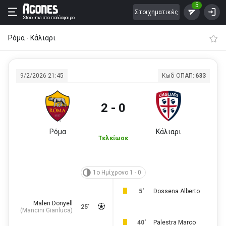
5
Στοιχηματικές
Stoixima
στο ποδόσφαιρο
Ρόμα - Κάλιαρι
9/2/2026 21:45
Κωδ ΟΠΑΠ:
633
2 - 0
Ρόμα
Κάλιαρι
Τελείωσε
1ο Ημίχρονο 1 - 0
5'
Dossena Alberto
Malen Donyell
25'
(
Mancini Gianluca
)
40'
Palestra Marco