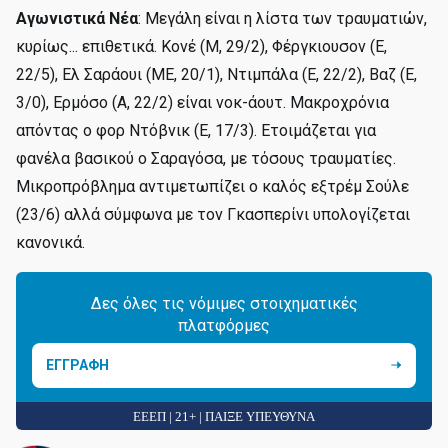
Αγωνιστικά Νέα
: Μεγάλη είναι η λίστα των τραυματιών,
κυρίως... επιθετικά. Κονέ (Μ, 29/2), Φέργκιουσον (Ε,
22/5), Ελ Σαράουι (ΜΕ, 20/1), Ντιμπάλα (Ε, 22/2), Βαζ (Ε,
3/0), Ερμόσο (Α, 22/2) είναι νοκ-άουτ. Μακροχρόνια
απόντας ο φορ Ντόβνικ (Ε, 17/3). Ετοιμάζεται για
φανέλα βασικού ο Σαραγόσα, με τόσους τραυματίες.
Μικροπρόβλημα αντιμετωπίζει ο καλός εξτρέμ Σούλε
(23/6) αλλά σύμφωνα με τον Γκασπερίνι υπολογίζεται
κανονικά.
Δες όλες τις νόμιμες στοιχηματικές
πλατφόρμες
ΕΓΓΡΑΦΗ
ΕΕΕΠ | 21+ | ΠΑΙΞΕ ΥΠΕΥΘΥΝΑ