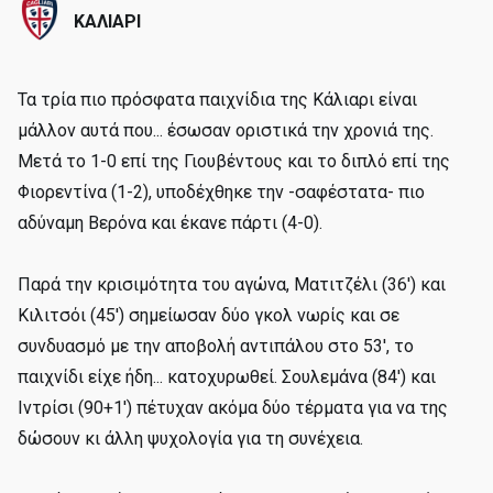
ΚΑΛΙΑΡΙ
Τα τρία πιο πρόσφατα παιχνίδια της Κάλιαρι είναι
μάλλον αυτά που... έσωσαν οριστικά την χρονιά της.
Μετά το 1-0 επί της Γιουβέντους και το διπλό επί της
Φιορεντίνα (1-2), υποδέχθηκε την -σαφέστατα- πιο
αδύναμη Βερόνα και έκανε πάρτι (4-0).
Παρά την κρισιμότητα του αγώνα, Ματιτζέλι (36') και
Κιλιτσόι (45') σημείωσαν δύο γκολ νωρίς και σε
συνδυασμό με την αποβολή αντιπάλου στο 53', το
παιχνίδι είχε ήδη... κατοχυρωθεί. Σουλεμάνα (84') και
Ιντρίσι (90+1') πέτυχαν ακόμα δύο τέρματα για να της
δώσουν κι άλλη ψυχολογία για τη συνέχεια.