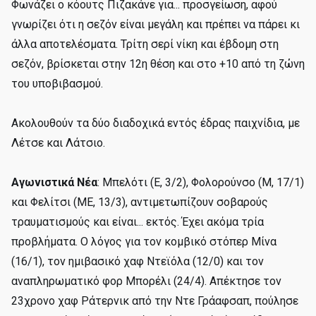
Φωνάζει ο κόουτς Πιζακάνε για... προσγείωση, αφού
γνωρίζει ότι η σεζόν είναι μεγάλη και πρέπει να πάρει κι
άλλα αποτελέσματα. Τρίτη σερί νίκη και έβδομη στη
σεζόν, βρίσκεται στην 12η θέση και στο +10 από τη ζώνη
του υποβιβασμού.
Ακολουθούν τα δύο διαδοχικά εντός έδρας παιχνίδια, με
Λέτσε και Λάτσιο.
Αγωνιστικά Νέα
: Μπελότι (Ε, 3/2), Φολορούνσο (Μ, 17/1)
και Φελίτσι (ΜΕ, 13/3), αντιμετωπίζουν σοβαρούς
τραυματισμούς και είναι... εκτός. Έχει ακόμα τρία
προβλήματα. Ο λόγος για τον κομβικό στόπερ Μίνα
(16/1), τον ημιβασικό χαφ Ντεϊόλα (12/0) και τον
αναπληρωματικό φορ Μπορέλι (24/4). Απέκτησε τον
23χρονο χαφ Ράτερνικ από την Ντε Γράαφσαπ, πούλησε