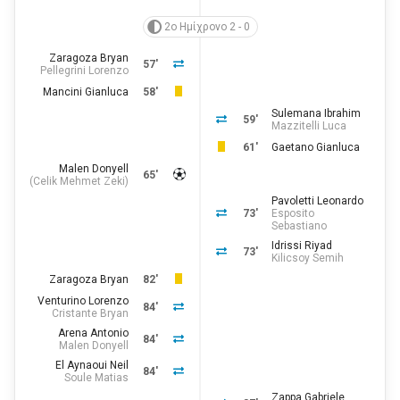
2ο Ημίχρονο 2 - 0
Zaragoza Bryan
57'
Pellegrini Lorenzo
Mancini Gianluca
58'
Sulemana Ibrahim
59'
Mazzitelli Luca
61'
Gaetano Gianluca
Malen Donyell
65'
(
Celik Mehmet Zeki
)
Pavoletti Leonardo
73'
Esposito
Sebastiano
Idrissi Riyad
73'
Kilicsoy Semih
Zaragoza Bryan
82'
Venturino Lorenzo
84'
Cristante Bryan
Arena Antonio
84'
Malen Donyell
El Aynaoui Neil
84'
Soule Matias
Zappa Gabriele