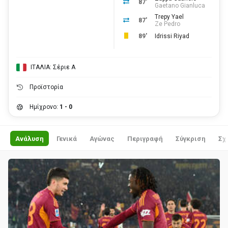
87'
Gaetano Gianluca
Trepy Yael
87'
Ze Pedro
89'
Idrissi Riyad
ΙΤΑΛΙΑ: Σέριε Α
Προϊστορία
Ημίχρονο:
1 - 0
Ανάλυση
Γενικά
Αγώνας
Περιγραφή
Σύγκριση
Σχ