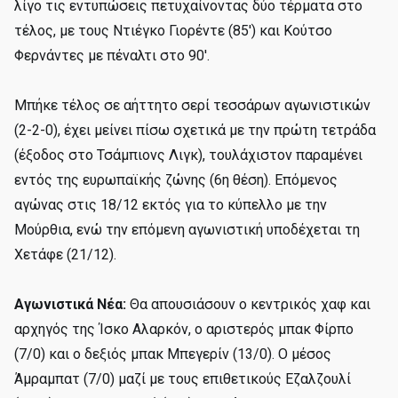
λίγο τις εντυπώσεις πετυχαίνοντας δύο τέρματα στο
τέλος, με τους Ντιέγκο Γιορέντε (85') και Κούτσο
Φερνάντες με πέναλτι στο 90'.
Μπήκε τέλος σε αήττητο σερί τεσσάρων αγωνιστικών
(2-2-0), έχει μείνει πίσω σχετικά με την πρώτη τετράδα
(έξοδος στο Τσάμπιονς Λιγκ), τουλάχιστον παραμένει
εντός της ευρωπαϊκής ζώνης (6η θέση). Επόμενος
αγώνας στις 18/12 εκτός για το κύπελλο με την
Μούρθια, ενώ την επόμενη αγωνιστική υποδέχεται τη
Χετάφε (21/12).
Αγωνιστικά Νέα:
Θα απουσιάσουν ο κεντρικός χαφ και
αρχηγός της Ίσκο Αλαρκόν, ο αριστερός μπακ Φίρπο
(7/0) και ο δεξιός μπακ Μπεγερίν (13/0). Ο μέσος
Άμραμπατ (7/0) μαζί με τους επιθετικούς Εζαλζουλί