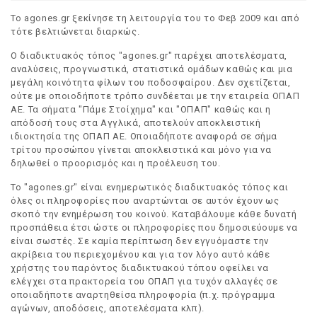
Το agones.gr ξεκίνησε τη λειτουργία του το Φεβ 2009 και από
τότε βελτιώνεται διαρκώς.
Ο διαδικτυακός τόπος "agones.gr" παρέχει αποτελέσματα,
αναλύσεις, προγνωστικά, στατιστικά ομάδων καθώς και μια
μεγάλη κοινότητα φίλων του ποδοσφαίρου. Δεν σχετίζεται,
ούτε με οποιοδήποτε τρόπο συνδέεται με την εταιρεία ΟΠΑΠ
ΑΕ. Τα σήματα "Πάμε Στοίχημα" και "ΟΠΑΠ" καθώς και η
απόδοσή τους στα Αγγλικά, αποτελούν αποκλειστική
ιδιοκτησία της ΟΠΑΠ ΑΕ. Οποιαδήποτε αναφορά σε σήμα
τρίτου προσώπου γίνεται αποκλειστικά και μόνο για να
δηλωθεί ο προορισμός και η προέλευση του.
Το "agones.gr" είναι ενημερωτικός διαδικτυακός τόπος και
όλες οι πληροφορίες που αναρτώνται σε αυτόν έχουν ως
σκοπό την ενημέρωση του κοινού. Καταβάλουμε κάθε δυνατή
προσπάθεια έτσι ώστε οι πληροφορίες που δημοσιεύουμε να
είναι σωστές. Σε καμία περίπτωση δεν εγγυόμαστε την
ακρίβεια του περιεχομένου και για τον λόγο αυτό κάθε
χρήστης του παρόντος διαδικτυακού τόπου οφείλει να
ελέγχει στα πρακτορεία του ΟΠΑΠ για τυχόν αλλαγές σε
οποιαδήποτε αναρτηθείσα πληροφορία (π.χ. πρόγραμμα
αγώνων, αποδόσεις, αποτελέσματα κλπ).