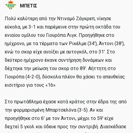
ΜΠΕΤΙΣ
Πολύ καλύτερη από την Ντιναμό Ζάγκρεπ, νίκησε
εύκολα, με 3-1 και παρέμεινε στην πρώτη οκτάδα του
ενιαίου ομίλου του Γιουρόπα Λιγκ. Προηγήθηκε στο
ημίχρονο, με τα τέρματα των Ρικέλμε (34'), Άντονι (38'),
ενώ το σκορ είχε ανοίξει με αυτογκόλ, στο 31'. Στο
δεύτερο ημίχρονο έκανε συντήρηση δυνάμεων και
δέχτηκε την μείωση του σκορ στο 89'. Αήττητη στο
Γιουρόπα (4-2-0), δύσκολα πλέον θα χάσει το απευθείας
εισιτήριο για τους «16».
Στο πρωτάθλημα έχασε κατά κράτος στην έδρα της από
την φορμαρισμένη Μπαρτσελόνα (3-5). Αν και
προηγήθηκε στο 6' με τον Άντονι, μέχρι το 59' είχε
δεχτεί 5 γκολ και όδευε προς την συντριβή. Διασκέδασε