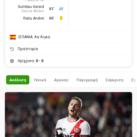
Palazon Isi
Gumbau Gerard
83'
Garcia Alvaro
Ratiu Andrei
88'
ΙΣΠΑΝΙΑ: Λα Λίγκα
Προϊστορία
Ημίχρονο:
0 - 0
Ανάλυση
Γενικά
Αγώνας
Περιγραφή
Σύγκριση
Σχ