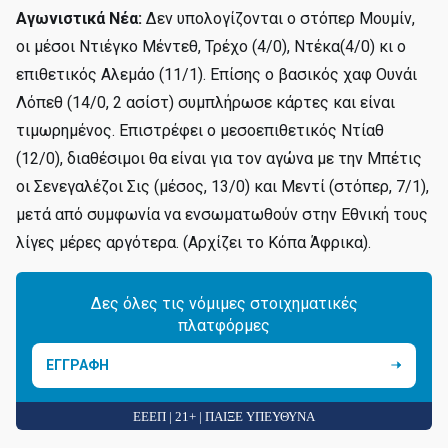
Αγωνιστικά Νέα:
Δεν υπολογίζονται ο στόπερ Μουμίν,
οι μέσοι Ντιέγκο Μέντεθ, Τρέχο (4/0), Ντέκα(4/0) κι ο
επιθετικός Αλεμάο (11/1). Επίσης ο βασικός χαφ Ουνάι
Λόπεθ (14/0, 2 ασίστ) συμπλήρωσε κάρτες και είναι
τιμωρημένος. Επιστρέφει ο μεσοεπιθετικός Ντίαθ
(12/0), διαθέσιμοι θα είναι για τον αγώνα με την Μπέτις
οι Σενεγαλέζοι Σις (μέσος, 13/0) και Μεντί (στόπερ, 7/1),
μετά από συμφωνία να ενσωματωθούν στην Εθνική τους
λίγες μέρες αργότερα. (Αρχίζει το Κόπα Άφρικα).
Δες όλες τις νόμιμες στοιχηματικές
πλατφόρμες
ΕΓΓΡΑΦΗ
ΕΕΕΠ | 21+ | ΠΑΙΞΕ ΥΠΕΥΘΥΝΑ