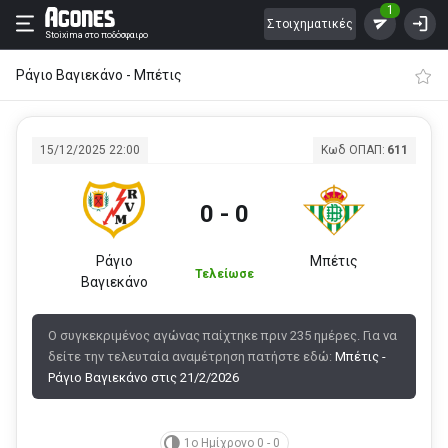
1
Στοιχηματικές
Stoixima
στο ποδόσφαιρο
Ράγιο Βαγιεκάνο - Μπέτις
15/12/2025 22:00
Κωδ ΟΠΑΠ:
611
0 - 0
Ράγιο
Μπέτις
Τελείωσε
Βαγιεκάνο
Ο συγκεκριμένος αγώνας παίχτηκε πριν 235 ημέρες. Για να
δείτε την τελευταία αναμέτρηση πατήστε εδώ:
Μπέτις -
Ράγιο Βαγιεκάνο στις 21/2/2026
1ο Ημίχρονο 0 - 0