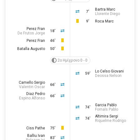
Bartra Marc
7'
Llorente Diego
9'
Roca Marc
Perez Fran
18'
De Frutos Jorge
Perez Fran
46'
Batalla Augusto
50'
2ο Ημίχρονο 0 - 0
Lo Celso Giovani
59'
Deossa Nelson
Camello Sergio
66'
Valentin Oscar
Diaz Pedro
66'
Espino Alfonso
Garcia Pablo
74'
Fornals Pablo
Altimira Sergi
74'
Riquelme Rodrigo
Ciss Pathe
75'
Balliu Ivan
83'