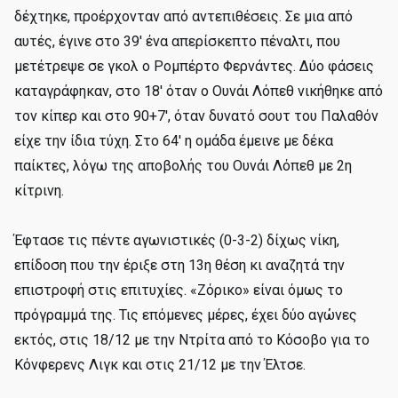
δέχτηκε, προέρχονταν από αντεπιθέσεις. Σε μια από
αυτές, έγινε στο 39' ένα απερίσκεπτο πέναλτι, που
μετέτρεψε σε γκολ ο Ρομπέρτο Φερνάντες. Δύο φάσεις
καταγράφηκαν, στο 18' όταν ο Ουνάι Λόπεθ νικήθηκε από
τον κίπερ και στο 90+7', όταν δυνατό σουτ του Παλαθόν
είχε την ίδια τύχη. Στο 64' η ομάδα έμεινε με δέκα
παίκτες, λόγω της αποβολής του Ουνάι Λόπεθ με 2η
κίτρινη.
Έφτασε τις πέντε αγωνιστικές (0-3-2) δίχως νίκη,
επίδοση που την έριξε στη 13η θέση κι αναζητά την
επιστροφή στις επιτυχίες. «Ζόρικο» είναι όμως το
πρόγραμμά της. Τις επόμενες μέρες, έχει δύο αγώνες
εκτός, στις 18/12 με την Ντρίτα από το Κόσοβο για το
Κόνφερενς Λιγκ και στις 21/12 με την Έλτσε.