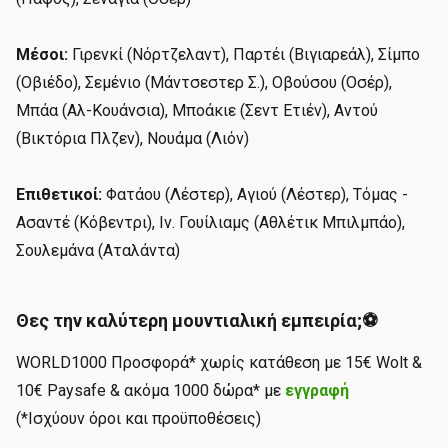
Μέσοι:
Γιρενκί (Νόρτζελαντ), Παρτέι (Βιγιαρεάλ), Σίμπο
(Οβιέδο), Σεμένιο (Μάντσεστερ Σ.), Οβούσου (Οσέρ),
Μπάα (Αλ-Κουάνσια), Μποάκιε (Σεντ Ετιέν), Αντού
(Βικτόρια Πλζεν), Νουάμα (Λιόν)
Επιθετικοί:
Φατάου (Λέστερ), Αγιού (Λέστερ), Τόμας -
Ασαντέ (Κόβεντρι), Ιν. Γουίλιαμς (Αθλέτικ Μπιλμπάο),
Σουλεμάνα (Αταλάντα)
Θες την καλύτερη μουντιαλική εμπειρία;⚽
WORLD1000 Προσφορά* χωρίς κατάθεση με 15€ Wolt &
10€ Paysafe & ακόμα 1000 δώρα* με
εγγραφή
(*Ισχύουν όροι και προϋποθέσεις)