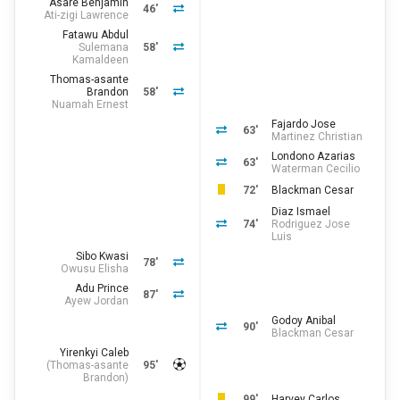
Asare Benjamin
46'
Ati-zigi Lawrence
Fatawu Abdul
Sulemana
58'
Kamaldeen
Thomas-asante
Brandon
58'
Nuamah Ernest
Fajardo Jose
63'
Martinez Christian
Londono Azarias
63'
Waterman Cecilio
72'
Blackman Cesar
Diaz Ismael
74'
Rodriguez Jose
Luis
Sibo Kwasi
78'
Owusu Elisha
Adu Prince
87'
Ayew Jordan
Godoy Anibal
90'
Blackman Cesar
Yirenkyi Caleb
(
Thomas-asante
95'
Brandon
)
99'
Harvey Carlos