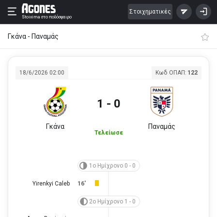
Στοιχηματικές
Stoixima
στο ποδόσφαιρο
Γκάνα - Παναμάς
18/6/2026 02:00
Κωδ ΟΠΑΠ:
122
1 - 0
Γκάνα
Παναμάς
Τελείωσε
1ο Ημίχρονο 0 - 0
Yirenkyi Caleb
16'
2ο Ημίχρονο 1 - 0