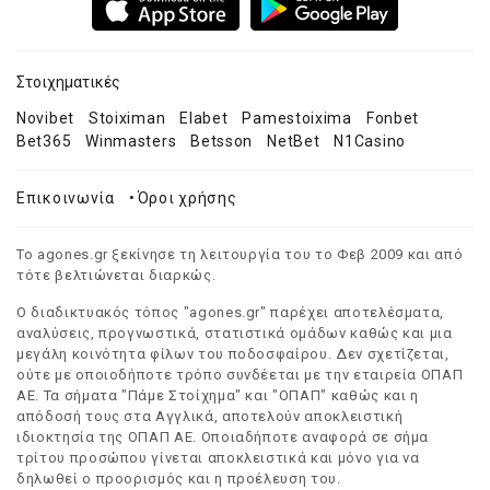
Στοιχηματικές
Novibet
Stoiximan
Elabet
Pamestoixima
Fonbet
Bet365
Winmasters
Betsson
NetBet
N1Casino
Επικοινωνία
•
Όροι χρήσης
Το agones.gr ξεκίνησε τη λειτουργία του το Φεβ 2009 και από
τότε βελτιώνεται διαρκώς.
Ο διαδικτυακός τόπος "agones.gr" παρέχει αποτελέσματα,
αναλύσεις, προγνωστικά, στατιστικά ομάδων καθώς και μια
μεγάλη κοινότητα φίλων του ποδοσφαίρου. Δεν σχετίζεται,
ούτε με οποιοδήποτε τρόπο συνδέεται με την εταιρεία ΟΠΑΠ
ΑΕ. Τα σήματα "Πάμε Στοίχημα" και "ΟΠΑΠ" καθώς και η
απόδοσή τους στα Αγγλικά, αποτελούν αποκλειστική
ιδιοκτησία της ΟΠΑΠ ΑΕ. Οποιαδήποτε αναφορά σε σήμα
τρίτου προσώπου γίνεται αποκλειστικά και μόνο για να
δηλωθεί ο προορισμός και η προέλευση του.