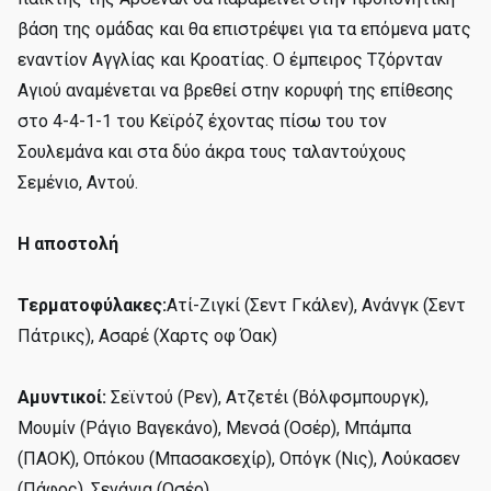
βάση της ομάδας και θα επιστρέψει για τα επόμενα ματς
εναντίον Αγγλίας και Κροατίας. Ο έμπειρος Τζόρνταν
Αγιού αναμένεται να βρεθεί στην κορυφή της επίθεσης
στο 4-4-1-1 του Κεϊρόζ έχοντας πίσω του τον
Σουλεμάνα και στα δύο άκρα τους ταλαντούχους
Σεμένιο, Αντού.
Η αποστολή
Τερματοφύλακες:
Ατί-Ζιγκί (Σεντ Γκάλεν), Ανάνγκ (Σεντ
Πάτρικς), Ασαρέ (Χαρτς οφ Όακ)
Αμυντικοί:
Σεϊντού (Ρεν), Ατζετέι (Βόλφσμπουργκ),
Μουμίν (Ράγιο Βαγεκάνο), Μενσά (Οσέρ), Μπάμπα
(ΠΑΟΚ), Οπόκου (Μπασακσεχίρ), Οπόγκ (Νις), Λούκασεν
(Πάφος), Σενάγια (Οσέρ)