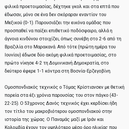
φιλικά προετοιμασίας, δέχτηκε γκολ και στα επτά που
έδωσαν, μόνο σε ένα δεν σκόραραν εναντίον του
Μεξικού (0-1). Παρουσιάζει την εικόνα ομάδας που
προσπαθεί να παίξει επιθετικό ποδόσφαιρο, αλλά η
άγνοια κινδύνου στοιχίζει, όπως συνέβη στο 2-6 από τη
Βραζιλία στο Μαρακανά. Από τότε (πρώτη ημέρα του
Ιουνίου) έδωσε δύο ακόμη φιλικά προετοιμασίας, στο
πρώτο νίκησε 4-2 τη Δομινικανή Δημοκρατία, στο
δεύτερο έφερε 1-1 κόντρα στη Βοσνία-Ερζεγοβίνη.
Ομοσπονδιακός τεχνικός o Τόμας Κρίστιανσεν με θετική
πορεία στα έξι χρόνια παρουσίας του στον πάγκο (43-
22-25). Ο 53χρονος Δανός τεχνικός έχει κερδίσει ήδη
τον τίτλο του μακροβιότερου ομοσπονδιακού στην
ιστορία της χώρας. Ο Παναμάς μαζί με Ιράν και
Κολομβία έχουν τον υψηλότερο μέσο όρο ηλικίας που