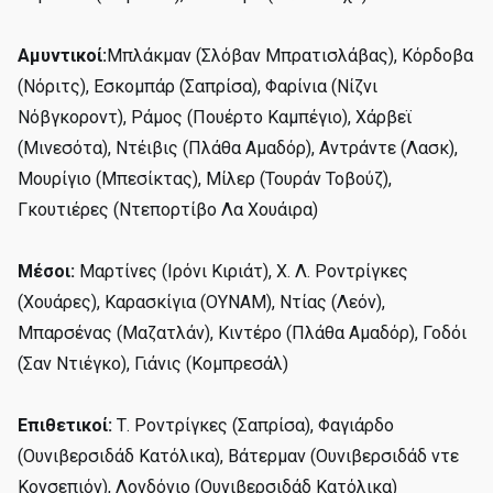
Αμυντικοί:
Μπλάκμαν (Σλόβαν Μπρατισλάβας), Κόρδοβα
(Νόριτς), Εσκομπάρ (Σαπρίσα), Φαρίνια (Νίζνι
Νόβγκοροντ), Ράμος (Πουέρτο Καμπέγιο), Χάρβεϊ
(Μινεσότα), Ντέιβις (Πλάθα Αμαδόρ), Αντράντε (Λασκ),
Μουρίγιο (Μπεσίκτας), Μίλερ (Τουράν Τοβούζ),
Γκουτιέρες (Ντεπορτίβο Λα Χουάιρα)
Μέσοι:
Μαρτίνες (Ιρόνι Κιριάτ), Χ. Λ. Ροντρίγκες
(Χουάρες), Καρασκίγια (ΟΥΝΑΜ), Ντίας (Λεόν),
Μπαρσένας (Μαζατλάν), Κιντέρο (Πλάθα Αμαδόρ), Γοδόι
(Σαν Ντιέγκο), Γιάνις (Κομπρεσάλ)
Επιθετικοί:
Τ. Ροντρίγκες (Σαπρίσα), Φαγιάρδο
(Ουνιβερσιδάδ Κατόλικα), Βάτερμαν (Ουνιβερσιδάδ ντε
Κονσεπιόν), Λονδόνιο (Ουνιβερσιδάδ Κατόλικα)