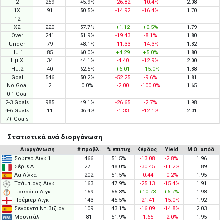
2
259
45.9%
-26.82
-10.4%
2.08
1X
91
50.5%
-14.92
-16.4%
1.70
12
-
-
-
-
-
X2
220
57.7%
+1.12
+0.5%
1.79
Over
241
51.9%
-19.43
-8.1%
1.80
Under
79
48.1%
-11.33
-14.3%
1.82
Ημ.1
85
60.0%
+4.29
+5.0%
1.80
Ημ.X
34
44.1%
-4.40
-12.9%
2.00
Ημ.2
40
62.5%
+6.01
+15.0%
1.88
Goal
546
50.2%
-52.25
-9.6%
1.81
No Goal
2
0.0%
-2.00
-100.0%
1.65
0-1 Goal
-
-
-
-
-
2-3 Goals
985
49.1%
-26.65
-2.7%
1.98
4-6 Goals
11
36.4%
-1.33
-12.1%
2.31
7+ Goals
-
-
-
-
-
Στατιστικά ανά διοργάνωση
Διοργάνωση
# προβλ.
% επιτυχ.
Κέρδος
Yield
Μ.Ο. απόδ.
Σούπερ Λιγκ 1
466
51.5%
-13.08
-2.8%
1.96
Σέριε Α
271
48.0%
-30.45
-11.2%
1.89
Λα Λίγκα
202
51.5%
-0.44
-0.2%
1.95
Τσάμπιονς Λιγκ
163
47.9%
-25.13
-15.4%
1.91
Γιουρόπα Λιγκ
159
55.3%
+10.73
+6.7%
1.98
Πρέμιερ Λιγκ
143
45.5%
-21.41
-15.0%
1.92
Σεγούντα Ντιβιζιόν
109
43.1%
-16.09
-14.8%
2.03
Μουντιάλ
81
51.9%
-1.65
-2.0%
1.95