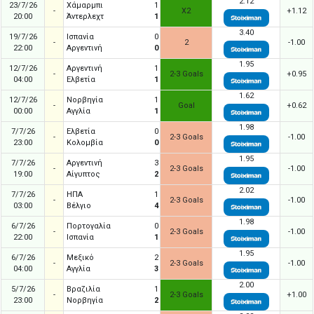
2.12
23/7/26
Χάμαρμπι
1
-
X2
+1.12
20:00
Άντερλεχτ
1
3.40
19/7/26
Ισπανία
0
-
2
-1.00
22:00
Αργεντινή
0
1.95
12/7/26
Αργεντινή
1
-
2-3 Goals
+0.95
04:00
Ελβετία
1
1.62
12/7/26
Νορβηγία
1
-
Goal
+0.62
00:00
Αγγλία
1
1.98
7/7/26
Ελβετία
0
-
2-3 Goals
-1.00
23:00
Κολομβία
0
1.95
7/7/26
Αργεντινή
3
-
2-3 Goals
-1.00
19:00
Αίγυπτος
2
2.02
7/7/26
ΗΠΑ
1
-
2-3 Goals
-1.00
03:00
Βέλγιο
4
1.98
6/7/26
Πορτογαλία
0
-
2-3 Goals
-1.00
22:00
Ισπανία
1
1.95
6/7/26
Μεξικό
2
-
2-3 Goals
-1.00
04:00
Αγγλία
3
2.00
5/7/26
Βραζιλία
1
-
2-3 Goals
+1.00
23:00
Νορβηγία
2