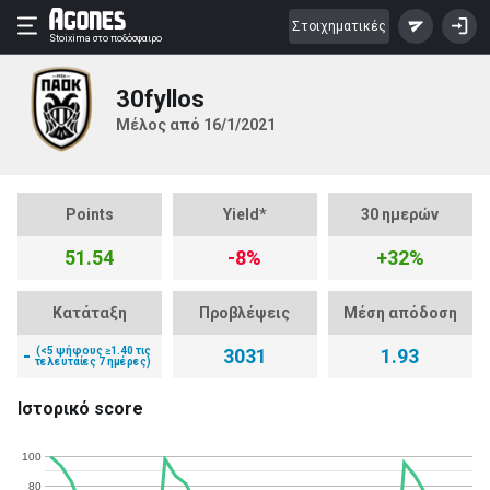
Στοιχηματικές
Stoixima
στο ποδόσφαιρο
30fyllos
Μέλος από 16/1/2021
Points
Yield*
30 ημερών
51.54
-8%
+32%
Κατάταξη
Προβλέψεις
Μέση απόδοση
-
(<5 ψήφους ≥1.40 τις
3031
1.93
τελευταίες 7 ημέρες)
Ιστορικό score
100
80