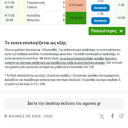
2.02
5/7/26
Παραγουάη
0
-
2-3 Goals
-1.00
00:00
Γαλλία
1
1.95
4/7/26
Καναδάς
0
-
2-3 Goals
+0.95
20:00
Μαρόκο
3
Παλαιότερες
Το score υπολογίζεται ως εξής:
Όλοι οι χρήστες ξεκινούν με 100 μονάδες. Για κάθε επιτυχή πρόβλεψη, το score αυξάνεται
κατά την απόδοση που δίνει το αποτέλεσμα μείον ένα. Για κάθε λανθασμένη πρόβλεψη, το
score μειώνεται κατά ένα. Με άλλα λόγια,
το score αντανακλά πόσες μονάδες θα είχε ο
χρήστης αν πόνταρε υποθετικά μια μονάδα στον κάθε αγώνα που έχει ψηφίσει
. Εάν το score
του χρήστη γίνει αρνητικό, αυτομάτως μηδενίζεται ξαναπάει στο 100.
* Το Yield υπολογίζεται ως εξής: (Συνολικό κέρδος) / (Συνολικές μονάδες πονταρίσματος).
Δηλαδή αν για παράδειγμα κάποιος έχει ποντάρει συνολικά 10 μονάδες και έχει κερδίσει 3,
το yield του θα είναι 3/10 = 30%.
Δείτε την desktop έκδοση του agones.gr
© AGONES.GR 2009 - 2026