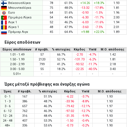
Βεϊκαουσλίγκα
78
61.5%
+14.26
+18.3%
1.93
Μπουντεσλίγκα
75
48.0%
-13.32
-17.8%
1.81
Euro
64
51.6%
-0.93
-1.5%
1.96
Πριμέιρα Λίγκα
54
44.4%
-6.30
-11.7%
2.00
Λιγκ 1
52
46.2%
-6.03
-11.6%
1.94
Λίγκα 1
48
47.9%
-3.60
-7.5%
2.01
Πρέμιερ Λιγκ
45
64.4%
+9.88
+22.0%
1.89
Εύρος αποδόσεων
Εύρος αποδόσεων
# προβλ.
% επιτυχίας
Κέρδος
Yield
Μ.Ο. απόδοσης
1.01 - 1.49
57
66.7%
-2.70
-4.7%
1.42
1.50 - 1.99
2120
52.1%
-131.73
-6.2%
1.81
2.00 - 2.99
799
41.2%
-93.52
-11.7%
2.18
3.00 - 5.00
55
18.2%
-22.25
-40.5%
3.40
5.01+
-
-
-
-
-
Ώρες μέταξύ πρόβλεψης και έναρξης αγώνα
Ώρες
# προβλ.
% επιτυχίας
Κέρδος
Yield
Μ.Ο. απόδοσης
0 - 1
167
51.5%
-6.22
-3.7%
1.93
1 - 3
386
48.7%
-33.96
-8.8%
1.93
3 - 6
657
46.3%
-79.42
-12.1%
1.97
6 - 12
762
46.3%
-97.02
-12.7%
1.92
12 - 24
316
48.4%
-31.35
-9.9%
1.93
24 - 48
407
53.3%
-1.50
-0.4%
1.92
48+
336
53.6%
-0.73
-0.2%
1.90