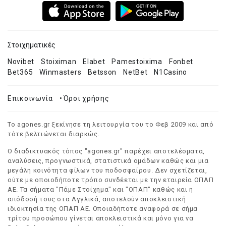
Στοιχηματικές
Novibet
Stoiximan
Elabet
Pamestoixima
Fonbet
Bet365
Winmasters
Betsson
NetBet
N1Casino
Επικοινωνία
•
Όροι χρήσης
Το agones.gr ξεκίνησε τη λειτουργία του το Φεβ 2009 και από
τότε βελτιώνεται διαρκώς.
Ο διαδικτυακός τόπος "agones.gr" παρέχει αποτελέσματα,
αναλύσεις, προγνωστικά, στατιστικά ομάδων καθώς και μια
μεγάλη κοινότητα φίλων του ποδοσφαίρου. Δεν σχετίζεται,
ούτε με οποιοδήποτε τρόπο συνδέεται με την εταιρεία ΟΠΑΠ
ΑΕ. Τα σήματα "Πάμε Στοίχημα" και "ΟΠΑΠ" καθώς και η
απόδοσή τους στα Αγγλικά, αποτελούν αποκλειστική
ιδιοκτησία της ΟΠΑΠ ΑΕ. Οποιαδήποτε αναφορά σε σήμα
τρίτου προσώπου γίνεται αποκλειστικά και μόνο για να