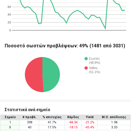
60
40
20
0
Ποσοστό σωστών προβλέψεων: 49% (1481 από 3031)
Σωστές
(48.9%)
Λάθος
(51.1%)
Στατιστικά ανά σημείο
Σημείο
# προβλ.
% επιτυχίας
Κέρδος
Yield
Μ.Ο. απόδοσης
1
398
41.7%
-84.34
-21.2%
1.98
X
40
17.5%
-18.15
-45.4%
3.33