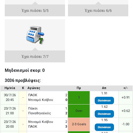
Έχει πιάσει 5/5
Έχει πιάσει 6/6
Έχει πιάσει 7/7
Μηδενισμοί σκορ: 0
3036 προβλέψεις:
Ημ/νία
Κ
Αγώνας
Πρ
Απ
+/-
1.91
30/7/26
ΠΑΟΚ
2
-
1
+0.91
20:45
Ντιναμό Κιέβου
0
1.62
23/7/26
Πάκσι
1
-
Over
+0.62
21:00
Παναθηναϊκός
2
1.95
23/7/26
Ντιναμό Κιέβου
2
-
2-3 Goals
-1.00
20:00
ΠΑΟΚ
3