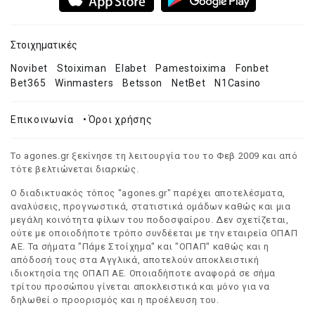
Στοιχηματικές
Novibet
Stoiximan
Elabet
Pamestoixima
Fonbet
Bet365
Winmasters
Betsson
NetBet
N1Casino
Επικοινωνία
•
Όροι χρήσης
Το agones.gr ξεκίνησε τη λειτουργία του το Φεβ 2009 και από
τότε βελτιώνεται διαρκώς.
Ο διαδικτυακός τόπος "agones.gr" παρέχει αποτελέσματα,
αναλύσεις, προγνωστικά, στατιστικά ομάδων καθώς και μια
μεγάλη κοινότητα φίλων του ποδοσφαίρου. Δεν σχετίζεται,
ούτε με οποιοδήποτε τρόπο συνδέεται με την εταιρεία ΟΠΑΠ
ΑΕ. Τα σήματα "Πάμε Στοίχημα" και "ΟΠΑΠ" καθώς και η
απόδοσή τους στα Αγγλικά, αποτελούν αποκλειστική
ιδιοκτησία της ΟΠΑΠ ΑΕ. Οποιαδήποτε αναφορά σε σήμα
τρίτου προσώπου γίνεται αποκλειστικά και μόνο για να
δηλωθεί ο προορισμός και η προέλευση του.