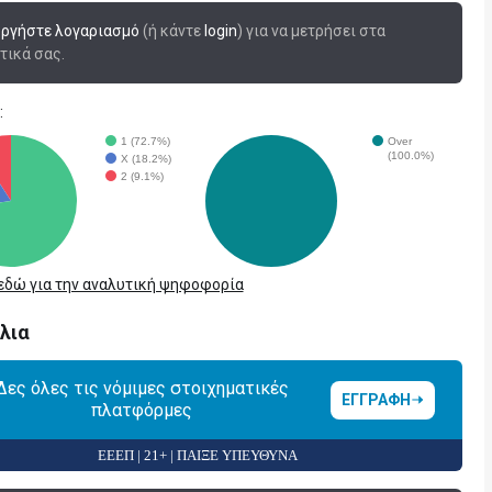
ργήστε λογαριασμό
(ή κάντε
login
) για να μετρήσει στα
τικά σας.
:
1 (72.7%)
Over
(100.0%)
X (18.2%)
2 (9.1%)
εδώ για την αναλυτική ψηφοφορία
λια
Δες όλες τις νόμιμες στοιχηματικές
ΕΓΓΡΑΦΗ
πλατφόρμες
ΕΕΕΠ | 21+ | ΠΑΙΞΕ ΥΠΕΥΘΥΝΑ