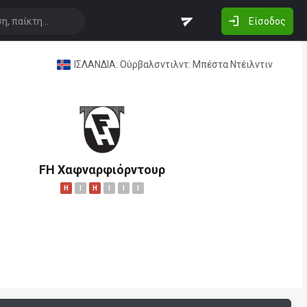
Είσοδος
ΙΣΛΑΝΔΙΑ: Ούρβαλσντιλντ: Μπέστα Ντέιλντιν
FH Χαφναρφιόρντουρ
H
I
H
I
I
I