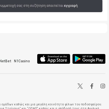
 συμμετοχή σας στη συζήτηση απαιτείται
εγγραφή
.
NetBet
N1Casino
ά ομάδων καθώς και μια μεγάλη κοινότητα φίλων του ποδοσφαίρου.
άμε Στοίχημα" και "ΟΠΑΠ" καθώς και η απόδοσή τους στα Αγγλικά,