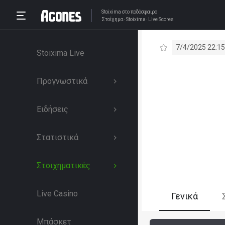
Stoixima
στο ποδόσφαιρο
Στοίχημα
Stoixima
Live Scores
7/4/2025 22:15
Stoixima Live
Προγνωστικά
Ειδήσεις
Στατιστικά
Στοιχηματικές
Live Casino
Γενικά
Μπάσκετ