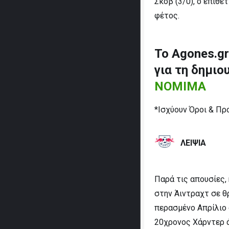
Σκοβ (3/0), ο επιθ
φέτος.
To Agones.g
για τη δημι
ΝΟΜΙΜΑ
*Ισχύουν Όροι & Πρ
ΛΕΙΨΙΑ
Παρά τις απουσίες,
στην Άιντραχτ σε θρ
περασμένο Απρίλιο 
20χρονος Χάρντερ ά