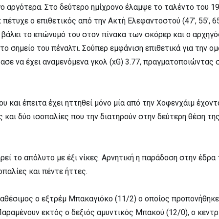
ο αργότερα. Στο δεύτερο ημίχρονο έλαμψε το ταλέντο του 1
 πέτυχε ο επιθετικός από την Ακτή Ελεφαντοστού (47’, 55’, 65
χε βάλει το επώνυμό του στον πίνακα των σκόρερ και ο αρχηγ
το σημείο του πέναλτι. Σούπερ εμφάνιση επιθετικά για την ο
ασε να έχει αναμενόμενα γκολ (xG) 3.77, πραγματοποιώντας 
ου και έπειτα έχει ηττηθεί μόνο μία από την Χοφενχάιμ έχοντ
ς και δύο ισοπαλίες που την διατηρούν στην δεύτερη θέση τη
ρεί το απόλυτο με έξι νίκες. Αρνητική η παράδοση στην έδρα 
σοπαλίες και πέντε ήττες.
αθέσιμος ο εξτρέμ Μπακαγιόκο (11/2) ο οποίος προπονήθηκε
Παραμένουν εκτός ο δεξιός αμυντικός Μπακού (12/0), ο κεντρ