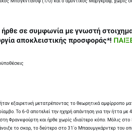
ετικός Μπογκντάνοφ (1/0) και ο αμυντικός Μαργκράφ, χωρίς 
r
ήρθε σε συμφωνία
με γνωστή στοιχημ
ουργία αποκλειστικής προσφοράς*!
ΠΑΙΞ
οϋποθέσεις
 ήταν εξαιρετική μετατρέποντας το θεωρητικά αμφίρροπο μα
ίαμβο. Το 6-0 αποτελεί την ηχηρή απάντηση για την ήττα με 4
στη Φρανκφούρτη και ήρθε χωρίς ιδιαίτερο κόπο. Μόλις στο 5
νοιξε το σκορ, το δεύτερο στο 31΄ο Μπαουμγκάρντερ του οπ