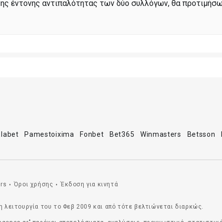
της έντονης αντιπαλότητας των δύο συλλόγων, θα προτιμήσω
Elabet
Pamestoixima
Fonbet
Bet365
Winmasters
Betsson
rs
Όροι χρήσης
Έκδοση για κινητά
•
•
η λειτουργία του το Φεβ 2009 και από τότε βελτιώνεται διαρκώς.