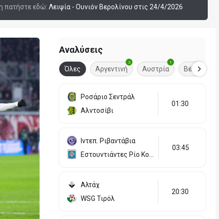
ση πατήστε εδώ:
Λειψία - Ουνιόν Βερολίνου στις 24/4/2026
Αναλύσεις
1
2
1
1
Σουηδία
Όλες
Αργεντινή
Αυστρία
Βέλγιο
Ροσάριο Σεντράλ
01:30
Αλντοσίβι
Ιντεπ. Ριβαντάβια
03:45
Εστουντιάντες Ρίο Κουάρτο
Αλτάχ
20:30
WSG Τιρόλ