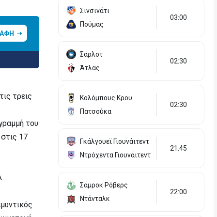
Σινσινάτι
03:00
Πούμας
ΡΑΦΗ
Σάρλοτ
02:30
Άτλας
τις τρεις
Κολόμπους Κρου
02:30
Πατσούκα
 γραμμή του
 στις 17
Γκάλγουεϊ Γιουνάιτεντ
21:45
Ντρόχεντα Γιουνάιτεντ
λ.
Σάμροκ Ρόβερς
22:00
Ντάνταλκ
αμυντικός