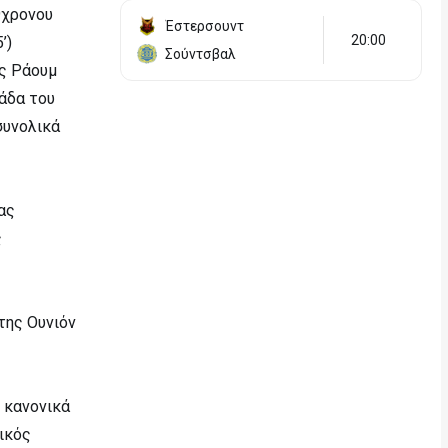
9χρονου
Έστερσουντ
20:00
’)
Σούντσβαλ
ός Ράουμ
μάδα του
συνολικά
ας
ς
της Ουνιόν
 κανονικά
ικός