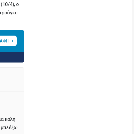
(10/4), ο
ντραόγκο
ΡΑΦΗ
ια καλή
α μπλέξω