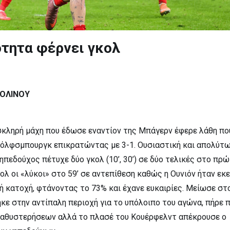
ότητα φέρνει γκολ
ΡΟΛΙΝΟΥ
κληρή μάχη που έδωσε εναντίον της Μπάγερν έφερε λάθη πο
Βόλφσμπουργκ επικρατώντας με 3-1. Ουσιαστική και απολύτ
ηπεδούχος πέτυχε δύο γκολ (10’, 30’) σε δύο τελικές στο πρ
ολ οι «λύκοι» στο 59’ σε αντεπίθεση καθώς η Ουνιόν ήταν εκε
ή κατοχή, φτάνοντας το 73% και έχανε ευκαιρίες. Μείωσε στο
κε στην αντίπαλη περιοχή για το υπόλοιπο του αγώνα, πήρε 
αθυστερήσεων αλλά το πλασέ του Κουέρφελντ απέκρουσε ο