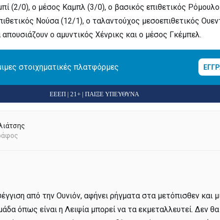
ί (2/0), ο μέσος Καμπλ (3/0), ο βασικός επιθετικός Ρόμουλο 
ιθετικός Νούσα (12/1), ο ταλαντούχος μεσοεπιθετικός Ουε
 απουσιάζουν ο αμυντικός Χένρικς και ο μέσος Γκέμπελ.
μιμες στοιχηματικές πλατφόρμες
ΕΓΓ
ΕΕΕΠ | 21+ | ΠΑΙΞΕ ΥΠΕΥΘΥΝΑ
αλιάτσης
ράφος
έγγιση από την Ουνιόν, αφήνει ρήγματα στα μετόπισθεν και μ
άδα όπως είναι η Λειψία μπορεί να τα εκμεταλλευτεί. Δεν θ