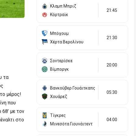
Κλαμπ Μπριζ
21:45
Κόρτραϊκ
Μπόχουμ
21:30
Χέρτα Βερολίνου
Σοντερίσκε
20:00
Βίμποργκ
υ τα
ως
Βανκούβερ Γουάιτκαπς
05:30
ώτο μέρος!
Χουάρεζ
ίνη που
 68’ με τον
Τίγκρες
πέναλτι στο
04:00
Μινεσότα Γιουνάιτεντ