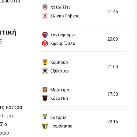
συμμετοχή
Ντέρι Σίτι
21:45
Σλίγκο Ρόβερς
ατική
Σάντεφιορντ
20:00
Ε
Κφουμ Όσλο
Καμπούρ
21:00
Εξέλσιορ
Μαρίτιμο
17:30
Κάζα Πία
τς κόντρα
-0 τον
Εστορίλ
22:15
’ ο
Φαμαλικάο
οίου