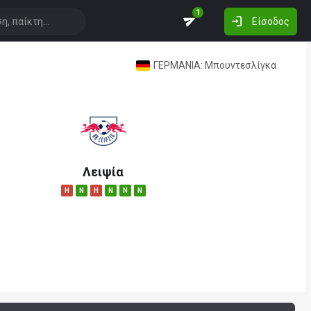
1
Είσοδος
ΓΕΡΜΑΝΙΑ: Μπουντεσλίγκα
Λειψία
H
N
H
N
N
N