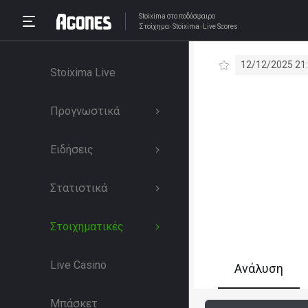
Stoixima
στο ποδόσφαιρο
Στοίχημα
Stoixima
Live Scores
12/12/2025 21
Stoixima Live
Προγνωστικά
Ειδήσεις
Στατιστικά
Στοιχηματικές
Live Casino
Ανάλυση
Μπάσκετ