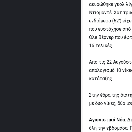
ακυρώθηκε γκολ λίγ
Ντιομαντέ. Χατ τρικ
ενδιάμεσα (62’) εί
που ευστόχησε από 
Όλε Βέρνερ που έφτ
16 τελικές.
Από τις 22 Αυγούστ
απολογισμό 10 νίκε
κατάταξης.
Στην έδρα της διατη
με δύο νίκες, δύο ι
Αγωνιστικά Νέα:
Δι
όλη την εβδομάδα. 