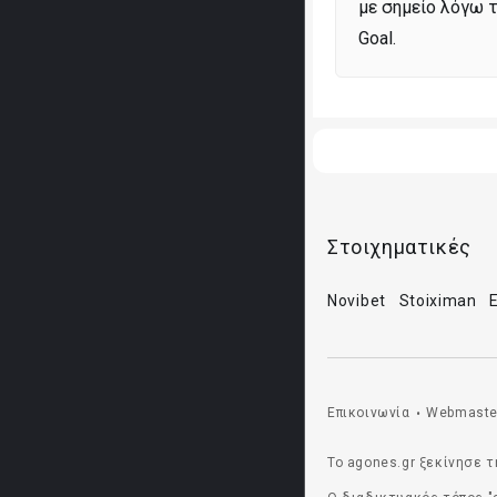
με σημείο λόγω 
Goal.
Στοιχηματικές
Novibet
Stoiximan
Επικοινωνία
Webmaste
•
Το agones.gr ξεκίνησε τ