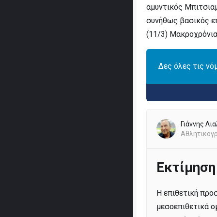
αμυντικός Μπιτσιαμπ
συνήθως βασικός επ
(11/3) Μακροχρόνια
Δες όλες τις νό
Γιάννης Λι
Αθλητικογ
Εκτίμηση
Η επιθετική προσ
μεσοεπιθετικά ομ