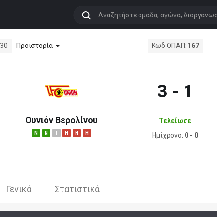
Προϊστορία
:30
Κωδ ΟΠΑΠ:
167
3 - 1
Ουνιόν Βερολίνου
Τελείωσε
N
N
I
H
H
H
Ημίχρονο:
0 - 0
Γενικά
Στατιστικά