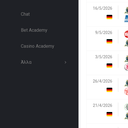
16/5/2026
Chat
Bet Academy
9/5/2026
Casino Academy
3/5/2026
Άλλα
26/4/2026
21/4/2026