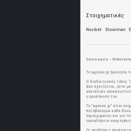
Στοιχηματικές
Novibet
Stoiximan
Επικοινωνία
Webmaste
•
Το agones.gr ξεκίνησε τ
Ο διαδικτυακός τόπος "
Δεν σχετίζεται, ούτε μ
αποτελούν αποκλειστική
η προέλευση του.
Το "agones.gr" είναι ε
Καταβάλουμε κάθε δυνατ
περιεχομένου και για τ
οποιαδήποτε αναρτηθείσ
Οι αποδόσεις παρέχοντα