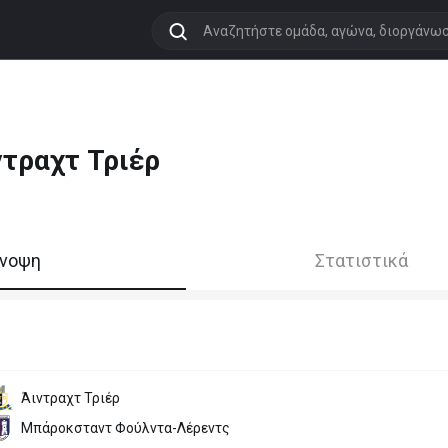
ντραχτ Τριέρ
νοψη
Στατιστικά
Άιντραχτ Τριέρ
Μπάροκσταντ Φούλντα-Λέρεντς