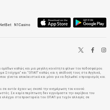
NetBet
N1Casino
ά ομάδων καθώς και μια μεγάλη κοινότητα φίλων του ποδοσφαίρου.
άμε Στοίχημα" και "ΟΠΑΠ" καθώς και η απόδοσή τους στα Αγγλικά,
ου γίνεται αποκλειστικά και μόνο για να δηλωθεί ο προορισμός και
αι σε αυτόν έχουν ως σκοπό την ενημέρωση του κοινού.
ωστές. Σε καμία περίπτωση δεν εγγυόμαστε την ακρίβεια του
να ελέγχει στα πρακτορεία του ΟΠΑΠ για τυχόν αλλαγές σε