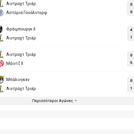
Άιντραχτ Τριέρ
0
0
Αστόρια Γουάλντορφ
Φράιμπουργκ ΙΙ
4
1
Άιντραχτ Τριέρ
Άιντραχτ Τριέρ
0
5
Μάιντζ ΙΙ
Μπάλινγκεν
0
1
Άιντραχτ Τριέρ
Περισσότεροι Αγώνες