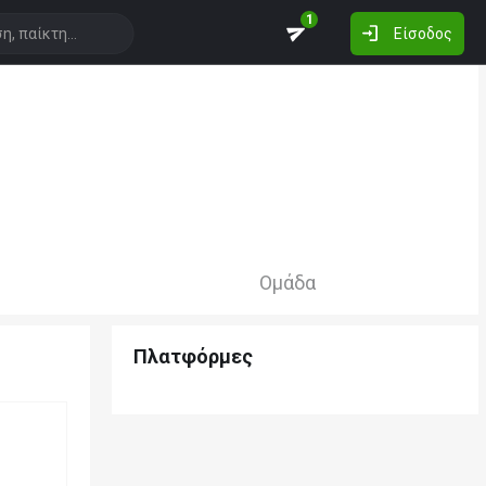
1
Είσοδος
Ομάδα
Πλατφόρμες