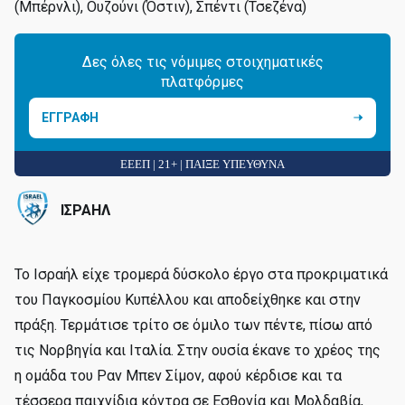
(Μπέρνλι), Ουζούνι (Όστιν), Σπέντι (Τσεζένα)
Δες όλες τις νόμιμες στοιχηματικές
πλατφόρμες
ΕΓΓΡΑΦΗ
ΕΕΕΠ | 21+ | ΠΑΙΞΕ ΥΠΕΥΘΥΝΑ
ΙΣΡΑΗΛ
To Ισραήλ είχε τρομερά δύσκολο έργο στα προκριματικά
του Παγκοσμίου Κυπέλλου και αποδείχθηκε και στην
πράξη. Τερμάτισε τρίτο σε όμιλο των πέντε, πίσω από
τις Νορβηγία και Ιταλία. Στην ουσία έκανε το χρέος της
η ομάδα του Ραν Μπεν Σίμον, αφού κέρδισε και τα
τέσσερα παιχνίδια κόντρα σε Εσθονία και Μολδαβία,