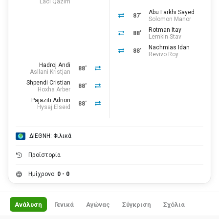
Laci Qazim
Abu Farkhi Sayed
87'
Solomon Manor
Rotman Itay
88'
Lemkin Stav
Nachmias Idan
88'
Revivo Roy
Hadroj Andi
88'
Asllani Kristjan
Shpendi Cristian
88'
Hoxha Arber
Pajaziti Adrion
88'
Hysaj Elseid
ΔΙΕΘΝΗ: Φιλικά
Προϊστορία
Ημίχρονο:
0 - 0
Ανάλυση
Γενικά
Αγώνας
Σύγκριση
Σχόλια