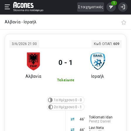
1
Στοιχηματικές
Stoixima
στο ποδόσφαιρο
Αλβανία - Ισραήλ
3/6/2026 21:00
Κωδ ΟΠΑΠ:
609
0 - 1
Αλβανία
Ισραήλ
Τελείωσε
1ο Ημίχρονο 0 - 0
2ο Ημίχρονο 0 - 1
Toklomati Idan
46'
Peretz Daniel
Lavi Neta
46'