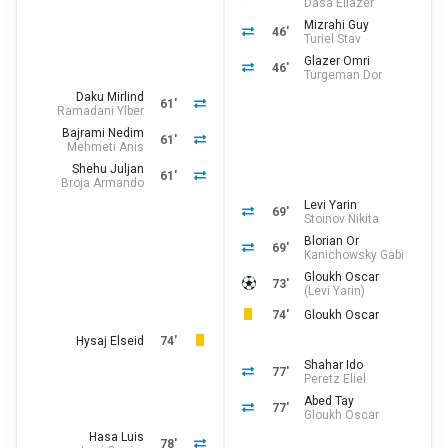
Dasa Eliazer
Mizrahi Guy
46'
Turiel Stav
Glazer Omri
46'
Turgeman Dor
Daku Mirlind
61'
Ramadani Ylber
Bajrami Nedim
61'
Mehmeti Anis
Shehu Juljan
61'
Broja Armando
Levi Yarin
69'
Stoinov Nikita
Blorian Or
69'
Kanichowsky Gabi
Gloukh Oscar
73'
(
Levi Yarin
)
74'
Gloukh Oscar
Hysaj Elseid
74'
Shahar Ido
77'
Peretz Eliel
Abed Tay
77'
Gloukh Oscar
Hasa Luis
78'