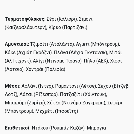
Τερματοφύλακες:
Σέρι (Κάλιαρι), Σιμόνι
(Καϊζερσλάουτερν), Κίρκο (Παρτιζάνι)
Αμυντικοί:
Τζιμσίτι (Αταλάντα), Αγιέτι (Μπόντρουμ),
Κάκε (Αχμάτ Γκρόζνι), Πλάνα (Λέχια Γκντανσκ), Μιτάι
(Αλ Ιτιχάντ), Αλίγι (Ντινάμο Τιράνα), Πήλο (ΑΕΚ), Χισάι
(Λάτσιο), Χοντράι (Πολισία)
Μέσοι:
Ασλάνι (Ίντερ), Ραμαντάνι (Λέτσε), Σέχου (Βίτζεβ
Λοτζ), Λάτσι (Ρίζεσπορ), Πατζαζίτι (Χάιντουκ),
Μπαϊράμι (Ζυρίχη), Χότζα (Ντινάμο Ζάγκρεμπ), Σεφέρι
(Μπόντρουμ), Μεχμέτι (Ίπσουϊτς)
Επιθετικοί:
Ντάκου (Ρουμπίν Καζάν), Μπρόγια