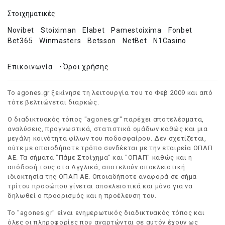
Στοιχηματικές
Novibet
Stoiximan
Elabet
Pamestoixima
Fonbet
Bet365
Winmasters
Betsson
NetBet
N1Casino
Επικοινωνία
•
Όροι χρήσης
Το agones.gr ξεκίνησε τη λειτουργία του το Φεβ 2009 και από
τότε βελτιώνεται διαρκώς.
Ο διαδικτυακός τόπος "agones.gr" παρέχει αποτελέσματα,
αναλύσεις, προγνωστικά, στατιστικά ομάδων καθώς και μια
μεγάλη κοινότητα φίλων του ποδοσφαίρου. Δεν σχετίζεται,
ούτε με οποιοδήποτε τρόπο συνδέεται με την εταιρεία ΟΠΑΠ
ΑΕ. Τα σήματα "Πάμε Στοίχημα" και "ΟΠΑΠ" καθώς και η
απόδοσή τους στα Αγγλικά, αποτελούν αποκλειστική
ιδιοκτησία της ΟΠΑΠ ΑΕ. Οποιαδήποτε αναφορά σε σήμα
τρίτου προσώπου γίνεται αποκλειστικά και μόνο για να
δηλωθεί ο προορισμός και η προέλευση του.
Το "agones.gr" είναι ενημερωτικός διαδικτυακός τόπος και
όλες οι πληροφορίες που αναρτώνται σε αυτόν έχουν ως