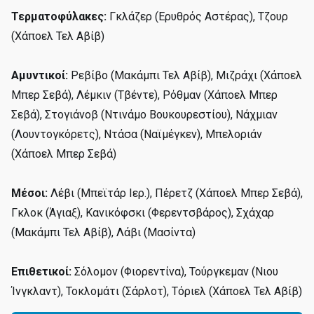
Τερματοφύλακες:
Γκλάζερ (Ερυθρός Αστέρας), Τζουρ
(Χάποελ Τελ Αβίβ)
Αμυντικοί:
Ρεβίβο (Μακάμπι Τελ Αβίβ), Μιζράχι (Χάποελ
Μπερ Σεβά), Λέμκιν (Τβέντε), Ρόθμαν (Χάποελ Μπερ
Σεβά), Στογιάνοβ (Ντινάμο Βουκουρεστίου), Νάχμιαν
(Λουντογκόρετς), Ντάσα (Ναϊμέγκεν), Μπελοριάν
(Χάποελ Μπερ Σεβά)
Μέσοι:
Λέβι (Μπεϊτάρ Ιερ.), Πέρετζ (Χάποελ Μπερ Σεβά),
Γκλοκ (Άγιαξ), Κανικόφσκι (Φερεντσβάρος), Σχάχαρ
(Μακάμπι Τελ Αβίβ), Λάβι (Μασίντα)
Επιθετικοί:
Σόλομον (Φιορεντίνα), Τούργκεμαν (Νιου
Ίνγκλαντ), Τοκλομάτι (Σάρλοτ), Τόριελ (Χάποελ Τελ Αβίβ)