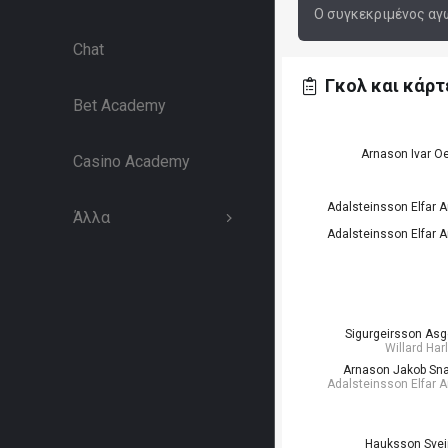
Ο συγκεκριμένος αγώ
Chat
Γκολ και κάρτ
Bet Academy
Arnason Ivar O
Casino Academy
Adalsteinsson Elfar A
Άλλα
Adalsteinsson Elfar A
Sigurgeirsson Asg
Willard Har
Arnason Jakob Sn
Adalsteinsson Elfar A
Hauksson Sve