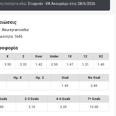
ηση πατήστε εδώ:
Στιαρνάν - ΚΑ Ακουρέιρι στις 28/6/2026
ειώσεις
 Akureyrarvoellur
κότητα: 1645
φοφορία
X
2
Over
Under
1X
12
X2
3.55
2.32
1.42
2.50
1.47
1.21
1.40
Ημ. X
Ημ. 2
Goal
No Goal
1.40
2.60
Goals
2-3 Goals
4-6 Goals
7+ Goals
00
2.10
2.25
12.00