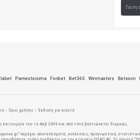
Για τη
Elabet
Pamestoixima
Fonbet
Bet365
Winmasters
Betsson
rs
Όροι χρήσης
Έκδοση για κινητά
•
•
η λειτουργία του το Φεβ 2009 και από τότε βελτιώνεται διαρκώς.
agones.gr" παρέχει αποτελέσματα, αναλύσεις, προγνωστικά, στατιστικ
ε οποιοδήποτε τρόπο συνδέεται με την εταιρεία ΟΠΑΠ ΑΕ. Τα σήματα "Π