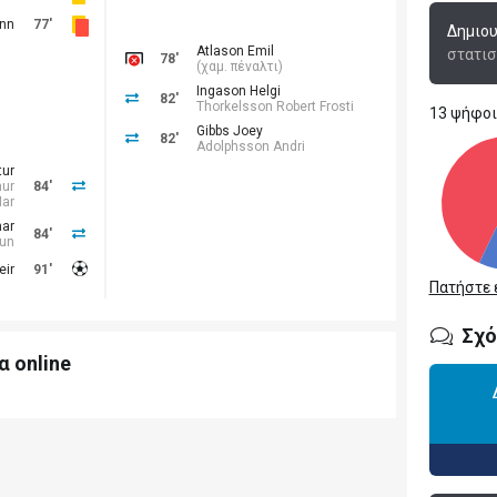
inn
77'
Δημιου
Atlason Emil
στατισ
78'
(χαμ. πέναλτι)
Ingason Helgi
82'
Thorkelsson Robert Frosti
13 ψήφοι
Gibbs Joey
82'
Adolphsson Andri
tur
mur
84'
ar
nar
84'
un
eir
91'
Πατήστε 
Σχό
α online