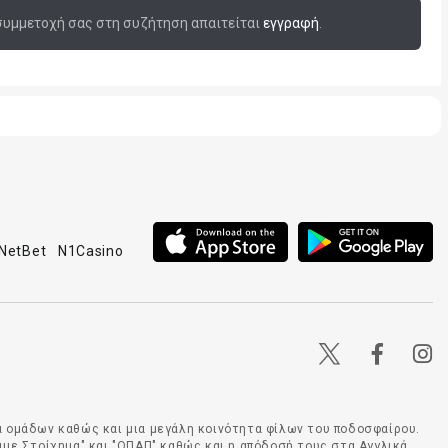
 συμμετοχή σας στη συζήτηση απαιτείται
εγγραφή
.
NetBet
N1Casino
ά ομάδων καθώς και μια μεγάλη κοινότητα φίλων του ποδοσφαίρου.
άμε Στοίχημα" και "ΟΠΑΠ" καθώς και η απόδοσή τους στα Αγγλικά,