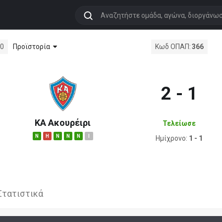
Προϊστορία
00
Κωδ ΟΠΑΠ:
366
2 - 1
ΚΑ Ακουρέιρι
Τελείωσε
N
H
N
N
N
I
Ημίχρονο:
1 - 1
Στατιστικά