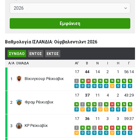
Εμφάνιση
Βαθμολογία ΙΣΛΑΝΔΙΑ: Ούρβαλσντιλντ 2026
ΣΥΝΟΛΟ
ΕΝΤΟΣ
ΕΚΤΟΣ
Α/Α
ΟΜΑΔΑ
ΑΓ
B
N
I
H
Γ
17
44
14
2
1
56:14
Βίκινγκουρ Ρέικιαβικ
1
I
N
H
N
N
N
N
N
N
N
O
O
O
O
O
O
U
O
O
O
17
37
11
4
2
43:29
Φραμ Ρέικιαβικ
2
N
I
N
N
I
N
H
N
N
N
O
U
O
O
U
U
O
O
O
U
17
36
11
3
3
59:37
ΚΡ Ρεϊκιαβίκ
3
I
N
N
I
H
N
H
N
N
H
U
O
O
O
O
O
U
O
O
O