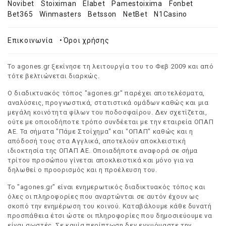
Novibet
Stoiximan
Elabet
Pamestoixima
Fonbet
Bet365
Winmasters
Betsson
NetBet
N1Casino
Επικοινωνία
•
Όροι χρήσης
Το agones.gr ξεκίνησε τη λειτουργία του το Φεβ 2009 και από
τότε βελτιώνεται διαρκώς.
Ο διαδικτυακός τόπος "agones.gr" παρέχει αποτελέσματα,
αναλύσεις, προγνωστικά, στατιστικά ομάδων καθώς και μια
μεγάλη κοινότητα φίλων του ποδοσφαίρου. Δεν σχετίζεται,
ούτε με οποιοδήποτε τρόπο συνδέεται με την εταιρεία ΟΠΑΠ
ΑΕ. Τα σήματα "Πάμε Στοίχημα" και "ΟΠΑΠ" καθώς και η
απόδοσή τους στα Αγγλικά, αποτελούν αποκλειστική
ιδιοκτησία της ΟΠΑΠ ΑΕ. Οποιαδήποτε αναφορά σε σήμα
τρίτου προσώπου γίνεται αποκλειστικά και μόνο για να
δηλωθεί ο προορισμός και η προέλευση του.
Το "agones.gr" είναι ενημερωτικός διαδικτυακός τόπος και
όλες οι πληροφορίες που αναρτώνται σε αυτόν έχουν ως
σκοπό την ενημέρωση του κοινού. Καταβάλουμε κάθε δυνατή
προσπάθεια έτσι ώστε οι πληροφορίες που δημοσιεύουμε να
είναι σωστές. Σε καμία περίπτωση δεν εγγυόμαστε την