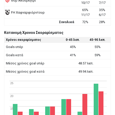
Θορ Ακουρεγιρί
10/17
7/17
65%
35%
FH Χαφναρφιόρντουρ
11/17
6/17
Συνολικά
72%
28%
Κατανομή Χρονου Σκοραρίσματος
Χρόνοι σκοραρίσματος
0-45 λεπ.
45-90 λεπ.
Goals υπέρ
45%
55%
Goals κατά
41%
59%
Μέσος χρόνος goal υπέρ
48.57 λεπ.
Μέσος χρόνος goal κατά
49.94 λεπ.
25
20
15