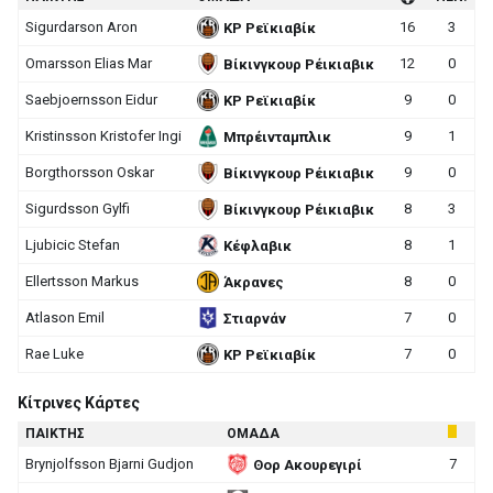
Sigurdarson Aron
16
3
ΚΡ Ρεϊκιαβίκ
Omarsson Elias Mar
12
0
Βίκινγκουρ Ρέικιαβικ
Saebjoernsson Eidur
9
0
ΚΡ Ρεϊκιαβίκ
Kristinsson Kristofer Ingi
9
1
Μπρέινταμπλικ
Borgthorsson Oskar
9
0
Βίκινγκουρ Ρέικιαβικ
Sigurdsson Gylfi
8
3
Βίκινγκουρ Ρέικιαβικ
Ljubicic Stefan
8
1
Κέφλαβικ
Ellertsson Markus
8
0
Άκρανες
Atlason Emil
7
0
Στιαρνάν
Rae Luke
7
0
ΚΡ Ρεϊκιαβίκ
Κίτρινες Κάρτες
ΠΑΙΚΤΗΣ
ΟΜΑΔΑ
Brynjolfsson Bjarni Gudjon
7
Θορ Ακουρεγιρί