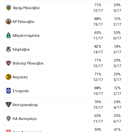
71%
29%
Φραμ Ρέικιαβικ
12/17
5/17
88%
12%
ΚΡ Ρεϊκιαβίκ
15/17
2/17
65%
35%
Μπρέινταμπλικ
11/17
6/17
82%
18%
Κέφλαβικ
14/17
3/17
71%
29%
Βαλούρ Ρέικιαβικ
12/17
5/17
71%
29%
Άκρανες
12/17
5/17
88%
12%
Στιαρνάν
15/17
2/17
76%
24%
Βεστμαναέιαρ
13/17
4/17
65%
35%
ΚΑ Ακουρέιρι
11/17
6/17
59%
41%