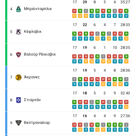
17
29
8
5
4
35:27
Μπρέινταμπλικ
4
H
N
I
N
N
H
N
I
H
N
U
U
U
O
O
O
O
O
O
O
17
22
6
4
7
28:33
Κέφλαβικ
5
N
H
N
H
I
N
I
H
H
N
O
O
O
O
U
O
U
O
O
U
17
19
6
1
10
28:35
Βαλούρ Ρέικιαβικ
6
H
H
H
H
N
I
H
H
H
N
O
O
U
U
O
U
U
O
O
U
17
19
5
4
8
28:36
Άκρανες
7
I
N
H
H
H
H
H
N
N
I
O
O
O
O
O
U
O
U
U
O
17
18
5
3
9
32:43
Στιαρνάν
8
N
H
H
I
N
H
I
N
H
H
O
O
O
O
O
O
O
O
O
U
17
16
4
4
9
27:36
Βεστμαναέιαρ
9
H
H
I
H
N
I
N
N
N
I
O
U
O
O
U
U
O
O
O
O