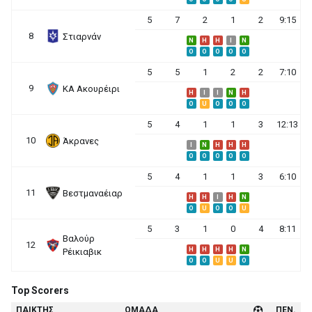
5
7
2
1
2
9:15
8
Στιαρνάν
N
H
H
I
N
O
O
O
O
O
5
5
1
2
2
7:10
9
ΚΑ Ακουρέιρι
H
I
I
N
H
O
U
O
O
O
5
4
1
1
3
12:13
10
Άκρανες
I
N
H
H
H
O
O
O
O
O
5
4
1
1
3
6:10
11
Βεστμαναέιαρ
H
H
I
H
N
O
U
O
O
U
5
3
1
0
4
8:11
Βαλούρ
12
H
H
H
H
N
Ρέικιαβικ
O
O
U
U
O
Top Scorers
ΠΑΙΚΤΗΣ
ΟΜΑΔΑ
ΠΕΝ.