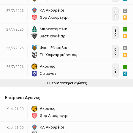
ΚΑ Ακουρέιρι
27/7/2026
X
0
0
Θορ Ακουρεγιρί
U
Μπρέινταμπλικ
27/7/2026
1
1
0
Βεστμαναέιαρ
U
Φραμ Ρέικιαβικ
26/7/2026
X
0
0
FH Χαφναρφιόρντουρ
U
Άκρανες
26/7/2026
1
5
1
Στιαρνάν
O
+ Περισσότεροι αγώνες
Επόμενοι Αγώνες
Άκρανες
Κυρ. 21:00
Θορ Ακουρεγιρί
ΚΑ Ακουρέιρι
Κυρ. 21:00