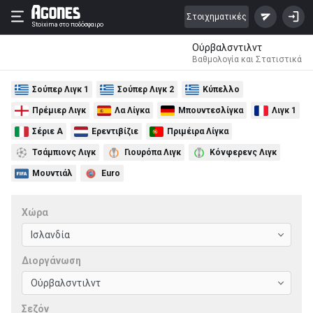
Στοιχηματικές
Stoixima
στο ποδόσφαιρο
Ούρβαλσντιλντ
Βαθμολογία και Στατιστικά
Σούπερ Λιγκ 1
Σούπερ Λιγκ 2
Κύπελλο
Πρέμιερ Λιγκ
Λα Λίγκα
Μπουντεσλίγκα
Λιγκ 1
Σέριε Α
Ερεντιβίζιε
Πριμέιρα Λίγκα
Τσάμπιονς Λιγκ
Γιουρόπα Λιγκ
Κόνφερενς Λιγκ
Μουντιάλ
Euro
Χώρα
Διοργάνωση
Σεζόν