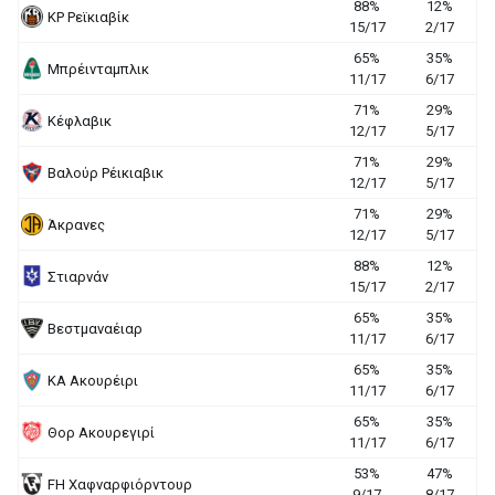
88%
12%
ΚΡ Ρεϊκιαβίκ
15/17
2/17
65%
35%
Μπρέινταμπλικ
11/17
6/17
71%
29%
Κέφλαβικ
12/17
5/17
71%
29%
Βαλούρ Ρέικιαβικ
12/17
5/17
71%
29%
Άκρανες
12/17
5/17
88%
12%
Στιαρνάν
15/17
2/17
65%
35%
Βεστμαναέιαρ
11/17
6/17
65%
35%
ΚΑ Ακουρέιρι
11/17
6/17
65%
35%
Θορ Ακουρεγιρί
11/17
6/17
53%
47%
FH Χαφναρφιόρντουρ
9/17
8/17