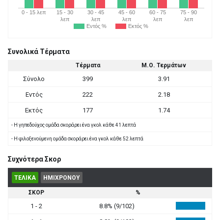
0 - 15 λεπ
15 - 30
30 - 45
45 - 60
60 - 75
75 - 90
λεπ
λεπ
λεπ
λεπ
λεπ
Εντός %
Εκτός %
Συνολικά Τέρματα
Τέρματα
Μ.Ο. Τερμάτων
Σύνολο
399
3.91
Εντός
222
2.18
Εκτός
177
1.74
- Η γηπεδούχος ομάδα σκοράρει ένα γκολ κάθε 41 λεπτά
- Η φιλοξενούμενη ομάδα σκοράρει ένα γκολ κάθε 52 λεπτά
Συχνότερα Σκορ
ΤΕΛΙΚΑ
ΗΜΙΧΡΟΝΟΥ
ΣΚΟΡ
%
1 - 2
8.8% (9/102)