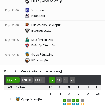
FH Χαφναρφιόρντουρ
Στιαρνάν
Κυρ. 21:00
Κέφλαβικ
Βίκινγκουρ Ρέικιαβικ
Κυρ. 21:00
Βεστμαναέιαρ
Μπρέινταμπλικ
Κυρ. 23:15
Βαλούρ Ρέικιαβικ
Φραμ Ρέικιαβικ
Δευ. 22:15
ΚΡ Ρεϊκιαβίκ
Φόρμα Ομάδων (τελευταίοι αγώνες)
ΣΥΝΟΛΟ
ΕΝΤΟΣ
ΕΚΤΟΣ
5
10
15
20
Α/Α
ΟΜΑΔΑ
ΑΓ
Β
Ν
Ι
Η
Γ
5
11
3
2
0
12:5
1
Φραμ Ρέικιαβικ
N
I
N
N
I
O
U
O
O
U