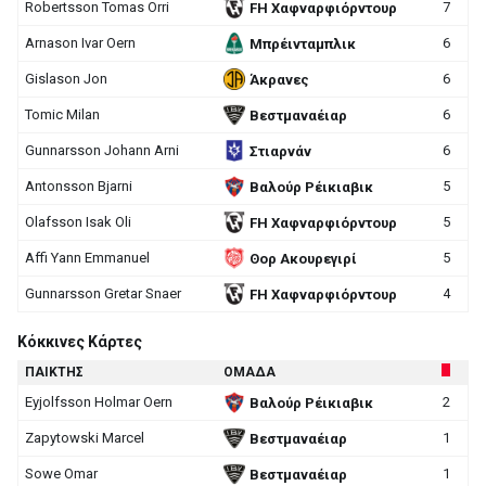
Robertsson Tomas Orri
7
FH Χαφναρφιόρντουρ
Arnason Ivar Oern
6
Μπρέινταμπλικ
Gislason Jon
6
Άκρανες
Tomic Milan
6
Βεστμαναέιαρ
Gunnarsson Johann Arni
6
Στιαρνάν
Antonsson Bjarni
5
Βαλούρ Ρέικιαβικ
Olafsson Isak Oli
5
FH Χαφναρφιόρντουρ
Affi Yann Emmanuel
5
Θορ Ακουρεγιρί
Gunnarsson Gretar Snaer
4
FH Χαφναρφιόρντουρ
Κόκκινες Κάρτες
ΠΑΙΚΤΗΣ
ΟΜΑΔΑ
Eyjolfsson Holmar Oern
2
Βαλούρ Ρέικιαβικ
Zapytowski Marcel
1
Βεστμαναέιαρ
Sowe Omar
1
Βεστμαναέιαρ