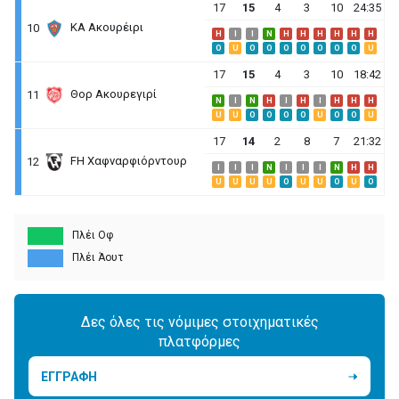
17
15
4
3
10
24:35
ΚΑ Ακουρέιρι
10
H
I
I
N
H
H
H
H
H
H
O
U
O
O
O
O
O
O
O
U
17
15
4
3
10
18:42
Θορ Ακουρεγιρί
11
N
I
N
H
I
H
I
H
H
H
U
U
O
O
O
O
U
O
O
U
17
14
2
8
7
21:32
FH Χαφναρφιόρντουρ
12
I
I
I
N
I
I
I
N
H
H
U
U
U
U
O
U
U
O
U
O
Πλέι Οφ
Πλέι Άουτ
Δες όλες τις νόμιμες στοιχηματικές
πλατφόρμες
ΕΓΓΡΑΦΗ