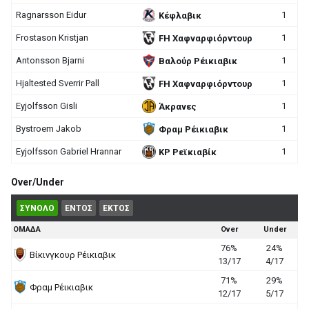
Ragnarsson Eidur
1
Κέφλαβικ
Frostason Kristjan
1
FH Χαφναρφιόρντουρ
Antonsson Bjarni
1
Βαλούρ Ρέικιαβικ
Hjaltested Sverrir Pall
1
FH Χαφναρφιόρντουρ
Eyjolfsson Gisli
1
Άκρανες
Bystroem Jakob
1
Φραμ Ρέικιαβικ
Eyjolfsson Gabriel Hrannar
1
ΚΡ Ρεϊκιαβίκ
Over/Under
ΣΥΝΟΛΟ
ΕΝΤΟΣ
ΕΚΤΟΣ
ΟΜΑΔΑ
Over
Under
76%
24%
Βίκινγκουρ Ρέικιαβικ
13/17
4/17
71%
29%
Φραμ Ρέικιαβικ
12/17
5/17