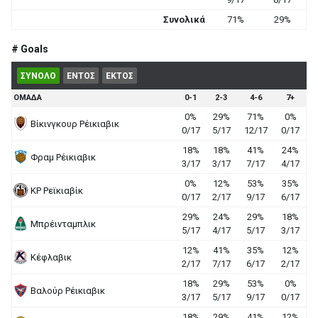
Συνολικά
71%
29%
# Goals
ΣΥΝΟΛΟ
ΕΝΤΟΣ
ΕΚΤΟΣ
ΟΜΑΔΑ
0-1
2-3
4-6
7+
0%
29%
71%
0%
Βίκινγκουρ Ρέικιαβικ
0/17
5/17
12/17
0/17
18%
18%
41%
24%
Φραμ Ρέικιαβικ
3/17
3/17
7/17
4/17
0%
12%
53%
35%
ΚΡ Ρεϊκιαβίκ
0/17
2/17
9/17
6/17
29%
24%
29%
18%
Μπρέινταμπλικ
5/17
4/17
5/17
3/17
12%
41%
35%
12%
Κέφλαβικ
2/17
7/17
6/17
2/17
18%
29%
53%
0%
Βαλούρ Ρέικιαβικ
3/17
5/17
9/17
0/17
18%
29%
41%
12%