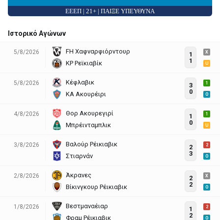
ΕΕΕΠ | 21+ | ΠΑΙΞΕ ΥΠΕΥΘΥΝΑ
Ιστορικό Αγώνων
FH Χαφναρφιόρντουρ
5/8/2026
X
1
1
ΚΡ Ρεϊκιαβίκ
U
Κέφλαβικ
5/8/2026
1
3
0
ΚΑ Ακουρέιρι
O
Θορ Ακουρεγιρί
4/8/2026
1
1
0
Μπρέινταμπλικ
U
Βαλούρ Ρέικιαβικ
3/8/2026
2
2
3
Στιαρνάν
O
Άκρανες
2/8/2026
X
2
2
Βίκινγκουρ Ρέικιαβικ
O
Βεστμαναέιαρ
1/8/2026
2
1
2
Φραμ Ρέικιαβικ
O