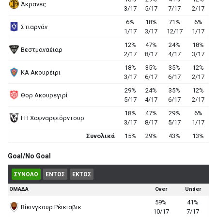
Άκρανες
3/17
5/17
7/17
2/17
6%
18%
71%
6%
Στιαρνάν
1/17
3/17
12/17
1/17
12%
47%
24%
18%
Βεστμαναέιαρ
2/17
8/17
4/17
3/17
18%
35%
35%
12%
ΚΑ Ακουρέιρι
3/17
6/17
6/17
2/17
29%
24%
35%
12%
Θορ Ακουρεγιρί
5/17
4/17
6/17
2/17
18%
47%
29%
6%
FH Χαφναρφιόρντουρ
3/17
8/17
5/17
1/17
Συνολικά
15%
29%
43%
13%
Goal/No Goal
ΣΥΝΟΛΟ
ΕΝΤΟΣ
ΕΚΤΟΣ
ΟΜΑΔΑ
Over
Under
59%
41%
Βίκινγκουρ Ρέικιαβικ
10/17
7/17