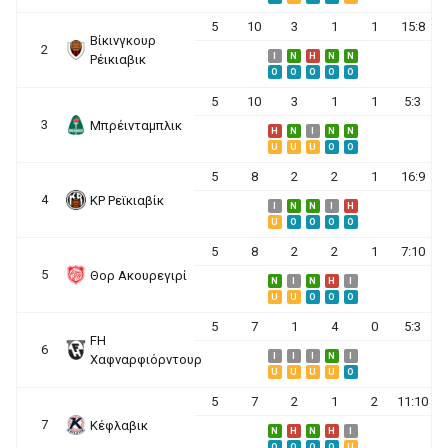
5
10
3
1
1
15:8
Βίκινγκουρ
2
I
N
H
N
N
Ρέικιαβικ
O
O
O
O
O
5
10
3
1
1
5:3
3
Μπρέινταμπλικ
H
N
I
N
N
U
U
U
O
O
5
8
2
2
1
16:9
4
ΚΡ Ρεϊκιαβίκ
I
N
N
I
H
U
O
O
O
O
5
8
2
2
1
7:10
5
Θορ Ακουρεγιρί
N
I
N
H
I
U
U
O
O
O
5
7
1
4
0
5:3
FH
6
I
I
I
N
I
Χαφναρφιόρντουρ
U
U
U
U
O
5
7
2
1
2
11:10
7
Κέφλαβικ
N
H
N
H
I
O
O
O
O
U