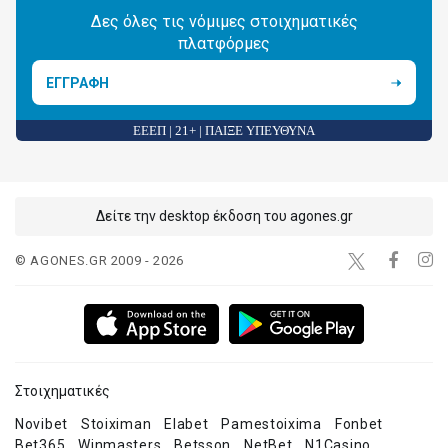
Δες όλες τις νόμιμες στοιχηματικές
πλατφόρμες
ΕΓΓΡΑΦΗ
ΕΕΕΠ | 21+ | ΠΑΙΞΕ ΥΠΕΥΘΥΝΑ
Δείτε την desktop έκδοση του agones.gr
© AGONES.GR 2009 - 2026
Στοιχηματικές
Novibet
Stoiximan
Elabet
Pamestoixima
Fonbet
Bet365
Winmasters
Betsson
NetBet
N1Casino