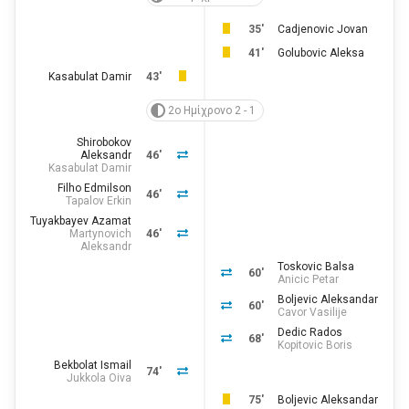
35'
Cadjenovic Jovan
41'
Golubovic Aleksa
Kasabulat Damir
43'
2ο Ημίχρονο 2 - 1
Shirobokov
Aleksandr
46'
Kasabulat Damir
Filho Edmilson
46'
Tapalov Erkin
Tuyakbayev Azamat
Martynovich
46'
Aleksandr
Toskovic Balsa
60'
Anicic Petar
Boljevic Aleksandar
60'
Cavor Vasilije
Dedic Rados
68'
Kopitovic Boris
Bekbolat Ismail
74'
Jukkola Oiva
75'
Boljevic Aleksandar