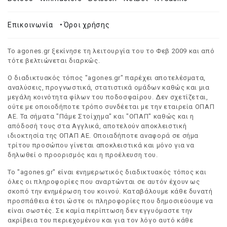
Επικοινωνία
•
Όροι χρήσης
Το agones.gr ξεκίνησε τη λειτουργία του το Φεβ 2009 και από
τότε βελτιώνεται διαρκώς.
Ο διαδικτυακός τόπος "agones.gr" παρέχει αποτελέσματα,
αναλύσεις, προγνωστικά, στατιστικά ομάδων καθώς και μια
μεγάλη κοινότητα φίλων του ποδοσφαίρου. Δεν σχετίζεται,
ούτε με οποιοδήποτε τρόπο συνδέεται με την εταιρεία ΟΠΑΠ
ΑΕ. Τα σήματα "Πάμε Στοίχημα" και "ΟΠΑΠ" καθώς και η
απόδοσή τους στα Αγγλικά, αποτελούν αποκλειστική
ιδιοκτησία της ΟΠΑΠ ΑΕ. Οποιαδήποτε αναφορά σε σήμα
τρίτου προσώπου γίνεται αποκλειστικά και μόνο για να
δηλωθεί ο προορισμός και η προέλευση του.
Το "agones.gr" είναι ενημερωτικός διαδικτυακός τόπος και
όλες οι πληροφορίες που αναρτώνται σε αυτόν έχουν ως
σκοπό την ενημέρωση του κοινού. Καταβάλουμε κάθε δυνατή
προσπάθεια έτσι ώστε οι πληροφορίες που δημοσιεύουμε να
είναι σωστές. Σε καμία περίπτωση δεν εγγυόμαστε την
ακρίβεια του περιεχομένου και για τον λόγο αυτό κάθε