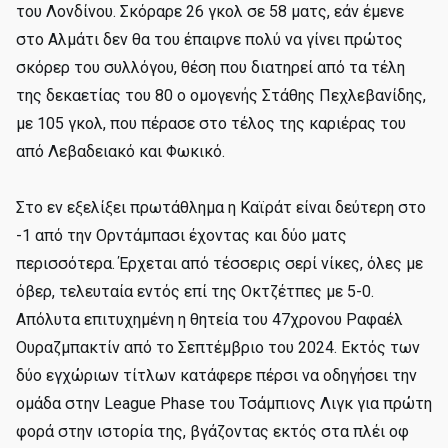
του Λονδίνου. Σκόραρε 26 γκολ σε 58 ματς, εάν έμενε
στο Αλμάτι δεν θα του έπαιρνε πολύ να γίνει πρώτος
σκόρερ του συλλόγου, θέση που διατηρεί από τα τέλη
της δεκαετίας του 80 ο ομογενής Στάθης Πεχλεβανίδης,
με 105 γκολ, που πέρασε στο τέλος της καριέρας του
από Λεβαδειακό και Φωκικό.
Στο εν εξελίξει πρωτάθλημα η Καϊράτ είναι δεύτερη στο
-1 από την Ορντάμπασι έχοντας και δύο ματς
περισσότερα. Έρχεται από τέσσερις σερί νίκες, όλες με
όβερ, τελευταία εντός επί της Οκτζέτπες με 5-0.
Απόλυτα επιτυχημένη η θητεία του 47χρονου Ραφαέλ
Ουραζμπακτίν από το Σεπτέμβριο του 2024. Εκτός των
δύο εγχώριων τίτλων κατάφερε πέρσι να οδηγήσει την
ομάδα στην League Phase του Τσάμπιονς Λιγκ για πρώτη
φορά στην ιστορία της, βγάζοντας εκτός στα πλέι οφ