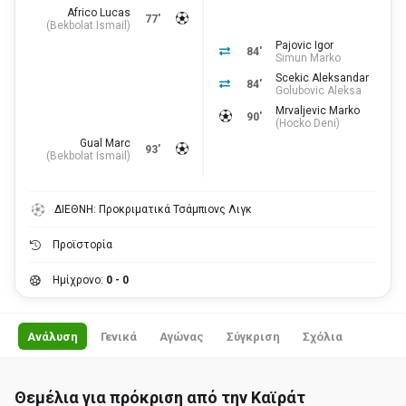
Africo Lucas
77'
(
Bekbolat Ismail
)
Pajovic Igor
84'
Simun Marko
Scekic Aleksandar
84'
Golubovic Aleksa
Mrvaljevic Marko
90'
(
Hocko Deni
)
Gual Marc
93'
(
Bekbolat Ismail
)
ΔΙΕΘΝΗ: Προκριματικά Τσάμπιονς Λιγκ
Προϊστορία
Ημίχρονο:
0 - 0
Ανάλυση
Γενικά
Αγώνας
Σύγκριση
Σχόλια
Θεμέλια για πρόκριση από την Καϊράτ