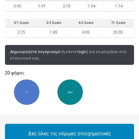
3.95
1.97
2.70
1.94
1.74
0-1 Goals
2-3 Goals
4-6 Goals
7+ Goals
2.75
1.85
4.00
26.00
Δημιουργήστε λογαριασμό
(ή κάντε
login
) για να μετρήσει στα
στατιστικά σας.
20 ψήφοι:
X
Over
Δες όλες τις νόμιμες στοιχηματικές