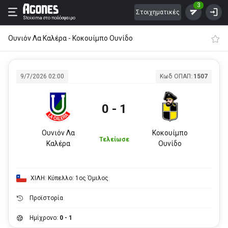
3
Στοιχηματικές
Stoixima
στο ποδόσφαιρο
Ουνιόν Λα Καλέρα - Κοκουίμπο Ουνίδο
9/7/2026 02:00
Κωδ ΟΠΑΠ:
1507
0 - 1
Ουνιόν Λα
Κοκουίμπο
Τελείωσε
Καλέρα
Ουνίδο
ΧΙΛΗ: Κύπελλο: 1ος Όμιλος
Προϊστορία
Ημίχρονο:
0 - 1