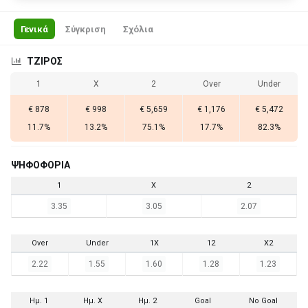
Γενικά
Σύγκριση
Σχόλια
ΤΖΙΡΟΣ
1
X
2
Over
Under
€ 878
€ 998
€ 5,659
€ 1,176
€ 5,472
11.7%
13.2%
75.1%
17.7%
82.3%
ΨΗΦΟΦΟΡΙΑ
1
X
2
3.35
3.05
2.07
Over
Under
1X
12
X2
2.22
1.55
1.60
1.28
1.23
Ημ. 1
Ημ. X
Ημ. 2
Goal
No Goal