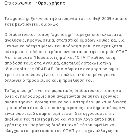
Επικοινωνία
•
Όροι χρήσης
Το agones.gr ξεκίνησε τη λειτουργία του το Φεβ 2009 και από
τότε βελτιώνεται διαρκώς.
Ο διαδικτυακός τόπος "agones.gr" παρέχει αποτελέσματα,
αναλύσεις, προγνωστικά, στατιστικά ομάδων καθώς και μια
μεγάλη κοινότητα φίλων του ποδοσφαίρου. Δεν σχετίζεται,
ούτε με οποιοδήποτε τρόπο συνδέεται με την εταιρεία ΟΠΑΠ
ΑΕ. Τα σήματα "Πάμε Στοίχημα" και "ΟΠΑΠ" καθώς και η
απόδοσή τους στα Αγγλικά, αποτελούν αποκλειστική
ιδιοκτησία της ΟΠΑΠ ΑΕ. Οποιαδήποτε αναφορά σε σήμα
τρίτου προσώπου γίνεται αποκλειστικά και μόνο για να
δηλωθεί ο προορισμός και η προέλευση του.
Το "agones.gr" είναι ενημερωτικός διαδικτυακός τόπος και
όλες οι πληροφορίες που αναρτώνται σε αυτόν έχουν ως
σκοπό την ενημέρωση του κοινού. Καταβάλουμε κάθε δυνατή
προσπάθεια έτσι ώστε οι πληροφορίες που δημοσιεύουμε να
είναι σωστές. Σε καμία περίπτωση δεν εγγυόμαστε την
ακρίβεια του περιεχομένου και για τον λόγο αυτό κάθε
χρήστης του παρόντος διαδικτυακού τόπου οφείλει να
ελέγχει στα πρακτορεία του ΟΠΑΠ για τυχόν αλλαγές σε