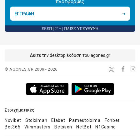
πλατφόρμες
ΕΓΓΡΑΦΗ
ΕΕΕΠ | 21+ | ΠΑΙΞΕ ΥΠΕΥΘΥΝΑ
Δείτε την desktop έκδοση του agones.gr
© AGONES.GR 2009 - 2026
Στοιχηματικές
Novibet
Stoiximan
Elabet
Pamestoixima
Fonbet
Bet365
Winmasters
Betsson
NetBet
N1Casino