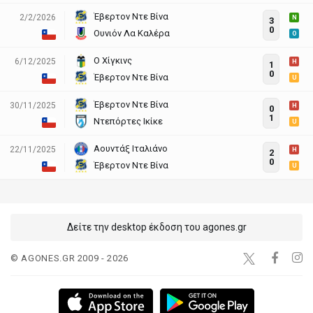
Έβερτον Ντε Βίνα
2/2/2026
N
3
0
Ουνιόν Λα Καλέρα
O
Ο Χίγκινς
6/12/2025
H
1
0
Έβερτον Ντε Βίνα
U
Έβερτον Ντε Βίνα
30/11/2025
H
0
1
Ντεπόρτες Ικίκε
U
Αουντάξ Ιταλιάνο
22/11/2025
H
2
0
Έβερτον Ντε Βίνα
U
Δείτε την desktop έκδοση του agones.gr
© AGONES.GR 2009 - 2026