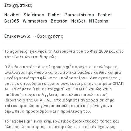
Στοιχηματικές
Novibet
Stoiximan
Elabet
Pamestoixima
Fonbet
Bet365
Winmasters
Betsson
NetBet
N1Casino
Επικοινωνία
•
Όροι χρήσης
Το agones.gr ξεκίνησε τη λειτουργία του το Φεβ 2009 και από
τότε βελτιώνεται διαρκώς.
Ο διαδικτυακός τόπος "agones.gr" παρέχει αποτελέσματα,
αναλύσεις, προγνωστικά, στατιστικά ομάδων καθώς και μια
μεγάλη κοινότητα φίλων του ποδοσφαίρου. Δεν σχετίζεται,
ούτε με οποιοδήποτε τρόπο συνδέεται με την εταιρεία ΟΠΑΠ
ΑΕ. Τα σήματα "Πάμε Στοίχημα" και "ΟΠΑΠ" καθώς και η
απόδοσή τους στα Αγγλικά, αποτελούν αποκλειστική
ιδιοκτησία της ΟΠΑΠ ΑΕ. Οποιαδήποτε αναφορά σε σήμα
τρίτου προσώπου γίνεται αποκλειστικά και μόνο για να
δηλωθεί ο προορισμός και η προέλευση του.
Το "agones.gr" είναι ενημερωτικός διαδικτυακός τόπος και
όλες οι πληροφορίες που αναρτώνται σε αυτόν έχουν ως