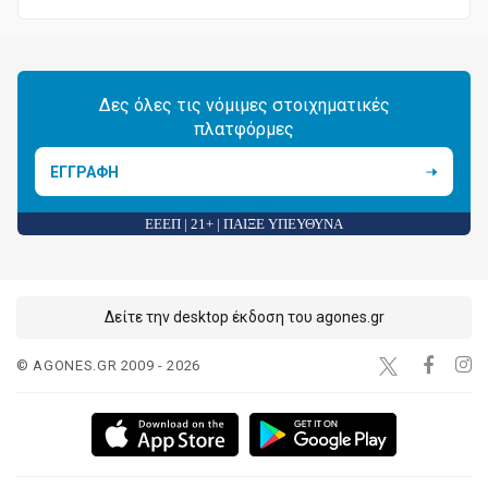
Δες όλες τις νόμιμες στοιχηματικές
πλατφόρμες
ΕΓΓΡΑΦΗ
ΕΕΕΠ | 21+ | ΠΑΙΞΕ ΥΠΕΥΘΥΝΑ
Δείτε την desktop έκδοση του agones.gr
© AGONES.GR 2009 - 2026