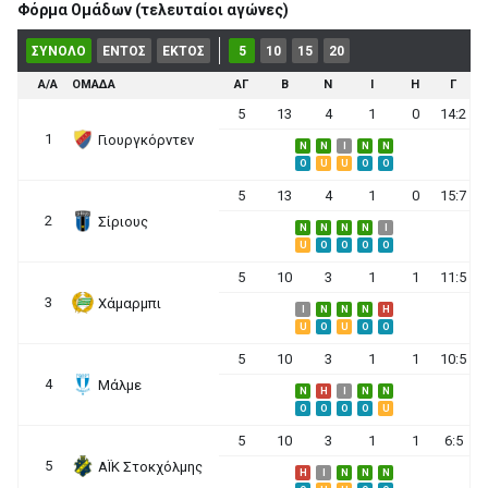
Φόρμα Ομάδων (τελευταίοι αγώνες)
ΣΥΝΟΛΟ
ΕΝΤΟΣ
ΕΚΤΟΣ
5
10
15
20
Α/Α
ΟΜΑΔΑ
ΑΓ
Β
Ν
Ι
Η
Γ
5
13
4
1
0
14:2
1
Γιουργκόρντεν
N
N
I
N
N
O
U
U
O
O
5
13
4
1
0
15:7
2
Σίριους
N
N
N
N
I
U
O
O
O
O
5
10
3
1
1
11:5
3
Χάμαρμπι
I
N
N
N
H
U
O
U
O
O
5
10
3
1
1
10:5
4
Μάλμε
N
H
I
N
N
O
O
O
O
U
5
10
3
1
1
6:5
5
ΑΪΚ Στοκχόλμης
H
I
N
N
N