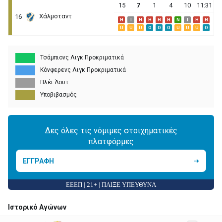
15
7
1
4
10
11:31
Χάλμσταντ
16
H
I
H
H
H
H
N
I
H
H
U
U
U
O
O
O
U
U
U
O
Τσάμπιονς Λιγκ Προκριματικά
Κόνφερενς Λιγκ Προκριματικά
Πλέι Άουτ
Υποβιβασμός
Δες όλες τις νόμιμες στοιχηματικές
πλατφόρμες
ΕΓΓΡΑΦΗ
ΕΕΕΠ | 21+ | ΠΑΙΞΕ ΥΠΕΥΘΥΝΑ
Ιστορικό Αγώνων