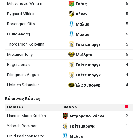
Milovanovic William
6
Γκάις
Rygaard Mikkel
5
Χάκεν
Rosengren Otto
5
Μάλμε
Djuric Andrej
5
Μάλμε
Thordarson Kolbeinn
5
Γκέτεμποργκ
Miettinen Tony
5
Μιάλμπι
Bager Jonas
4
Γκέτεμποργκ
Erlingmark August
4
Γκέτεμποργκ
Holmen Sebastian
4
Έλφσμποργκ
Κόκκινες Κάρτες
ΠΑΙΚΤΗΣ
ΟΜΑΔΑ
Hansen Mads Kristian
2
Μπρομαποϊκάρνα
Yeboah Rockson
1
Γκέτεμποργκ
Frejd Paalsson Malte
1
Μάλμε