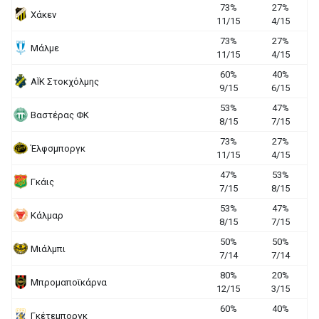
73%
27%
Χάκεν
11/15
4/15
73%
27%
Μάλμε
11/15
4/15
60%
40%
ΑΪΚ Στοκχόλμης
9/15
6/15
53%
47%
Βαστέρας ΦΚ
8/15
7/15
73%
27%
Έλφσμποργκ
11/15
4/15
47%
53%
Γκάις
7/15
8/15
53%
47%
Κάλμαρ
8/15
7/15
50%
50%
Μιάλμπι
7/14
7/14
80%
20%
Μπρομαποϊκάρνα
12/15
3/15
60%
40%
Γκέτεμποργκ