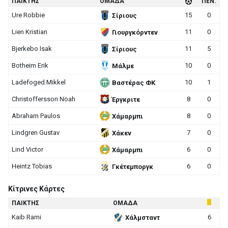
ΠΑΙΚΤΗΣ
ΟΜΑΔΑ
ΠΕΝ.
Ure Robbie
15
0
Σίριους
Lien Kristian
11
0
Γιουργκόρντεν
Bjerkebo Isak
11
5
Σίριους
Botheim Erik
10
0
Μάλμε
Ladefoged Mikkel
10
1
Βαστέρας ΦΚ
Christoffersson Noah
8
0
Έργκριτε
Abraham Paulos
8
0
Χάμαρμπι
Lindgren Gustav
7
0
Χάκεν
Lind Victor
6
0
Χάμαρμπι
Heintz Tobias
6
0
Γκέτεμποργκ
Κίτρινες Κάρτες
ΠΑΙΚΤΗΣ
ΟΜΑΔΑ
Kaib Rami
6
Χάλμσταντ