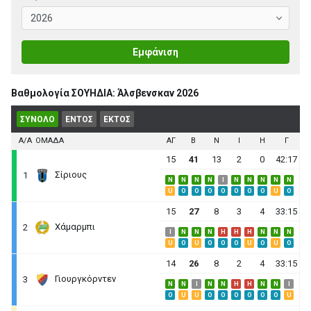
Εμφάνιση
Βαθμολογία ΣΟΥΗΔΙΑ: Άλσβενσκαν 2026
ΣΥΝΟΛΟ
ΕΝΤΟΣ
ΕΚΤΟΣ
Α/Α
ΟΜΑΔΑ
ΑΓ
B
N
I
H
Γ
15
41
13
2
0
42:17
Σίριους
1
N
N
N
N
I
N
N
N
N
N
U
O
O
O
O
O
O
O
U
O
15
27
8
3
4
33:15
Χάμαρμπι
2
I
N
N
N
H
H
H
N
N
N
U
O
U
O
O
O
U
O
U
O
14
26
8
2
4
33:15
Γιουργκόρντεν
3
N
N
I
N
N
H
H
N
N
I
O
U
U
O
O
O
O
O
O
U