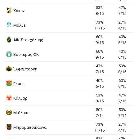
53%
47%
Χάκεν
8/15
7/15
73%
27%
Μάλμε
11/15
4/15
60%
40%
ΑΪΚ Στοκχόλμης
9/15
6/15
60%
40%
Βαστέρας ΦΚ
9/15
6/15
47%
53%
Έλφσμποργκ
7/15
8/15
40%
60%
Γκάις
6/15
9/15
53%
47%
Κάλμαρ
8/15
7/15
50%
50%
Μιάλμπι
7/14
7/14
73%
27%
Μπρομαποϊκάρνα
11/15
4/15
53%
47%