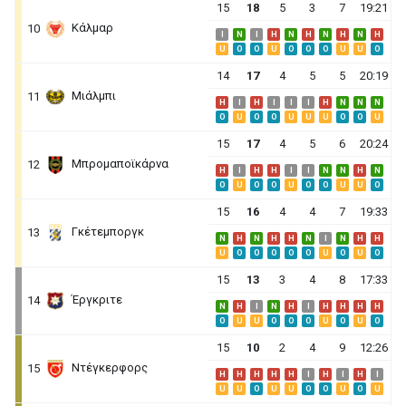
15
18
5
3
7
19:21
Κάλμαρ
10
I
N
I
H
N
H
N
H
N
H
U
O
O
U
O
O
O
U
U
O
14
17
4
5
5
20:19
Μιάλμπι
11
H
I
H
I
I
I
H
N
N
N
O
U
O
O
U
U
U
O
O
U
15
17
4
5
6
20:24
Μπρομαποϊκάρνα
12
H
I
H
H
I
I
N
N
H
N
O
U
O
O
U
O
O
U
U
O
15
16
4
4
7
19:33
Γκέτεμποργκ
13
N
H
N
H
H
N
I
N
H
H
U
O
O
O
O
O
U
O
U
O
15
13
3
4
8
17:33
Έργκριτε
14
N
H
I
N
H
I
H
H
H
H
O
U
U
O
O
O
U
O
U
O
15
10
2
4
9
12:26
Ντέγκερφορς
15
H
H
H
H
H
I
H
I
H
I
U
U
O
U
U
O
O
U
O
U