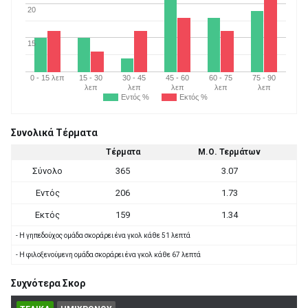
20
15
0 - 15 λεπ
15 - 30
30 - 45
45 - 60
60 - 75
75 - 90
λεπ
λεπ
λεπ
λεπ
λεπ
Εντός %
Εκτός %
Συνολικά Τέρματα
Τέρματα
Μ.Ο. Τερμάτων
Σύνολο
365
3.07
Εντός
206
1.73
Εκτός
159
1.34
- Η γηπεδούχος ομάδα σκοράρει ένα γκολ κάθε 51 λεπτά
- Η φιλοξενούμενη ομάδα σκοράρει ένα γκολ κάθε 67 λεπτά
Συχνότερα Σκορ