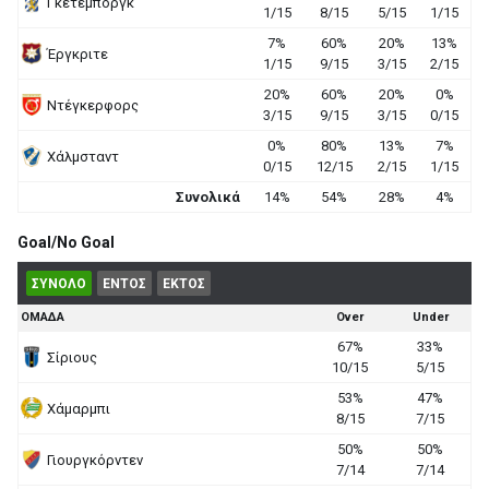
Γκέτεμποργκ
1/15
8/15
5/15
1/15
7%
60%
20%
13%
Έργκριτε
1/15
9/15
3/15
2/15
20%
60%
20%
0%
Ντέγκερφορς
3/15
9/15
3/15
0/15
0%
80%
13%
7%
Χάλμσταντ
0/15
12/15
2/15
1/15
Συνολικά
14%
54%
28%
4%
Goal/No Goal
ΣΥΝΟΛΟ
ΕΝΤΟΣ
ΕΚΤΟΣ
ΟΜΑΔΑ
Over
Under
67%
33%
Σίριους
10/15
5/15
53%
47%
Χάμαρμπι
8/15
7/15
50%
50%
Γιουργκόρντεν
7/14
7/14