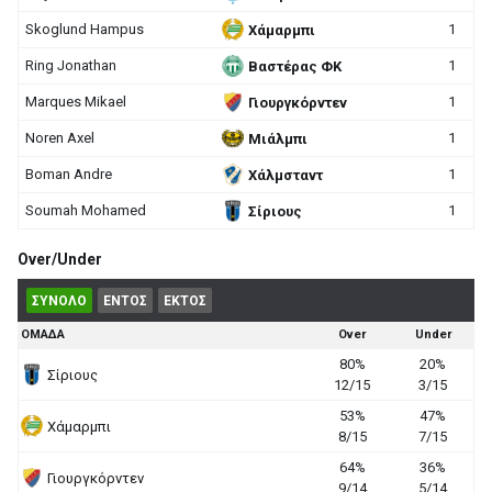
Skoglund Hampus
1
Χάμαρμπι
Ring Jonathan
1
Βαστέρας ΦΚ
Marques Mikael
1
Γιουργκόρντεν
Noren Axel
1
Μιάλμπι
Boman Andre
1
Χάλμσταντ
Soumah Mohamed
1
Σίριους
Over/Under
ΣΥΝΟΛΟ
ΕΝΤΟΣ
ΕΚΤΟΣ
ΟΜΑΔΑ
Over
Under
80%
20%
Σίριους
12/15
3/15
53%
47%
Χάμαρμπι
8/15
7/15
64%
36%
Γιουργκόρντεν
9/14
5/14