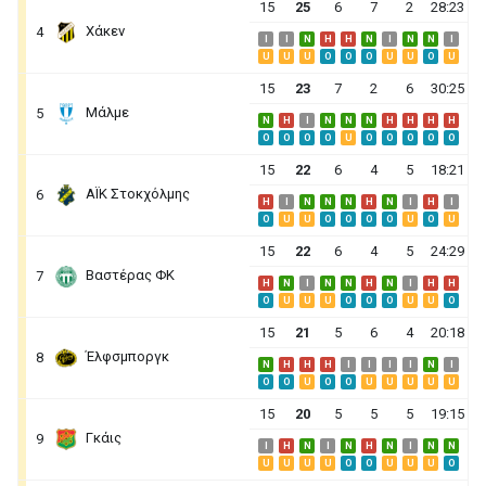
15
25
6
7
2
28:23
Χάκεν
4
I
I
N
H
H
N
I
N
N
I
U
U
U
O
O
O
U
U
O
U
15
23
7
2
6
30:25
Μάλμε
5
N
H
I
N
N
N
H
H
H
H
O
O
O
O
U
O
O
O
O
O
15
22
6
4
5
18:21
ΑΪΚ Στοκχόλμης
6
H
I
N
N
N
H
N
I
H
I
O
U
U
O
O
O
O
U
O
U
15
22
6
4
5
24:29
Βαστέρας ΦΚ
7
H
N
I
N
N
H
N
I
H
H
O
U
U
U
O
O
O
U
U
O
15
21
5
6
4
20:18
Έλφσμποργκ
8
N
H
H
H
I
I
I
I
N
I
O
O
U
O
O
U
U
U
U
U
15
20
5
5
5
19:15
Γκάις
9
I
H
N
I
N
H
N
I
N
N
U
U
U
U
O
O
U
U
U
O