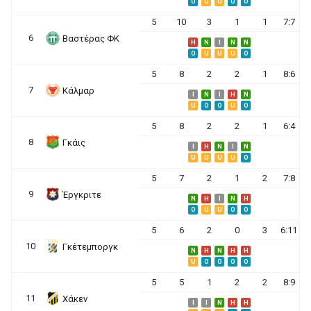
O
U
U
O
O
5
10
3
1
1
7:7
6
Βαστέρας ΦΚ
H
N
I
N
N
O
U
U
U
O
5
8
2
2
1
8:6
7
Κάλμαρ
I
N
I
H
N
U
O
O
U
O
5
8
2
2
1
6:4
8
Γκάις
I
H
N
I
N
U
U
U
U
O
5
7
2
1
2
7:8
9
Έργκριτε
N
H
I
N
H
O
U
U
O
O
5
6
2
0
3
6:11
10
Γκέτεμποργκ
N
H
N
H
H
U
O
O
O
O
5
5
1
2
2
8:9
11
Χάκεν
I
I
N
H
H