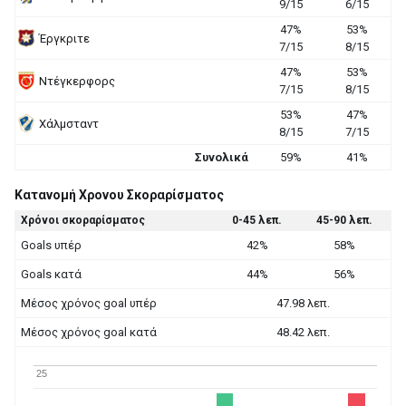
9/15
6/15
47%
53%
Έργκριτε
7/15
8/15
47%
53%
Ντέγκερφορς
7/15
8/15
53%
47%
Χάλμσταντ
8/15
7/15
Συνολικά
59%
41%
Κατανομή Χρονου Σκοραρίσματος
Χρόνοι σκοραρίσματος
0-45 λεπ.
45-90 λεπ.
Goals υπέρ
42%
58%
Goals κατά
44%
56%
Μέσος χρόνος goal υπέρ
47.98 λεπ.
Μέσος χρόνος goal κατά
48.42 λεπ.
25