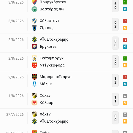
Γιουργκόρντεν
3/8/2026
1
6
0
Βαστέρας ΦΚ
O
Χάλμσταντ
3/8/2026
2
0
2
Σίριους
U
ΑΪΚ Στοκχόλμης
2/8/2026
2
0
3
Έργκριτε
O
Γκέτεμποργκ
2/8/2026
1
2
0
Ντέγκερφορς
U
Μπρομαποϊκάρνα
2/8/2026
2
1
2
Μάλμε
O
Χάκεν
1/8/2026
X
1
1
Κάλμαρ
U
Χάκεν
27/7/2026
X
0
0
ΑΪΚ Στοκχόλμης
U
Γκάις