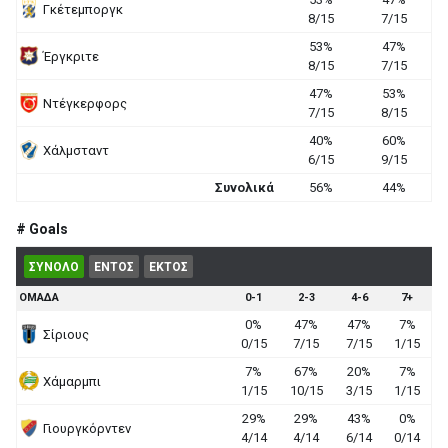
Γκέτεμποργκ
8/15
7/15
53%
47%
Έργκριτε
8/15
7/15
47%
53%
Ντέγκερφορς
7/15
8/15
40%
60%
Χάλμσταντ
6/15
9/15
Συνολικά
56%
44%
# Goals
ΣΥΝΟΛΟ
ΕΝΤΟΣ
ΕΚΤΟΣ
ΟΜΑΔΑ
0-1
2-3
4-6
7+
0%
47%
47%
7%
Σίριους
0/15
7/15
7/15
1/15
7%
67%
20%
7%
Χάμαρμπι
1/15
10/15
3/15
1/15
29%
29%
43%
0%
Γιουργκόρντεν
4/14
4/14
6/14
0/14