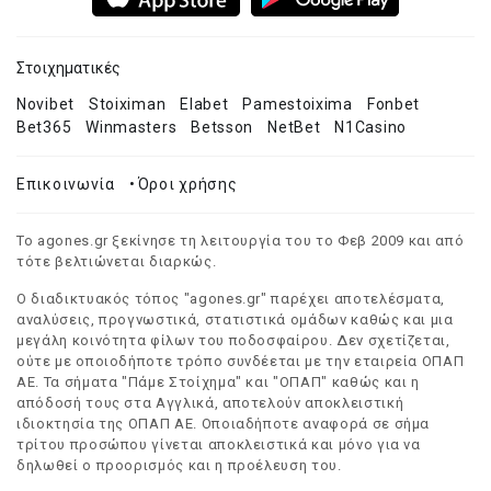
Στοιχηματικές
Novibet
Stoiximan
Elabet
Pamestoixima
Fonbet
Bet365
Winmasters
Betsson
NetBet
N1Casino
Επικοινωνία
•
Όροι χρήσης
Το agones.gr ξεκίνησε τη λειτουργία του το Φεβ 2009 και από
τότε βελτιώνεται διαρκώς.
Ο διαδικτυακός τόπος "agones.gr" παρέχει αποτελέσματα,
αναλύσεις, προγνωστικά, στατιστικά ομάδων καθώς και μια
μεγάλη κοινότητα φίλων του ποδοσφαίρου. Δεν σχετίζεται,
ούτε με οποιοδήποτε τρόπο συνδέεται με την εταιρεία ΟΠΑΠ
ΑΕ. Τα σήματα "Πάμε Στοίχημα" και "ΟΠΑΠ" καθώς και η
απόδοσή τους στα Αγγλικά, αποτελούν αποκλειστική
ιδιοκτησία της ΟΠΑΠ ΑΕ. Οποιαδήποτε αναφορά σε σήμα
τρίτου προσώπου γίνεται αποκλειστικά και μόνο για να
δηλωθεί ο προορισμός και η προέλευση του.