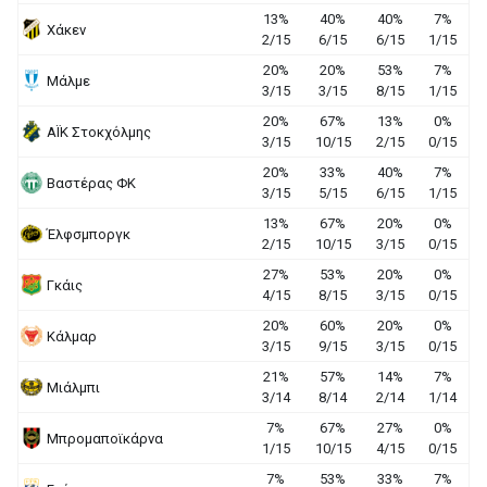
13%
40%
40%
7%
Χάκεν
2/15
6/15
6/15
1/15
20%
20%
53%
7%
Μάλμε
3/15
3/15
8/15
1/15
20%
67%
13%
0%
ΑΪΚ Στοκχόλμης
3/15
10/15
2/15
0/15
20%
33%
40%
7%
Βαστέρας ΦΚ
3/15
5/15
6/15
1/15
13%
67%
20%
0%
Έλφσμποργκ
2/15
10/15
3/15
0/15
27%
53%
20%
0%
Γκάις
4/15
8/15
3/15
0/15
20%
60%
20%
0%
Κάλμαρ
3/15
9/15
3/15
0/15
21%
57%
14%
7%
Μιάλμπι
3/14
8/14
2/14
1/14
7%
67%
27%
0%
Μπρομαποϊκάρνα
1/15
10/15
4/15
0/15
7%
53%
33%
7%