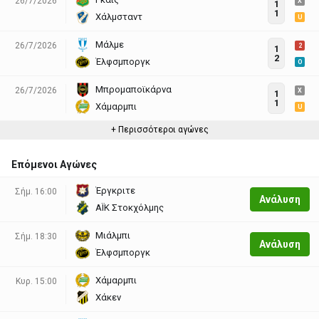
26/7/2026
X
1
1
Χάλμσταντ
U
Μάλμε
26/7/2026
2
1
2
Έλφσμποργκ
O
Μπρομαποϊκάρνα
26/7/2026
X
1
1
Χάμαρμπι
U
+ Περισσότεροι αγώνες
Επόμενοι Αγώνες
Έργκριτε
Σήμ. 16:00
Aνάλυση
ΑΪΚ Στοκχόλμης
Μιάλμπι
Σήμ. 18:30
Aνάλυση
Έλφσμποργκ
Χάμαρμπι
Κυρ. 15:00
Χάκεν