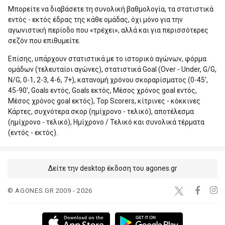
Μπορείτε να διαβάσετε τη συνολική βαθμολογία, τα στατιστικά
εντός - εκτός έδρας της κάθε ομάδας, όχι μόνο για την
αγωνιστική περίοδο που «τρέχει», αλλά και για περισσότερες
σεζόν που επιθυμείτε.
Επίσης, υπάρχουν στατιστικά με το ιστορικό αγώνων, φόρμα
ομάδων (τελευταίοι αγώνες), στατιστικά Goal (Over - Under, G/G,
N/G, 0-1, 2-3, 4-6, 7+), κατανομή χρόνου σκοραρίσματος (0-45',
45-90', Goals εντός, Goals εκτός, Μέσος χρόνος goal εντός,
Μέσος χρόνος goal εκτός), Top Scorers, κίτρινες - κόκκινες
Κάρτες, συχνότερα σκορ (ημίχρονο - τελικό), αποτέλεσμα
(ημίχρονο - τελικό), Ημίχρονο / Τελικό και συνολικά τέρματα
(εντός - εκτός).
Δείτε την desktop έκδοση του agones.gr
© AGONES.GR 2009 - 2026