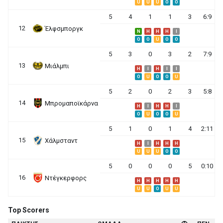
U
U
U
O
O
5
4
1
1
3
6:9
12
Έλφσμποργκ
N
H
H
H
I
O
O
U
O
O
5
3
0
3
2
7:9
13
Μιάλμπι
H
I
H
I
I
O
U
O
O
U
5
2
0
2
3
5:8
14
Μπρομαποϊκάρνα
H
I
H
H
I
O
U
O
O
U
5
1
0
1
4
2:11
15
Χάλμσταντ
H
I
H
H
H
U
U
U
O
O
5
0
0
0
5
0:10
16
Ντέγκερφορς
H
H
H
H
H
U
U
O
U
U
Top Scorers