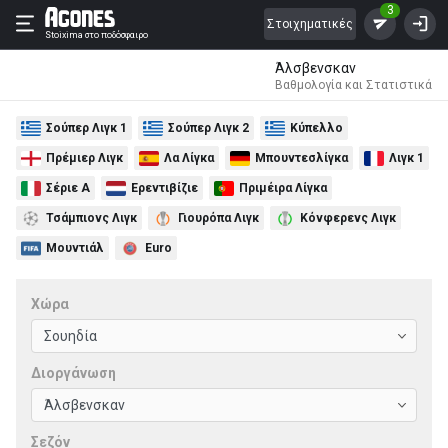
3
Στοιχηματικές
Stoixima
στο ποδόσφαιρο
Άλσβενσκαν
Βαθμολογία και Στατιστικά
Σούπερ Λιγκ 1
Σούπερ Λιγκ 2
Κύπελλο
Πρέμιερ Λιγκ
Λα Λίγκα
Μπουντεσλίγκα
Λιγκ 1
Σέριε Α
Ερεντιβίζιε
Πριμέιρα Λίγκα
Τσάμπιονς Λιγκ
Γιουρόπα Λιγκ
Κόνφερενς Λιγκ
Μουντιάλ
Euro
Χώρα
Διοργάνωση
Σεζόν