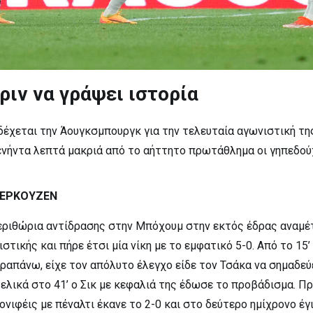
ριν να γράψει ιστορία
έχεται την Άουγκσμπουργκ για την τελευταία αγωνιστική τη
νήντα λεπτά μακριά από το αήττητο πρωτάθλημα οι γηπεδούχ
ΒΕΡΚΟΥΖΕΝ
εριθώρια αντίδρασης στην Μπόχουμ στην εκτός έδρας αναμέ
τικής και πήρε έτσι μία νίκη με το εμφατικό 5-0. Από το 15’
αραπάνω, είχε τον απόλυτο έλεγχο είδε τον Τσάκα να σημαδεύ
τελικά στο 41’ ο Σικ με κεφαλιά της έδωσε το προβάδισμα. Πρ
νιφέις με πέναλτι έκανε το 2-0 και στο δεύτερο ημίχρονο έγ