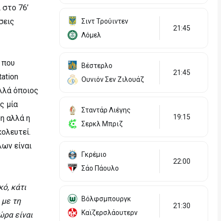
 στο 76’
σεις
Σιντ Τρούιντεν
21:45
Λόμελ
 που
Βέστερλο
21:45
ation
Ουνιόν Σεν Ζιλουάζ
λλά όποιος
ς μία
Σταντάρ Λιέγης
19:15
η αλλά η
Σερκλ Μπριζ
κολευτεί.
λων είναι
Γκρέμιο
22:00
Σάο Πάουλο
κό, κάτι
Βόλφσμπουργκ
 με τη
21:30
Καϊζερσλάουτερν
ώρα είναι