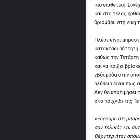
πιο επιθετική. Συνέ
και στο τέλος ήρθαν
θριάμβου στη νίκη τ
Πλέον είναι μπροστ
κατακτάει αήττητη 
καθώς την Τετάρτη 
και να παίξει βρίσ
εβδομάδα στην οποί
αλήθεια είναι πως σ
Δεν θα υποτιμήσει 
στο παιχνίδι της Τε
«Ξέρουμε ότι μπορεί
σαν τελικός και αυτ
Βέρντερ ήταν σπουδ