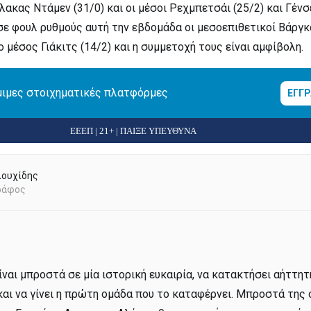
λακας Ντάμεν (31/0) και οι μέσοι Ρεχμπετσάι (25/2) και Γένσε
ε φουλ ρυθμούς αυτή την εβδομάδα οι μεσοεπιθετικοί Βάργκ
 ο μέσος Γιάκιτς (14/2) και η συμμετοχή τους είναι αμφίβολη.
μιμες στοιχηματικές πλατφόρμες
ΕΓΓ
ΕΕΕΠ | 21+ | ΠΑΙΞΕ ΥΠΕΥΘΥΝΑ
λουχίδης
ράφος
ναι μπροστά σε μία ιστορική ευκαιρία, να κατακτήσει αήττητ
αι να γίνει η πρώτη ομάδα που το καταφέρνει. Μπροστά της