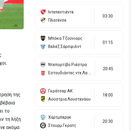
Ιντεπεντιέντε
03:30
Πλατένσε
Μπόκα Τζούνιορς
01:15
Βελέζ Σάρσφιλντ
ς
οι.
Ντεπορτίβο Ριέστρα
20:45
Εστουδιάντες ντε Λα Πλάτα
Γκράτσερ ΑΚ
τρηση της
18:00
Αούστρια Λουστενάου
 βέβαια
ει το
Χάρτμπεργκ
ιν τη λήξη
20:30
Στουρμ Γκρατς
ινε ακόμα