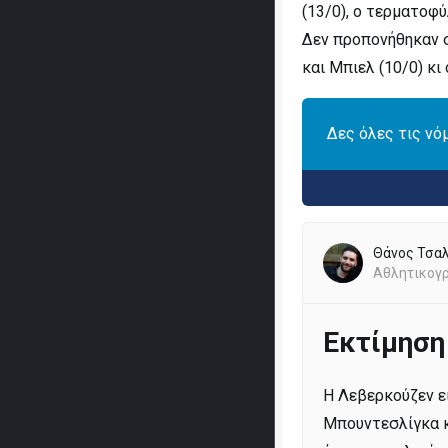
(13/0), ο τερματοφύ
Δεν προπονήθηκαν σ
και Μπιελ (10/0) κι
Δες όλες τις νό
Θάνος Τσα
Αθλητικογ
Εκτίμηση
Η Λεβερκούζεν εί
Μπουντεσλίγκα κ