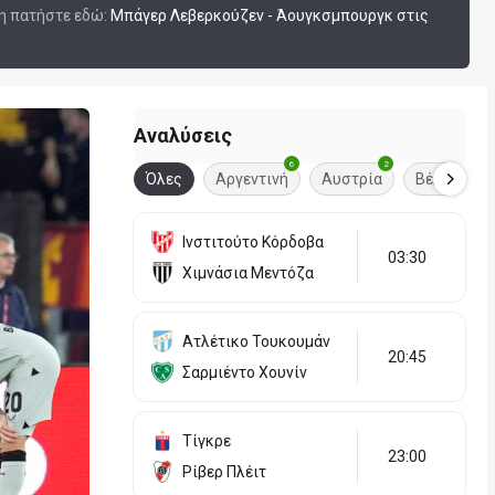
ση πατήστε εδώ:
Μπάγερ Λεβερκούζεν - Άουγκσμπουργκ στις
Αναλύσεις
6
6
2
3
Σουηδία
Όλες
Αργεντινή
Αυστρία
Βέλγιο
Ινστιτούτο Κόρδοβα
03:30
Χιμνάσια Μεντόζα
Ατλέτικο Τουκουμάν
20:45
Σαρμιέντο Χουνίν
Τίγκρε
23:00
Ρίβερ Πλέιτ