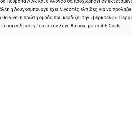
του Γιουρόπα Λιγκ και ο Αλόνσο θα προχωρήσει σε εκτεταμέν
ν άλλη η Άουγκσμπουργκ έχει λιγοστές ελπίδες για να προλάβε
 θα γίνει η πρώτη ομάδα που κερδίζει την «βέρκσελφ». Περι
τό παιχνίδι και γι’ αυτό τον λόγο θα πάω με τα 4-6 Goals.