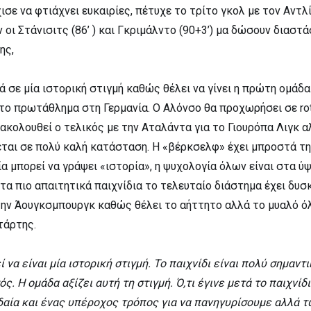
χισε να φτιάχνει ευκαιρίες, πέτυχε το τρίτο γκολ με τον Αντλί
 οι Στάνισιτς (86’ ) και Γκριμάλντο (90+3’) μα δώσουν διαστά
ης,
ά σε μία ιστορική στιγμή καθώς θέλει να γίνει η πρώτη ομάδα
το πρωτάθλημα στη Γερμανία. Ο Αλόνσο θα προχωρήσει σε rot
ακολουθεί ο τελικός με την Αταλάντα για το Γιουρόπα Λιγκ α
κεται σε πολύ καλή κατάσταση. Η «βέρκσελφ» έχει μπροστά τη
α μπορεί να γράψει «ιστορία», η ψυχολογία όλων είναι στα ύψ
τα πιο απαιτητικά παιχνίδια το τελευταίο διάστημα έχει δυσ
την Άουγκσμπουργκ καθώς θέλει το αήττητο αλλά το μυαλό ό
τάρτης.
 να είναι μία ιστορική στιγμή. Το παιχνίδι είναι πολύ σημαντι
ός. Η ομάδα αξίζει αυτή τη στιγμή. Ό,τι έγινε μετά το παιχνίδι
αία και ένας υπέροχος τρόπος για να πανηγυρίσουμε αλλά τ