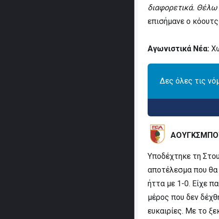
διαφορετικά. Θέλω 
επισήμανε ο κόουτς
Αγωνιστικά Νέα:
Χω
Δες όλες τις νό
ΑΟΥΓΚΣΜΠΟ
Υποδέχτηκε τη Στου
αποτέλεσμα που θα
ήττα με 1-0. Είχε π
μέρος που δεν δέχθ
ευκαιρίες. Με το ξ