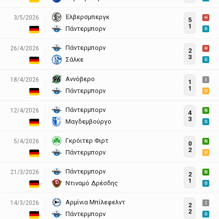
Έλβερσμπεργκ
3/5/2026
H
5
1
Πάντερμπορν
O
Πάντερμπορν
26/4/2026
H
2
3
Σάλκε
O
Αννόβερο
18/4/2026
I
1
1
Πάντερμπορν
U
Πάντερμπορν
12/4/2026
N
4
3
Μαγδεμβούργο
O
Γκρόιτερ Φιρτ
5/4/2026
N
0
2
Πάντερμπορν
U
Πάντερμπορν
21/3/2026
N
2
1
Ντιναμό Δρέσδης
O
Αρμίνια Μπίλεφελντ
14/3/2026
I
2
2
Πάντερμπορν
O