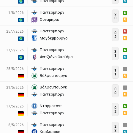
Πάντερμπορν
O
Πάντερμπορν
1/8/2026
N
2
0
Όσναμπρικ
U
Πάντερμπορν
25/7/2026
H
0
2
Μαγδεμβούργο
U
Πάντερμπορν
17/7/2026
N
3
1
Φατζιάνο Οκαϊάμα
O
Πάντερμπορν
25/5/2026
I
1
1
Βόλφσμπουργκ
U
Βόλφσμπουργκ
21/5/2026
I
0
0
Πάντερμπορν
U
Ντάρμσταντ
17/5/2026
N
0
2
Πάντερμπορν
U
Πάντερμπορν
8/5/2026
I
2
2
Καρλσρούη
O