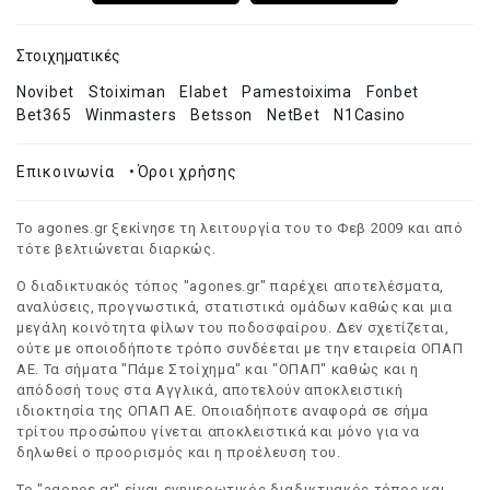
Στοιχηματικές
Novibet
Stoiximan
Elabet
Pamestoixima
Fonbet
Bet365
Winmasters
Betsson
NetBet
N1Casino
Επικοινωνία
•
Όροι χρήσης
Το agones.gr ξεκίνησε τη λειτουργία του το Φεβ 2009 και από
τότε βελτιώνεται διαρκώς.
Ο διαδικτυακός τόπος "agones.gr" παρέχει αποτελέσματα,
αναλύσεις, προγνωστικά, στατιστικά ομάδων καθώς και μια
μεγάλη κοινότητα φίλων του ποδοσφαίρου. Δεν σχετίζεται,
ούτε με οποιοδήποτε τρόπο συνδέεται με την εταιρεία ΟΠΑΠ
ΑΕ. Τα σήματα "Πάμε Στοίχημα" και "ΟΠΑΠ" καθώς και η
απόδοσή τους στα Αγγλικά, αποτελούν αποκλειστική
ιδιοκτησία της ΟΠΑΠ ΑΕ. Οποιαδήποτε αναφορά σε σήμα
τρίτου προσώπου γίνεται αποκλειστικά και μόνο για να
δηλωθεί ο προορισμός και η προέλευση του.
Το "agones.gr" είναι ενημερωτικός διαδικτυακός τόπος και