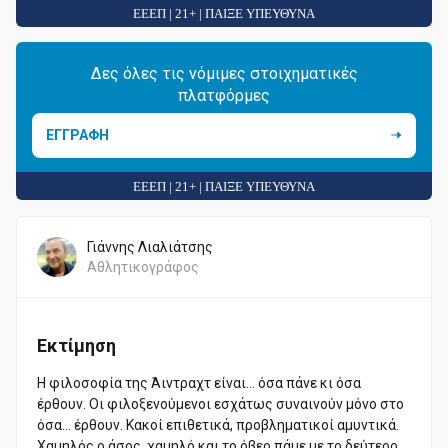
ΕΕΕΠ | 21+ | ΠΑΙΞΕ ΥΠΕΥΘΥΝΑ
Δες όλες τις νόμιμες στοιχηματικές
πλατφόρμες
ΕΓΓΡΑΦΗ
ΕΕΕΠ | 21+ | ΠΑΙΞΕ ΥΠΕΥΘΥΝΑ
Γιάννης Λιαλιάτσης
Αθλητικογράφος
Εκτίμηση
Η φιλοσοφία της Άιντραχτ είναι… όσα πάνε κι όσα
έρθουν. Οι φιλοξενούμενοι εσχάτως συναινούν μόνο στο
όσα… έρθουν. Κακοί επιθετικά, προβληματικοί αμυντικά.
Χαμηλός ο άσος, χαμηλό και το όβερ πάμε με το δεύτερο,