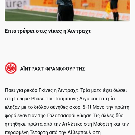
Επιστρέφει στις νίκες η Άιντραχτ
ΑΪΝΤΡΑΧΤ ΦΡΑΝΚΦΟΥΡΤΗΣ
Πάει για ρεκόρ Γκίνες η Άιντραχτ. Τρία ματς έχει δώσει
στη League Phase του Τσάμπιονς Λιγκ και τα τρία
έληξαν με το διόλου σύνηθες σκορ: 5-1! Μόνο την πρώτη
φορά εναντίον της Γαλατασαράι νίκησε. Τις άλλες δύο
ηττήθηκε, πρώτα από την Ατλέτικο στη Μαδρίτη και την
περασμένη Τετάρτη από την Λίβερπουλ στη