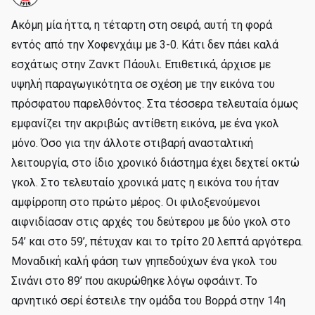
Ακόμη μία ήττα, η τέταρτη στη σειρά, αυτή τη φορά
εντός από την Χοφενχάιμ με 3-0. Κάτι δεν πάει καλά
εσχάτως στην Ζανκτ Πάουλι. Επιθετικά, άρχισε με
υψηλή παραγωγικότητα σε σχέση με την εικόνα του
πρόσφατου παρελθόντος. Στα τέσσερα τελευταία όμως
εμφανίζει την ακριβώς αντίθετη εικόνα, με ένα γκολ
μόνο. Όσο για την άλλοτε στιβαρή ανασταλτική
λειτουργία, στο ίδιο χρονικό διάστημα έχει δεχτεί οκτώ
γκολ. Στο τελευταίο χρονικά ματς η εικόνα του ήταν
αμφίρροπη στο πρώτο μέρος. Οι φιλοξενούμενοι
αιφνιδίασαν στις αρχές του δεύτερου με δύο γκολ στο
54’ και στο 59’, πέτυχαν και το τρίτο 20 λεπτά αργότερα.
Μοναδική καλή φάση των γηπεδούχων ένα γκολ του
Σινάνι στο 89’ που ακυρώθηκε λόγω οφσάιντ. Το
αρνητικό σερί έστειλε την ομάδα του Βορρά στην 14η