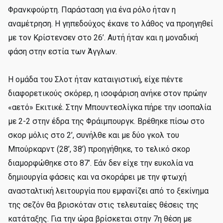
Φρανκφούρτη. Παράσταση για ένα ρόλο ήταν η
αναμέτρηση. Η γηπεδούχος έκανε το λάθος να προηγηθεί
με τον Κρίστενσεν στο 26’. Αυτή ήταν και η μοναδική
φάση στην εστία των Άγγλων.
Η ομάδα του Σλοτ ήταν καταιγιστική, είχε πέντε
διαφορετικούς σκόρερ, η ισοφάριση ανήκε στον πρώην
«αετό» Εκιτικέ. Στην Μπουντεσλίγκα πήρε την ισοπαλία
με 2-2 στην έδρα της Φράιμπουργκ. Βρέθηκε πίσω στο
σκορ μόλις στο 2’, συνήλθε και με δύο γκολ του
Μπούρκαρντ (28’, 38’) προηγήθηκε, το τελικό σκορ
διαμορφώθηκε στο 87’. Εάν δεν είχε την ευκολία να
δημιουργία φάσεις και να σκοράρει με την φτωχή
ανασταλτική λειτουργία που εμφανίζει από το ξεκίνημα
της σεζόν θα βρισκόταν στις τελευταίες θέσεις της
κατάταξης. Για την ώρα βρίσκεται στην 7η θέση με