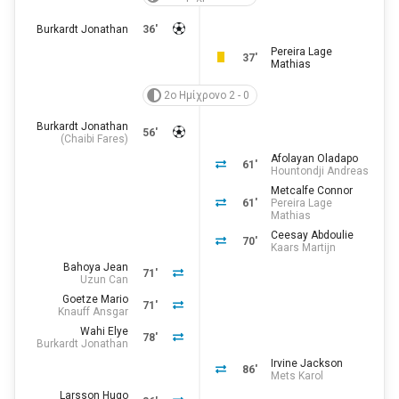
Burkardt Jonathan
36'
Pereira Lage
37'
Mathias
2ο Ημίχρονο 2 - 0
Burkardt Jonathan
56'
(
Chaibi Fares
)
Afolayan Oladapo
61'
Hountondji Andreas
Metcalfe Connor
61'
Pereira Lage
Mathias
Ceesay Abdoulie
70'
Kaars Martijn
Bahoya Jean
71'
Uzun Can
Goetze Mario
71'
Knauff Ansgar
Wahi Elye
78'
Burkardt Jonathan
Irvine Jackson
86'
Mets Karol
Larsson Hugo