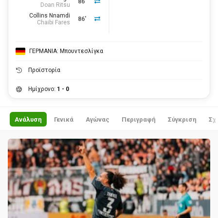
86'
Doan Ritsu
Collins Nnamdi
86'
Chaibi Fares
ΓΕΡΜΑΝΙΑ: Μπουντεσλίγκα
Προϊστορία
Ημίχρονο:
1 - 0
Ανάλυση
Γενικά
Αγώνας
Περιγραφή
Σύγκριση
Σχ