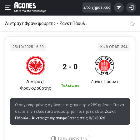
Στοιχηματικές
Stoixima
στο ποδόσφαιρο
Άιντραχτ Φρανκφούρτης - Ζανκτ Πάουλι
25/10/2025 16:30
Κωδ ΟΠΑΠ:
294
2 - 0
Άιντραχτ
Ζανκτ Πάουλι
Τελείωσε
Φρανκφούρτης
Ο συγκεκριμένος αγώνας παίχτηκε πριν 289 ημέρες. Για να
δείτε την τελευταία αναμέτρηση πατήστε εδώ:
Ζανκτ
Πάουλι - Άιντραχτ Φρανκφούρτης στις 8/3/2026
1ο Ημίχρονο 1 - 0