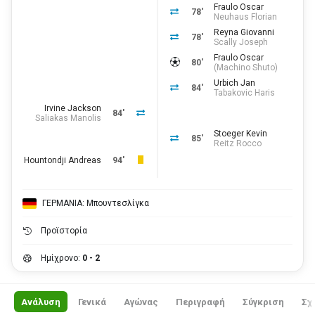
Fraulo Oscar
78'
Neuhaus Florian
Reyna Giovanni
78'
Scally Joseph
Fraulo Oscar
80'
(
Machino Shuto
)
Urbich Jan
84'
Tabakovic Haris
Irvine Jackson
84'
Saliakas Manolis
Stoeger Kevin
85'
Reitz Rocco
Hountondji Andreas
94'
ΓΕΡΜΑΝΙΑ: Μπουντεσλίγκα
Προϊστορία
Ημίχρονο:
0 - 2
Ανάλυση
Γενικά
Αγώνας
Περιγραφή
Σύγκριση
Σχ