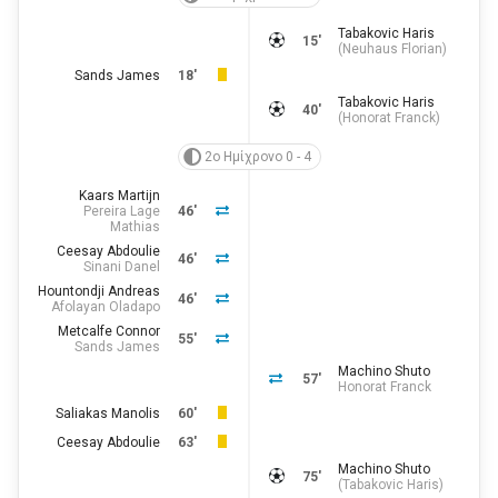
Tabakovic Haris
15'
(
Neuhaus Florian
)
Sands James
18'
Tabakovic Haris
40'
(
Honorat Franck
)
2ο Ημίχρονο 0 - 4
Kaars Martijn
Pereira Lage
46'
Mathias
Ceesay Abdoulie
46'
Sinani Danel
Hountondji Andreas
46'
Afolayan Oladapo
Metcalfe Connor
55'
Sands James
Machino Shuto
57'
Honorat Franck
Saliakas Manolis
60'
Ceesay Abdoulie
63'
Machino Shuto
75'
(
Tabakovic Haris
)