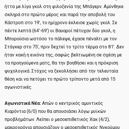
ήττα με λίγα γκολ στη φιλοξενία της Μπάγερν. Αμύνθηκε
σκληρά στο πρώτο μέρος και παρά την αποβολή του
Κάστροπ στο 19’, το ημίχρονο έκλεισε χωρίς γκολ. Σε
πέντε λεπτά (64’-69’) οι Βαυαροί πέτυχαν δύο γκολ, η
Μπορούσια ωστόσο το πάλεψε, έχασε πέναλτι με τον
Στάγκερ στο 75’, πριν δεχτεί το τρίτο τέρμα στο 81’. Δεν
ήταν κακή η εικόνα της, σαφώς βελτιωμένη σε σχέση με
τα προηγούμενα ματς, θα την βοηθήσει και η πρόκριση
ψυχολογικά. Στόχος να ξεκολλήσει από την τελευταία
θέση και να πετύχει το πρώτο τρίποντο μετά από 15
αγωνιστικές.
Αγωνιστικά Νέα:
Απών ο κεντρικός αμυντικός
Κιαρόντια (6/0) που θα απουσιάσει λόγω μυϊκών
προβλημάτων. Λείπει ο μεσοεπιθετικός Χακ (4/2),
μακροχρόνια απουσιάζουν ο μεσοεπιθετικός Νγκούμου