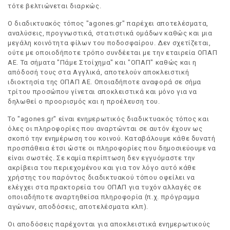
τότε βελτιώνεται διαρκώς.
Ο διαδικτυακός τόπος "agones.gr" παρέχει αποτελέσματα,
αναλύσεις, προγνωστικά, στατιστικά ομάδων καθώς και μια
μεγάλη κοινότητα φίλων του ποδοσφαίρου. Δεν σχετίζεται,
ούτε με οποιοδήποτε τρόπο συνδέεται με την εταιρεία ΟΠΑΠ
ΑΕ. Τα σήματα "Πάμε Στοίχημα" και "ΟΠΑΠ" καθώς και η
απόδοσή τους στα Αγγλικά, αποτελούν αποκλειστική
ιδιοκτησία της ΟΠΑΠ ΑΕ. Οποιαδήποτε αναφορά σε σήμα
τρίτου προσώπου γίνεται αποκλειστικά και μόνο για να
δηλωθεί ο προορισμός και η προέλευση του.
Το "agones.gr" είναι ενημερωτικός διαδικτυακός τόπος και
όλες οι πληροφορίες που αναρτώνται σε αυτόν έχουν ως
σκοπό την ενημέρωση του κοινού. Καταβάλουμε κάθε δυνατή
προσπάθεια έτσι ώστε οι πληροφορίες που δημοσιεύουμε να
είναι σωστές. Σε καμία περίπτωση δεν εγγυόμαστε την
ακρίβεια του περιεχομένου και για τον λόγο αυτό κάθε
χρήστης του παρόντος διαδικτυακού τόπου οφείλει να
ελέγχει στα πρακτορεία του ΟΠΑΠ για τυχόν αλλαγές σε
οποιαδήποτε αναρτηθείσα πληροφορία (π.χ. πρόγραμμα
αγώνων, αποδόσεις, αποτελέσματα κλπ).
Οι αποδόσεις παρέχονται για αποκλειστικά ενημερωτικούς