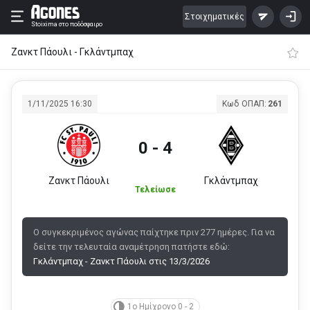
Στοιχηματικές
Stoixima
στο ποδόσφαιρο
Ζανκτ Πάουλι - Γκλάντμπαχ
1/11/2025 16:30
Κωδ ΟΠΑΠ:
261
0 - 4
Ζανκτ Πάουλι
Γκλάντμπαχ
Τελείωσε
Ο συγκεκριμένος αγώνας παίχτηκε πριν 277 ημέρες. Για να
δείτε την τελευταία αναμέτρηση πατήστε εδώ:
Γκλάντμπαχ - Ζανκτ Πάουλι στις 13/3/2026
1ο Ημίχρονο 0 - 2