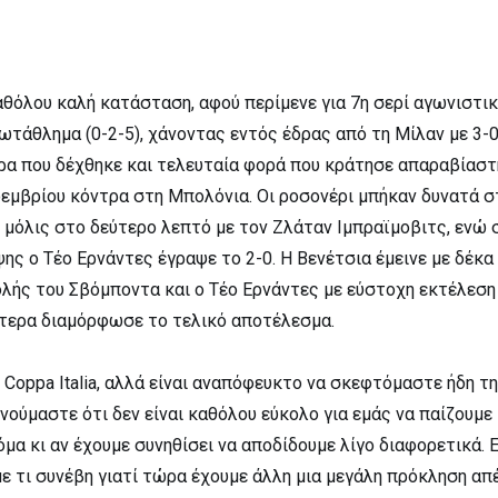
αθόλου καλή κατάσταση, αφού περίμενε για 7η σερί αγωνιστι
ωτάθλημα (0-2-5), χάνοντας εντός έδρας από τη Μίλαν με 3-0
άρα που δέχθηκε και τελευταία φορά που κράτησε απαραβίαστ
οεμβρίου κόντρα στη Μπολόνια. Οι ροσονέρι μπήκαν δυνατά σ
ρ μόλις στο δεύτερο λεπτό με τον Ζλάταν Ιμπραϊμοβιτς, ενώ 
ης ο Τέο Ερνάντες έγραψε το 2-0. Η Βενέτσια έμεινε με δέκα
λής του Σβόμποντα και ο Τέο Ερνάντες με εύστοχη εκτέλεση
τερα διαμόρφωσε το τελικό αποτέλεσμα.
Coppa Italia, αλλά είναι αναπόφευκτο να σκεφτόμαστε ήδη τη
νούμαστε ότι δεν είναι καθόλου εύκολο για εμάς να παίζουμε
μα κι αν έχουμε συνηθίσει να αποδίδουμε λίγο διαφορετικά. Ε
ε τι συνέβη γιατί τώρα έχουμε άλλη μια μεγάλη πρόκληση απέ