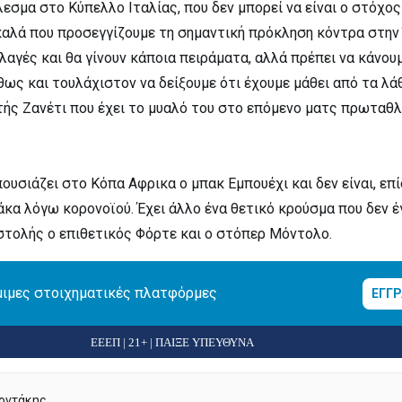
εσμα στο Κύπελλο Ιταλίας, που δεν μπορεί να είναι ο στόχος
καλά που προσεγγίζουμε τη σημαντική πρόκληση κόντρα στην 
λαγές και θα γίνουν κάποια πειράματα, αλλά πρέπει να κάνου
ως και τουλάχιστον να δείξουμε ότι έχουμε μάθει από τα λάθ
ής Ζανέτι που έχει το μυαλό του στο επόμενο ματς πρωταθ
πουσιάζει στο Κόπα Αφρικα ο μπακ Εμπουέχι και δεν είναι, επί
άκα λόγω κορονοϊού. Έχει άλλο ένα θετικό κρούσμα που δεν έ
τολής ο επιθετικός Φόρτε και ο στόπερ Μόντολο.
μιμες στοιχηματικές πλατφόρμες
ΕΓΓ
ΕΕΕΠ | 21+ | ΠΑΙΞΕ ΥΠΕΥΘΥΝΑ
οντάκης