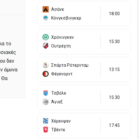
Ασάνε
18:00
Κόνγκσβινγκερ
Χρόνινγκεν
15:30
ια το
Ουτρέχτη
ωσιακές
που δεν
Σπάρτα Ρότερνταμ
ην άμυνα
13:15
Φέγενορντ
. Θα
Τσβόλε
15:30
Άγιαξ
Χέρενφεν
17:45
Τβέντε