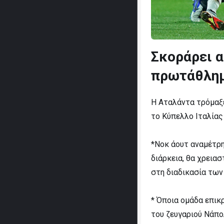
Σκοράρει α
πρωτάθλημ
Η Αταλάντα τρόμαξε
το Κύπελλο Ιταλίας 
*Νοκ άουτ αναμέτρη
διάρκεια, θα χρεια
στη διαδικασία των 
* Όποια ομάδα επικ
του ζευγαριού Νάπολ