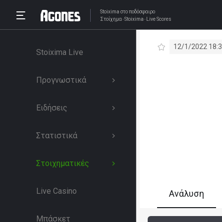
Stoixima
στο ποδόσφαιρο
Στοίχημα
Stoixima
Live Scores
12/1/2022 18:
Stoixima Live
Προγνωστικά
Ειδήσεις
Στατιστικά
Στοιχηματικές
Live Casino
Ανάλυση
Μπάσκετ