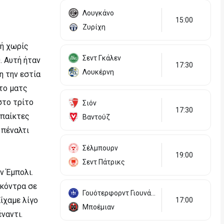
Λουγκάνο
15:00
Ζυρίχη
κή χωρίς
Σεντ Γκάλεν
. Αυτή ήταν
17:30
Λουκέρνη
η την εστία
το ματς
στο τρίτο
Σιόν
17:30
 παίκτες
Βαντούζ
 πέναλτι
Σέλμπουρν
19:00
Σεντ Πάτρικς
ν Έμπολι.
 κόντρα σε
Γουότερφορντ Γιουνάιτεντ
ίχαμε λίγο
17:00
Μποέμιαν
ναντι.