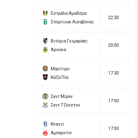
Εστρέλα Αμαδόρα
22:30
Σπόρτινγκ Λισαβόνας
Βιτόρια Γκιμαράες
20:00
Αρούκα
Μαρίτιμο
17:30
Κάζα Πία
Σεντ Μίρεν
17:00
Σεντ Τζόνστον
Νταντί
17:00
Αμπερντίν