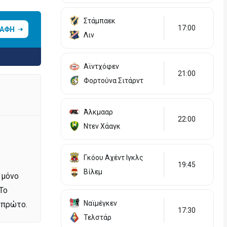
Στάμπαεκ
17:00
ΡΑΦΗ
Λιν
Αϊντχόφεν
21:00
Φορτούνα Σιτάρντ
Άλκμααρ
22:00
Ντεν Χάαγκ
Γκόου Αχέντ Ιγκλς
19:45
Βίλεμ
 μόνο
Το
Ναϊμέγκεν
 πρώτο.
17:30
Τελστάρ