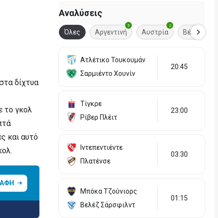
Αναλύσεις
2
5
2
3
Σουηδία
Όλες
Αργεντινή
Αυστρία
Βέλγιο
Ατλέτικο Τουκουμάν
20:45
Σαρμιέντο Χουνίν
 στα δίχτυα
Τίγκρε
ε το γκολ
23:00
Ρίβερ Πλέιτ
πτά
ς και αυτό
Ιντεπεντιέντε
κολ.
03:30
Πλατένσε
ΡΑΦΗ
Μπόκα Τζούνιορς
01:15
Βελέζ Σάρσφιλντ