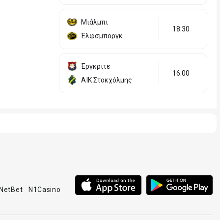
Μιάλμπι
18:30
Έλφσμποργκ
Έργκριτε
16:00
ΑΪΚ Στοκχόλμης
NetBet
N1Casino