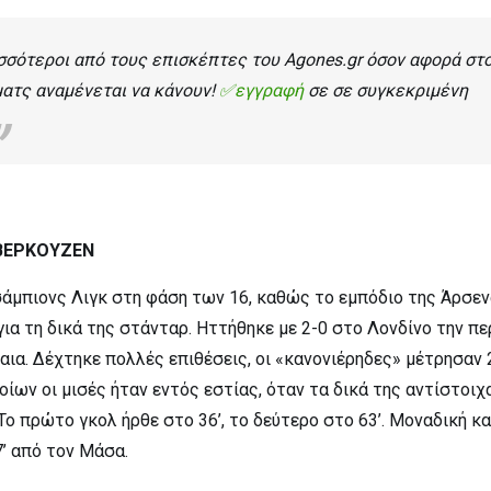
σσότεροι από τους επισκέπτες του Agones.gr όσον αφορά στ
ατς αναμένεται να κάνουν!
✅εγγραφή
σε σε συγκεκριμένη
ΒΕΡΚΟΥΖΕΝ
άμπιονς Λιγκ στη φάση των 16, καθώς το εμπόδιο της Άρσεν
για τη δικά της στάνταρ. Ηττήθηκε με 2-0 στο Λονδίνο την π
αια. Δέχτηκε πολλές επιθέσεις, οι «κανονιέρηδες» μέτρησαν 
οίων οι μισές ήταν εντός εστίας, όταν τα δικά της αντίστοιχ
 Το πρώτο γκολ ήρθε στο 36’, το δεύτερο στο 63’. Μοναδική κ
7’ από τον Μάσα.