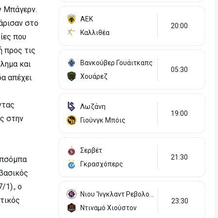
ν Μπάγερν.
ΑΕΚ
φάρισαν στο
20:00
Καλλιθέα
ρίες που
ή προς τις
Βανκούβερ Γουάιτκαπς
λημα και
05:30
Χουάρεζ
δα απέχει
ντας
Λωζάνη
19:00
ης στην
Γιούνγκ Μπόις
Σερβέτ
21:30
απσόμπα
Γκρασχόπερς
 βασικός
1)., ο
Νιου 'Ινγκλαντ Ρεβολούσιον
ατικός
23:30
Ντιναμό Χιούστον