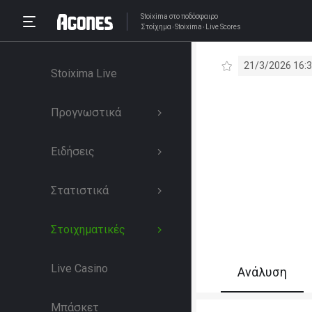
Stoixima
στο ποδόσφαιρο
Στοίχημα
Stoixima
Live Scores
21/3/2026 16:
Stoixima Live
Προγνωστικά
Ειδήσεις
Στατιστικά
Στοιχηματικές
Live Casino
Ανάλυση
Μπάσκετ