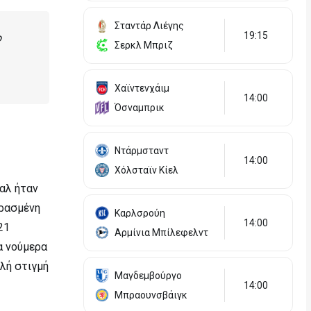
Σταντάρ Λιέγης
19:15
ο
Σερκλ Μπριζ
Χαϊντενχάιμ
14:00
Όσναμπρικ
Ντάρμσταντ
14:00
Χόλσταϊν Κίελ
αλ ήταν
ερασμένη
Καρλσρούη
14:00
21
Αρμίνια Μπίλεφελντ
α νούμερα
αλή στιγμή
Μαγδεμβούργο
14:00
Μπραουνσβάιγκ