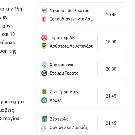
πό την 15η
Ντεπορτίβο Ριέστρα
20:45
ν εν
Εστουδιάντες ντε Λα Πλάτα
είχαν
 και 13
Γκράτσερ ΑΚ
18:00
 εύκολα
Αούστρια Λουστενάου
ρυση της
Χάρτμπεργκ
20:30
Στουρμ Γκρατς
Σιντ Τρούιντεν
21:45
Λόμελ
μμετοχή. ο
μοβιτς
 Στεργίου
Βέστερλο
21:45
Ουνιόν Σεν Ζιλουάζ