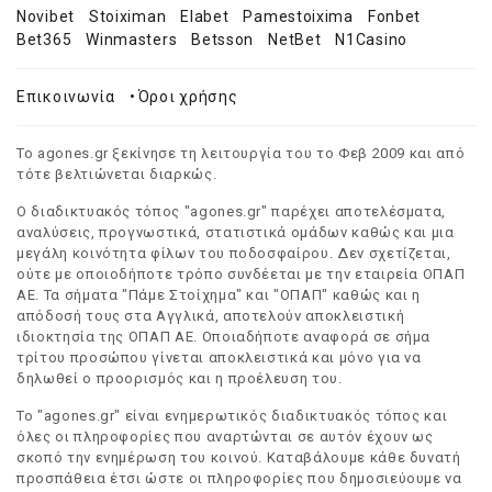
Novibet
Stoiximan
Elabet
Pamestoixima
Fonbet
Bet365
Winmasters
Betsson
NetBet
N1Casino
Επικοινωνία
•
Όροι χρήσης
Το agones.gr ξεκίνησε τη λειτουργία του το Φεβ 2009 και από
τότε βελτιώνεται διαρκώς.
Ο διαδικτυακός τόπος "agones.gr" παρέχει αποτελέσματα,
αναλύσεις, προγνωστικά, στατιστικά ομάδων καθώς και μια
μεγάλη κοινότητα φίλων του ποδοσφαίρου. Δεν σχετίζεται,
ούτε με οποιοδήποτε τρόπο συνδέεται με την εταιρεία ΟΠΑΠ
ΑΕ. Τα σήματα "Πάμε Στοίχημα" και "ΟΠΑΠ" καθώς και η
απόδοσή τους στα Αγγλικά, αποτελούν αποκλειστική
ιδιοκτησία της ΟΠΑΠ ΑΕ. Οποιαδήποτε αναφορά σε σήμα
τρίτου προσώπου γίνεται αποκλειστικά και μόνο για να
δηλωθεί ο προορισμός και η προέλευση του.
Το "agones.gr" είναι ενημερωτικός διαδικτυακός τόπος και
όλες οι πληροφορίες που αναρτώνται σε αυτόν έχουν ως
σκοπό την ενημέρωση του κοινού. Καταβάλουμε κάθε δυνατή
προσπάθεια έτσι ώστε οι πληροφορίες που δημοσιεύουμε να