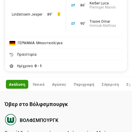
Kerber Luca
86'
Pieringer Marvin
Lindstroem Jesper
89'
Traore Omar
90'
Honsak Mathias
ΓΕΡΜΑΝΙΑ: Μπουντεσλίγκα
Προϊστορία
Ημίχρονο:
0 - 1
Ανάλυση
Γενικά
Αγώνας
Περιγραφή
Σύγκριση
Σχ
Όβερ στο Βόλφσμπουργκ
ΒΟΛΦΣΜΠΟΥΡΓΚ