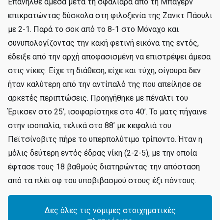
Επανήλθε άμεσα μετά τη σφαλιάρα από τη Μπάγερν
επικρατώντας δύσκολα στη φιλοξενία της Ζανκτ Πάουλι
με 2-1. Παρά το σοκ από το 8-1 στο Μόναχο και
συνυπολογίζοντας την κακή φετινή εικόνα της εντός,
έδειξε από την αρχή αποφασισμένη να επιστρέψει άμεσα
στις νίκες. Είχε τη διάθεση, είχε και τύχη, σίγουρα δεν
ήταν καλύτερη από την αντίπαλό της που απείλησε σε
αρκετές περιπτώσεις. Προηγήθηκε με πέναλτι του
Έρικσεν στο 25’, ισοφαρίστηκε στο 40’. Το ματς πήγαινε
στην ισοπαλία, τελικά στο 88’ με κεφαλιά του
Πεϊτσίνοβιτς πήρε το υπερπολύτιμο τρίποντο. Ήταν η
μόλις δεύτερη εντός έδρας νίκη (2-2-5), με την οποία
έφτασε τους 18 βαθμούς διατηρώντας την απόσταση
από τα πλέι οφ του υποβιβασμού στους έξι πόντους.
Δες όλες τις νόμιμες στοιχηματικές