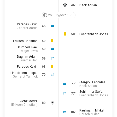
46'
Beck Adrian
2ο Ημίχρονο 1 - 1
Paredes Kevin
46'
Zehnter Aaron
58'
Foehrenbach Jonas
Eriksen Christian
59'
Kumbedi Sael
59'
Majer Lovro
Daghim Adam
59'
Buerger Jan
Paredes Kevin
68'
Lindstroem Jesper
70'
Gerhardt Yannick
Stergiou Leonidas
77'
Beck Adrian
Schimmer Stefan
77'
Foehrenbach Jonas
Jenz Moritz
80'
(
Eriksen Christian
)
Kaufmann Mikkel
86'
Dorsch Niklas