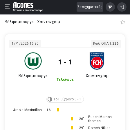
Στοιχηματικές
Stoixima
στο ποδόσφαιρο
Βόλφσμπουργκ - Χαϊντενχάιμ
17/1/2026 16:30
Κωδ ΟΠΑΠ:
226
1 - 1
Βόλφσμπουργκ
Χαϊντενχάιμ
Τελείωσε
1ο Ημίχρονο 0 - 1
Arnold Maximilian
16'
Busch Marnon-
26'
thomas
29'
Dorsch Niklas