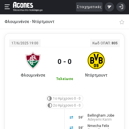
Στοιχηματικές
Stoixima
στο ποδόσφαιρο
Φλουμινένσε - Ντόρτμουντ
17/6/2025 19:00
Κωδ ΟΠΑΠ:
805
0 - 0
Φλουμινένσε
Ντόρτμουντ
Τελείωσε
1ο Ημίχρονο 0 - 0
2ο Ημίχρονο 0 - 0
Bellingham Jobe
59'
Adeyemi Karim
Nmecha Felix
59'