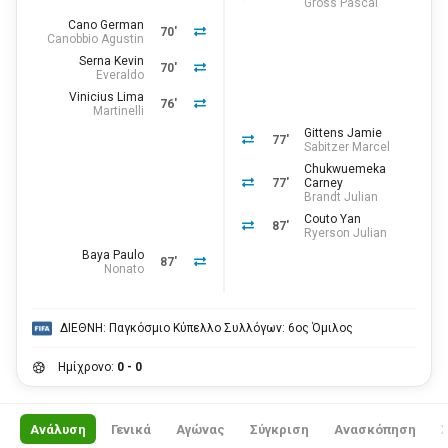
Gross Pascal
Cano German
70'
Canobbio Agustin
Serna Kevin
70'
Everaldo
Vinicius Lima
76'
Martinelli
Gittens Jamie
77'
Sabitzer Marcel
Chukwuemeka
77'
Carney
Brandt Julian
Couto Yan
87'
Ryerson Julian
Baya Paulo
87'
Nonato
ΔΙΕΘΝΗ: Παγκόσμιο Κύπελλο Συλλόγων: 6ος Όμιλος
Ημίχρονο:
0 - 0
Ανάλυση
Γενικά
Αγώνας
Σύγκριση
Ανασκόπηση