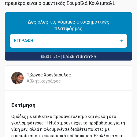
πρεμιέρα είναι ο αμυντικός Σουμαϊλά Κουλιμπαλί.
Δες όλες τις νόμιμες στοιχηματικές
πλατφόρμες
ΕΓΓΡΑΦΗ
ΕΕΕΠ | 21+ | ΠΑΙΞΕ ΥΠΕΥΘΥΝΑ
Γιώργος Χρονόπουλος
Αθλητικογράφος
Εκτίμηση
Ομάδες με επιθετικό προσανατολισμό και έφεση στο
γκολ αμφότερες. Η Ντόρτμουντ έχει το προβάδισμα για τη
νίκη μεν, αλλά η Φλουμινένσε διαθέτει παίκτες με
εμπειρία από το ευρωπαϊκό ποδόσφαιρο. Εξάλλου η νίκη