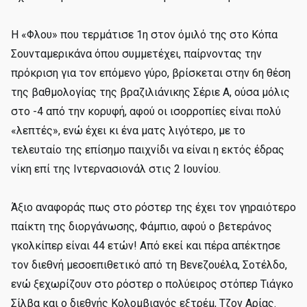
Η «Φλου» που τερμάτισε 1η στον όμιλό της στο Κόπα
Σουνταμερικάνα όπου συμμετέχει, παίρνοντας την
πρόκριση για τον επόμενο γύρο, βρίσκεται στην 6η θέση
της βαθμολογίας της βραζιλιάνικης Σέριε Α, ούσα μόλις
στο -4 από την κορυφή, αφού οι ισορροπίες είναι πολύ
«λεπτές», ενώ έχει κι ένα ματς λιγότερο, με το
τελευταίο της επίσημο παιχνίδι να είναι η εκτός έδρας
νίκη επί της Ιντερνασιονάλ στις 2 Ιουνίου.
Άξιο αναφοράς πως στο ρόστερ της έχει τον γηραιότερο
παίκτη της διοργάνωσης, Φάμπιο, αφού ο βετεράνος
γκολκίπερ είναι 44 ετών! Από εκεί και πέρα απέκτησε
τον διεθνή μεσοεπιθετικό από τη Βενεζουέλα, Σοτέλδο,
ενώ ξεχωρίζουν στο ρόστερ ο πολύειρος στόπερ Τιάγκο
Σίλβα και ο διεθνής Κολομβιανός εξτρέμ, Τζον Αρίας.