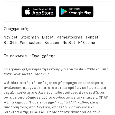
Στοιχηματικές
Novibet
Stoiximan
Elabet
Pamestoixima
Fonbet
Bet365
Winmasters
Betsson
NetBet
N1Casino
Επικοινωνία
•
Όροι χρήσης
Το agones.gr ξεκίνησε τη λειτουργία του το Φεβ 2009 και από
τότε βελτιώνεται διαρκώς.
Ο διαδικτυακός τόπος "agones.gr" παρέχει αποτελέσματα,
αναλύσεις, προγνωστικά, στατιστικά ομάδων καθώς και μια
μεγάλη κοινότητα φίλων του ποδοσφαίρου. Δεν σχετίζεται,
ούτε με οποιοδήποτε τρόπο συνδέεται με την εταιρεία ΟΠΑΠ
ΑΕ. Τα σήματα "Πάμε Στοίχημα" και "ΟΠΑΠ" καθώς και η
απόδοσή τους στα Αγγλικά, αποτελούν αποκλειστική
ιδιοκτησία της ΟΠΑΠ ΑΕ. Οποιαδήποτε αναφορά σε σήμα