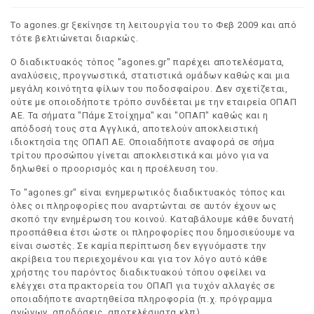
Το agones.gr ξεκίνησε τη λειτουργία του το Φεβ 2009 και από
τότε βελτιώνεται διαρκώς.
Ο διαδικτυακός τόπος "agones.gr" παρέχει αποτελέσματα,
αναλύσεις, προγνωστικά, στατιστικά ομάδων καθώς και μια
μεγάλη κοινότητα φίλων του ποδοσφαίρου. Δεν σχετίζεται,
ούτε με οποιοδήποτε τρόπο συνδέεται με την εταιρεία ΟΠΑΠ
ΑΕ. Τα σήματα "Πάμε Στοίχημα" και "ΟΠΑΠ" καθώς και η
απόδοσή τους στα Αγγλικά, αποτελούν αποκλειστική
ιδιοκτησία της ΟΠΑΠ ΑΕ. Οποιαδήποτε αναφορά σε σήμα
τρίτου προσώπου γίνεται αποκλειστικά και μόνο για να
δηλωθεί ο προορισμός και η προέλευση του.
Το "agones.gr" είναι ενημερωτικός διαδικτυακός τόπος και
όλες οι πληροφορίες που αναρτώνται σε αυτόν έχουν ως
σκοπό την ενημέρωση του κοινού. Καταβάλουμε κάθε δυνατή
προσπάθεια έτσι ώστε οι πληροφορίες που δημοσιεύουμε να
είναι σωστές. Σε καμία περίπτωση δεν εγγυόμαστε την
ακρίβεια του περιεχομένου και για τον λόγο αυτό κάθε
χρήστης του παρόντος διαδικτυακού τόπου οφείλει να
ελέγχει στα πρακτορεία του ΟΠΑΠ για τυχόν αλλαγές σε
οποιαδήποτε αναρτηθείσα πληροφορία (π.χ. πρόγραμμα
αγώνων, αποδόσεις, αποτελέσματα κλπ).