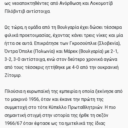
ως νεοαποκτηθέντες από Ανόρθωση και Λοκομοτίβ
Πλόβντιβ αντίστοιχα.
Ως τώρα, η ομάδα από τη Βουλγαρία έχει δώσει τέσσερα
φιλικά προετοιμασίας, έχοντας κάνει τρεις νίκες και μία
ήττα σε αυτά. Επικράτησε των Γκροσούπλιε (Σλοβενία),
Όντρα Όπολε (Πολωνία) και Μάρεκ (Βουλγαρία) με 2-1,
3-2, 3-0 αντίστοιχα, ενώ στον δεύτερο χρονικά αγώνα
από τους τέσσερις ηττήθηκε με 4-0 από την ουκρανική
Ζίτομιρ.
Πλούσια η ευρωπαϊκή της εμπειρία η οποία ξεκίνησε από
το μακρινό 1956, όταν και έκανε την πρώτη της
συμμετοχή στο τότε Κύπελλο Πρωταθλητριών. Η πιο
σημαντική στιγμή στην ιστορία της ήρθε τη σεζόν
1966/67 όταν έφτασε ως τα ημιτελικά της ίδιας