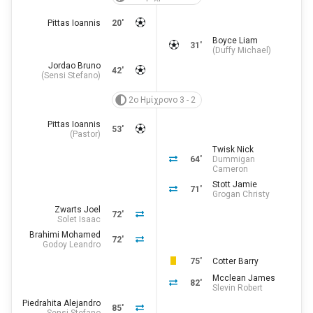
Pittas Ioannis
20'
Boyce Liam
31'
(
Duffy Michael
)
Jordao Bruno
42'
(
Sensi Stefano
)
2ο Ημίχρονο 3 - 2
Pittas Ioannis
53'
(
Pastor
)
Twisk Nick
64'
Dummigan
Cameron
Stott Jamie
71'
Grogan Christy
Zwarts Joel
72'
Solet Isaac
Brahimi Mohamed
72'
Godoy Leandro
75'
Cotter Barry
Mcclean James
82'
Slevin Robert
Piedrahita Alejandro
85'