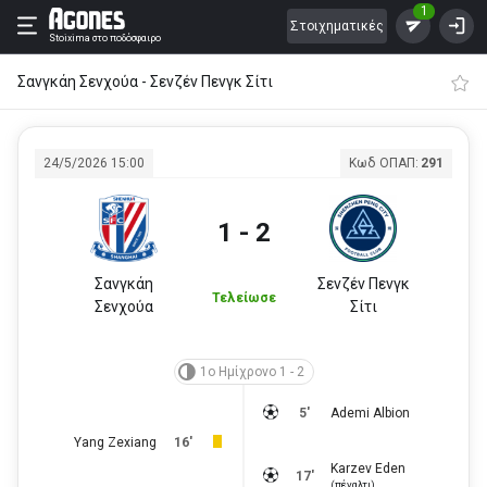
1
Στοιχηματικές
Stoixima
στο ποδόσφαιρο
Σανγκάη Σενχούα - Σενζέν Πενγκ Σίτι
24/5/2026 15:00
Κωδ ΟΠΑΠ:
291
1 - 2
Σανγκάη
Σενζέν Πενγκ
Τελείωσε
Σενχούα
Σίτι
1ο Ημίχρονο 1 - 2
5'
Ademi Albion
Yang Zexiang
16'
Karzev Eden
17'
(πέναλτι)