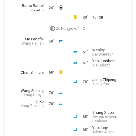
Ratao Rafael
24'
(πέναλτι)
28'
Yu Rui
2ο Ημίχρονο 1 - 2
Xie Pengfei
58'
Wang Haijian
Wesley
61'
Dai Wai-tsun
Yao Junsheng
61'
Xia Dalong
Chan Shinichi
69'
Jiang Zhipeng
70'
Tian Yifan
Wang Shilong
76'
Yang Haoyu
Li Ke
76'
Yang Zexiang
Zhang Xiaobin
85'
Owusu-sekyere
Deabeas
Yao Junyi
85'
Ademi Albion