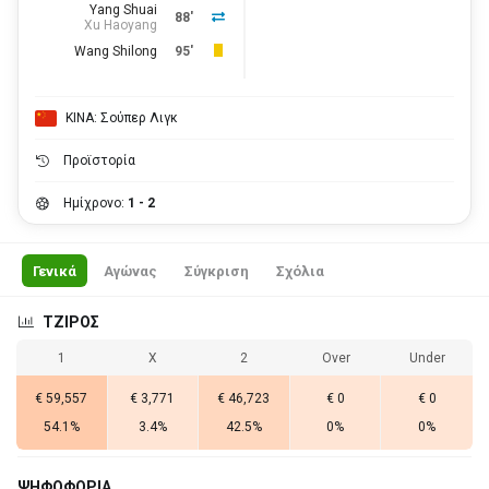
Yang Shuai
88'
Xu Haoyang
Wang Shilong
95'
ΚΙΝΑ: Σούπερ Λιγκ
Προϊστορία
Ημίχρονο:
1 - 2
Γενικά
Αγώνας
Σύγκριση
Σχόλια
ΤΖΙΡΟΣ
1
X
2
Over
Under
€ 59,557
€ 3,771
€ 46,723
€ 0
€ 0
54.1%
3.4%
42.5%
0%
0%
ΨΗΦΟΦΟΡΙΑ