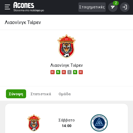
2
Στοιχηματικές
Stoixima
στο ποδόσφαιρο
Λιαονίνγκ Τιέρεν
Λιαονίνγκ Τιέρεν
H
N
H
I
N
H
Σύνοψη
Στατιστικά
Ομάδα
Σάββατο
14:00