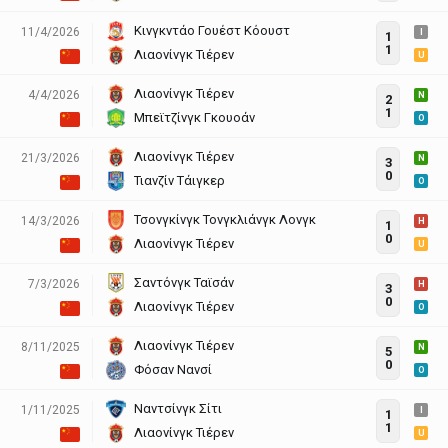
Κινγκντάο Γουέστ Κόουστ
11/4/2026
I
1
1
Λιαονίνγκ Τιέρεν
U
Λιαονίνγκ Τιέρεν
4/4/2026
N
2
1
Μπεϊτζίνγκ Γκουοάν
O
Λιαονίνγκ Τιέρεν
21/3/2026
N
3
0
Τιανζίν Τάιγκερ
O
Τσονγκίνγκ Τονγκλιάνγκ Λονγκ
14/3/2026
H
1
0
Λιαονίνγκ Τιέρεν
U
Σαντόνγκ Ταϊσάν
7/3/2026
H
3
0
Λιαονίνγκ Τιέρεν
O
Λιαονίνγκ Τιέρεν
8/11/2025
N
5
0
Φόσαν Νανσί
O
Ναντσίνγκ Σίτι
1/11/2025
I
1
1
Λιαονίνγκ Τιέρεν
U