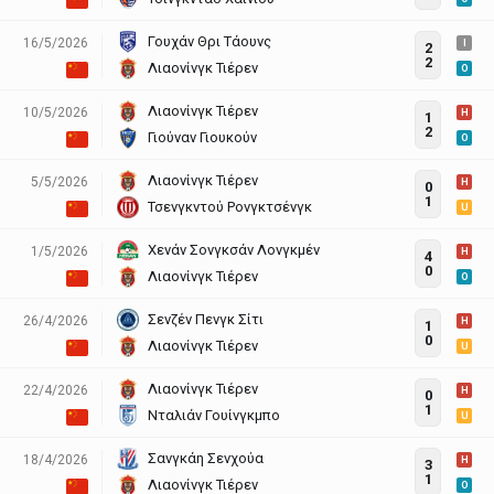
Γουχάν Θρι Τάουνς
16/5/2026
I
2
2
Λιαονίνγκ Τιέρεν
O
Λιαονίνγκ Τιέρεν
10/5/2026
H
1
2
Γιούναν Γιουκούν
O
Λιαονίνγκ Τιέρεν
5/5/2026
H
0
1
Τσενγκντού Ρονγκτσένγκ
U
Χενάν Σονγκσάν Λονγκμέν
1/5/2026
H
4
0
Λιαονίνγκ Τιέρεν
O
Σενζέν Πενγκ Σίτι
26/4/2026
H
1
0
Λιαονίνγκ Τιέρεν
U
Λιαονίνγκ Τιέρεν
22/4/2026
H
0
1
Νταλιάν Γουίνγκμπο
U
Σανγκάη Σενχούα
18/4/2026
H
3
1
Λιαονίνγκ Τιέρεν
O