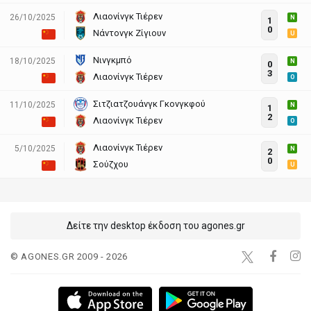
Λιαονίνγκ Τιέρεν
26/10/2025
N
1
0
Νάντονγκ Ζίγιουν
U
Νινγκμπό
18/10/2025
N
0
3
Λιαονίνγκ Τιέρεν
O
Σιτζιατζουάνγκ Γκονγκφού
11/10/2025
N
1
2
Λιαονίνγκ Τιέρεν
O
Λιαονίνγκ Τιέρεν
5/10/2025
N
2
0
Σούζχου
U
Δείτε την desktop έκδοση του agones.gr
© AGONES.GR 2009 - 2026