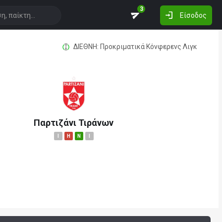
3
Είσοδος
ΔΙΕΘΝΗ: Προκριματικά Κόνφερενς Λιγκ
Παρτιζάνι Τιράνων
I
H
N
I