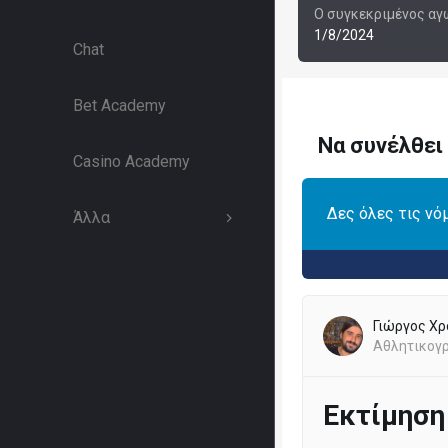
Ο συγκεκριμένος αγώ
1/8/2024
Chat
Bet Academy
Να συνέλθει
Casino Academy
Δες όλες τις νό
Άλλα
Γιώργος Χ
Αθλητικογ
Εκτίμηση