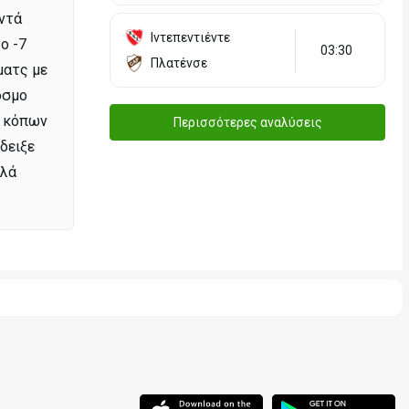
οντά
Ιντεπεντιέντε
ο -7
03:30
Πλατένσε
ματς με
όσμο
ά κόπων
Περισσότερες αναλύσεις
δειξε
λλά