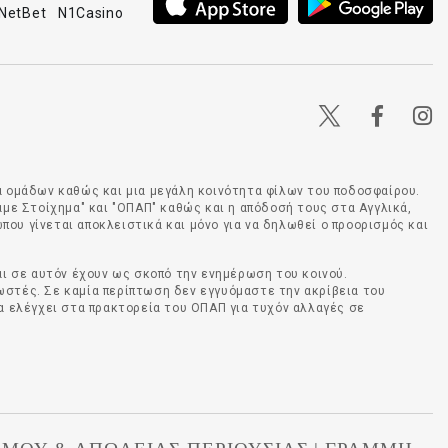
NetBet
N1Casino
ά ομάδων καθώς και μια μεγάλη κοινότητα φίλων του ποδοσφαίρου.
άμε Στοίχημα" και "ΟΠΑΠ" καθώς και η απόδοσή τους στα Αγγλικά,
ου γίνεται αποκλειστικά και μόνο για να δηλωθεί ο προορισμός και
αι σε αυτόν έχουν ως σκοπό την ενημέρωση του κοινού.
ωστές. Σε καμία περίπτωση δεν εγγυόμαστε την ακρίβεια του
να ελέγχει στα πρακτορεία του ΟΠΑΠ για τυχόν αλλαγές σε