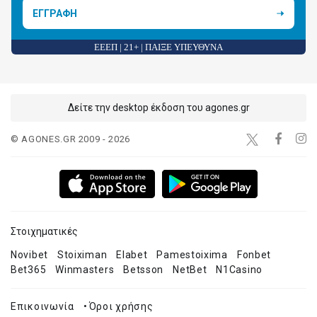
ΕΓΓΡΑΦΗ
ΕΕΕΠ | 21+ | ΠΑΙΞΕ ΥΠΕΥΘΥΝΑ
Δείτε την desktop έκδοση του agones.gr
© AGONES.GR 2009 - 2026
Στοιχηματικές
Novibet
Stoiximan
Elabet
Pamestoixima
Fonbet
Bet365
Winmasters
Betsson
NetBet
N1Casino
Επικοινωνία
•
Όροι χρήσης