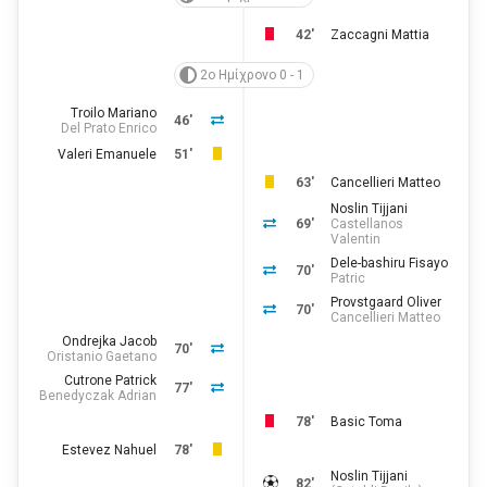
42'
Zaccagni Mattia
2ο Ημίχρονο 0 - 1
Troilo Mariano
46'
Del Prato Enrico
Valeri Emanuele
51'
63'
Cancellieri Matteo
Noslin Tijjani
69'
Castellanos
Valentin
Dele-bashiru Fisayo
70'
Patric
Provstgaard Oliver
70'
Cancellieri Matteo
Ondrejka Jacob
70'
Oristanio Gaetano
Cutrone Patrick
77'
Benedyczak Adrian
78'
Basic Toma
Estevez Nahuel
78'
Noslin Tijjani
82'