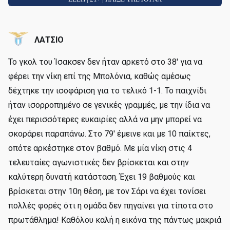
ΛΑΤΣΙΟ
Το γκολ του Ίσακσεν δεν ήταν αρκετό στο 38' για να
φέρει την νίκη επί της Μπολόνια, καθώς αμέσως
δέχτηκε την ισοφάριση για το τελικό 1-1. Το παιχνίδι
ήταν ισορροπημένο σε γενικές γραμμές, με την ίδια να
έχει περισσότερες ευκαιρίες αλλά να μην μπορεί να
σκοράρει παραπάνω. Στο 79' έμεινε και με 10 παίκτες,
οπότε αρκέστηκε στον βαθμό. Με μία νίκη στις 4
τελευταίες αγωνιστικές δεν βρίσκεται και στην
καλύτερη δυνατή κατάσταση. Έχει 19 βαθμούς και
βρίσκεται στην 10η θέση, με τον Σάρι να έχει τονίσει
πολλές φορές ότι η ομάδα δεν πηγαίνει για τίποτα στο
πρωτάθλημα! Καθόλου καλή η εικόνα της πάντως μακριά