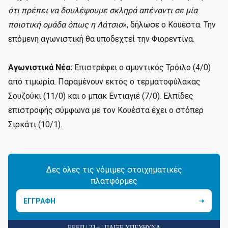
ότι πρέπει να δουλέψουμε σκληρά απέναντι σε μία
ποιοτική ομάδα όπως η Λάτσιο
», δήλωσε ο Κουέστα. Την
επόμενη αγωνιστική θα υποδεχτεί την Φιορεντίνα.
Αγωνιστικά Νέα:
Επιστρέφει ο αμυντικός Τρόιλο (4/0)
από τιμωρία. Παραμένουν εκτός ο τερματοφύλακας
Σουζούκι (11/0) και ο μπακ Εντιαγιέ (7/0). Ελπίδες
επιστροφής σύμφωνα με τον Κουέστα έχει ο στόπερ
Σιρκάτι (10/1).
Δες όλες τις νόμιμες στοιχηματικές
πλατφόρμες
ΕΓΓΡΑΦΗ
ΕΕΕΠ | 21+ | ΠΑΙΞΕ ΥΠΕΥΘΥΝΑ