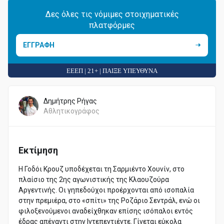
Δες όλες τις νόμιμες στοιχηματικές
πλατφόρμες
ΕΓΓΡΑΦΗ
ΕΕΕΠ | 21+ | ΠΑΙΞΕ ΥΠΕΥΘΥΝΑ
Δημήτρης Ρήγας
Αθλητικογράφος
Εκτίμηση
Η Γοδόι Κρουζ υποδέχεται τη Σαρμιέντο Χουνίν, στο
πλαίσιο της 2ης αγωνιστικής της Κλαουζούρα
Αργεντινής. Οι γηπεδούχοι προέρχονται από ισοπαλία
στην πρεμιέρα, στο «σπίτι» της Ροζάριο Σεντράλ, ενώ οι
φιλοξενούμενοι αναδείχθηκαν επίσης ισόπαλοι εντός
έδρας απέναντι στην Ιντεπεντιέντε. Γίνεται εύκολα