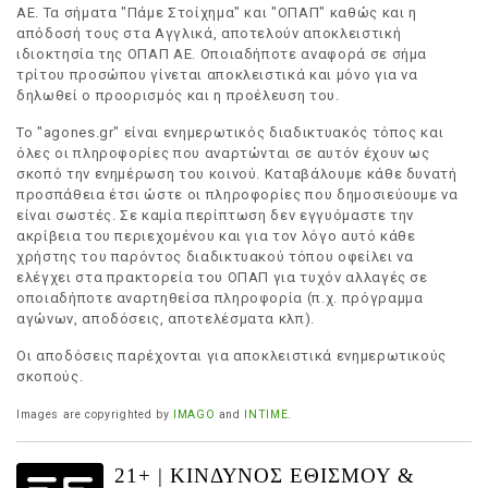
ΑΕ. Τα σήματα "Πάμε Στοίχημα" και "ΟΠΑΠ" καθώς και η
απόδοσή τους στα Αγγλικά, αποτελούν αποκλειστική
ιδιοκτησία της ΟΠΑΠ ΑΕ. Οποιαδήποτε αναφορά σε σήμα
τρίτου προσώπου γίνεται αποκλειστικά και μόνο για να
δηλωθεί ο προορισμός και η προέλευση του.
Το "agones.gr" είναι ενημερωτικός διαδικτυακός τόπος και
όλες οι πληροφορίες που αναρτώνται σε αυτόν έχουν ως
σκοπό την ενημέρωση του κοινού. Καταβάλουμε κάθε δυνατή
προσπάθεια έτσι ώστε οι πληροφορίες που δημοσιεύουμε να
είναι σωστές. Σε καμία περίπτωση δεν εγγυόμαστε την
ακρίβεια του περιεχομένου και για τον λόγο αυτό κάθε
χρήστης του παρόντος διαδικτυακού τόπου οφείλει να
ελέγχει στα πρακτορεία του ΟΠΑΠ για τυχόν αλλαγές σε
οποιαδήποτε αναρτηθείσα πληροφορία (π.χ. πρόγραμμα
αγώνων, αποδόσεις, αποτελέσματα κλπ).
Οι αποδόσεις παρέχονται για αποκλειστικά ενημερωτικούς
σκοπούς.
Images are copyrighted by
IMAGO
and
INTIME
.
21+ | ΚΙΝΔΥΝΟΣ ΕΘΙΣΜΟΥ &