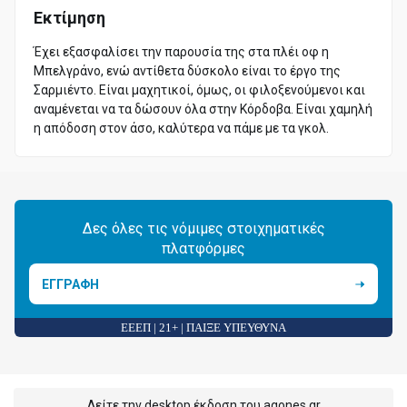
Εκτίμηση
Έχει εξασφαλίσει την παρουσία της στα πλέι οφ η
Μπελγράνο, ενώ αντίθετα δύσκολο είναι το έργο της
Σαρμιέντο. Είναι μαχητικοί, όμως, οι φιλοξενούμενοι και
αναμένεται να τα δώσουν όλα στην Κόρδοβα. Είναι χαμηλή
η απόδοση στον άσο, καλύτερα να πάμε με τα γκολ.
Δες όλες τις νόμιμες στοιχηματικές
πλατφόρμες
ΕΓΓΡΑΦΗ
ΕΕΕΠ | 21+ | ΠΑΙΞΕ ΥΠΕΥΘΥΝΑ
Δείτε την desktop έκδοση του agones.gr