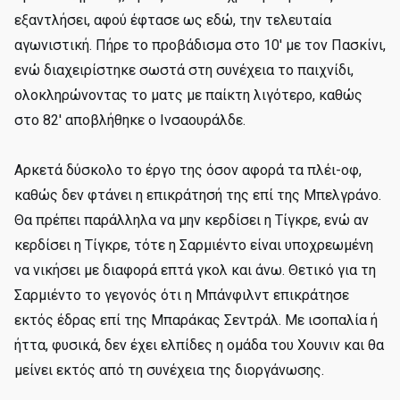
εξαντλήσει, αφού έφτασε ως εδώ, την τελευταία
αγωνιστική. Πήρε το προβάδισμα στο 10' με τον Πασκίνι,
ενώ διαχειρίστηκε σωστά στη συνέχεια το παιχνίδι,
ολοκληρώνοντας το ματς με παίκτη λιγότερο, καθώς
στο 82' αποβλήθηκε ο Ινσαουράλδε.
Αρκετά δύσκολο το έργο της όσον αφορά τα πλέι-οφ,
καθώς δεν φτάνει η επικράτησή της επί της Μπελγράνο.
Θα πρέπει παράλληλα να μην κερδίσει η Τίγκρε, ενώ αν
κερδίσει η Τίγκρε, τότε η Σαρμιέντο είναι υποχρεωμένη
να νικήσει με διαφορά επτά γκολ και άνω. Θετικό για τη
Σαρμιέντο το γεγονός ότι η Μπάνφιλντ επικράτησε
εκτός έδρας επί της Μπαράκας Σεντράλ. Με ισοπαλία ή
ήττα, φυσικά, δεν έχει ελπίδες η ομάδα του Χουνιν και θα
μείνει εκτός από τη συνέχεια της διοργάνωσης.