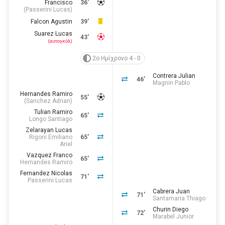
Francisco
36'
(
Passerini Lucas
)
Falcon Agustin
39'
Suarez Lucas
43'
(αυτογκόλ)
2ο Ημίχρονο 4 - 0
Contrera Julian
46'
Magnin Pablo
Hernandes Ramiro
55'
(
Sanchez Adrian
)
Tulian Ramiro
65'
Longo Santiago
Zelarayan Lucas
Rigoni Emiliano
65'
Ariel
Vazquez Franco
65'
Hernandes Ramiro
Fernandez Nicolas
71'
Passerini Lucas
Cabrera Juan
71'
Santamaria Thiago
Churin Diego
72'
Marabel Junior