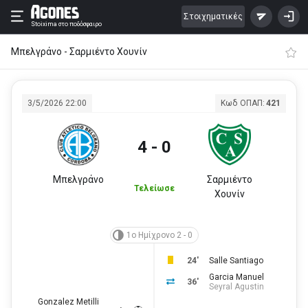
Στοιχηματικές
Stoixima
στο ποδόσφαιρο
Μπελγράνο - Σαρμιέντο Χουνίν
3/5/2026 22:00
Κωδ ΟΠΑΠ:
421
4 - 0
Μπελγράνο
Σαρμιέντο
Τελείωσε
Χουνίν
1ο Ημίχρονο 2 - 0
24'
Salle Santiago
Garcia Manuel
36'
Seyral Agustin
Gonzalez Metilli