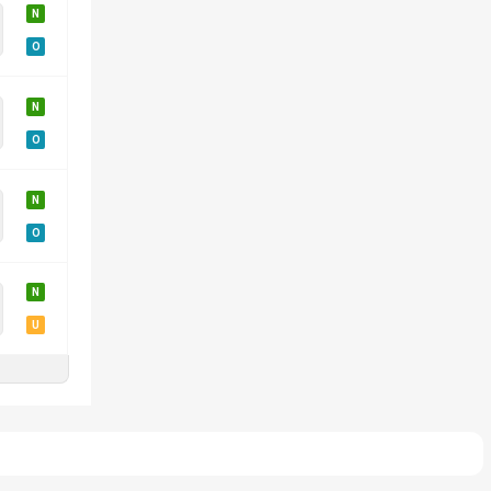
N
O
N
O
N
O
N
U