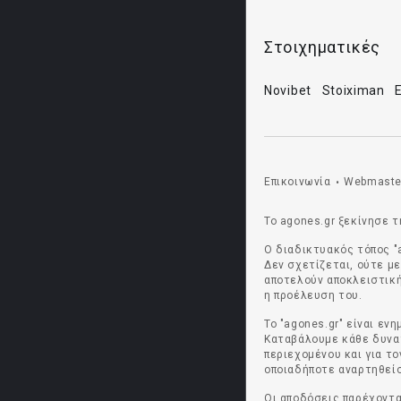
Στοιχηματικές
Novibet
Stoiximan
Επικοινωνία
Webmaste
•
Το agones.gr ξεκίνησε τ
Ο διαδικτυακός τόπος "
Δεν σχετίζεται, ούτε μ
αποτελούν αποκλειστική
η προέλευση του.
Το "agones.gr" είναι ε
Καταβάλουμε κάθε δυνατ
περιεχομένου και για τ
οποιαδήποτε αναρτηθείσ
Οι αποδόσεις παρέχοντα