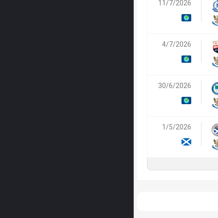
11/7/2026
4/7/2026
30/6/2026
1/5/2026