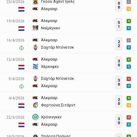
Γκόου Αχέντ Ιγκλς
23/4/2026
I
0
0
Άλκμααρ
U
Άλκμααρ
19/4/2026
N
5
1
Ναϊμέγκεν
O
Άλκμααρ
16/4/2026
I
2
2
Σαχτάρ Ντόνετσκ
O
Άλκμααρ
12/4/2026
N
3
0
Χέρενφεν
O
Σαχτάρ Ντόνετσκ
9/4/2026
H
3
0
Άλκμααρ
O
Άλκμααρ
4/4/2026
N
2
0
Φορτούνα Σιτάρντ
U
Χρόνινγκεν
22/3/2026
H
3
0
Άλκμααρ
O
Σπάρτα Πράγας
19/3/2026
N