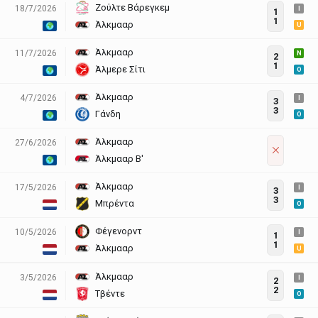
Ζούλτε Βάρεγκεμ
18/7/2026
I
1
1
Άλκμααρ
U
Άλκμααρ
11/7/2026
N
2
1
Άλμερε Σίτι
O
Άλκμααρ
4/7/2026
I
3
3
Γάνδη
O
Άλκμααρ
27/6/2026
Άλκμααρ Β'
Άλκμααρ
17/5/2026
I
3
3
Μπρέντα
O
Φέγενορντ
10/5/2026
I
1
1
Άλκμααρ
U
Άλκμααρ
3/5/2026
I
2
2
Τβέντε
O